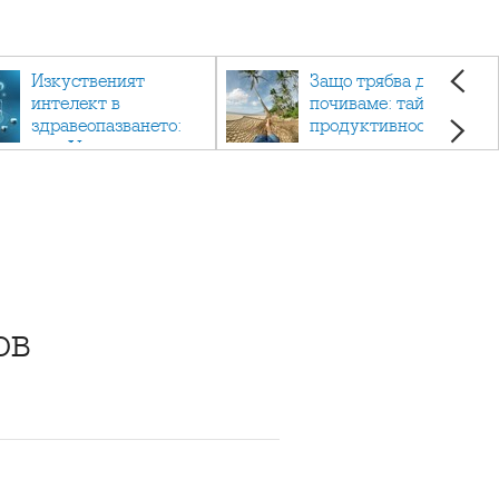
Изкуственият
Защо трябва да си
интелект в
почиваме: тайната на
здравеопазването:
продуктивността,
как AI променя
здравето и добрия
медицината
живот.
ов