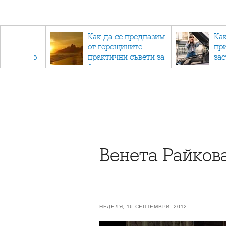
рез
Как да се предпазим
Ка
 - с
от горещините –
пр
ри отново
практични съвети за
за
та
безопасно лято
Венета Райков
НЕДЕЛЯ, 16 СЕПТЕМВРИ, 2012