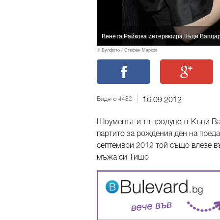
Венета Райкова интервюира Къци Вапца
© Булфото / Стефан Марков
Видяно 4482
16.09.2012
Шоуменът и тв продуцент Къци Ва
партито за рождения ден на преда
септември 2012 той също влезе във
мъжа си Тишо