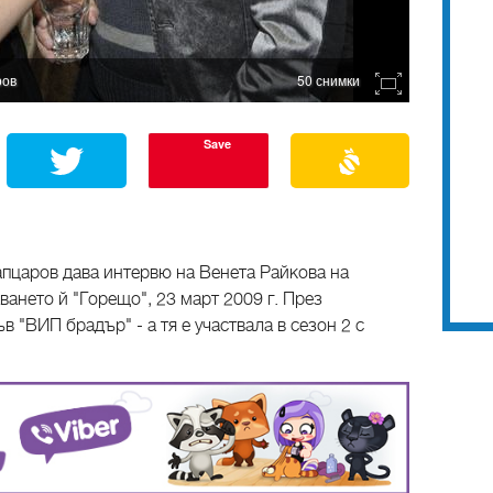
ров
50 снимки
Save
пцаров дава интервю на Венета Райкова на
ването й "Горещо", 23 март 2009 г. През
 "ВИП брадър" - а тя е участвала в сезон 2 с