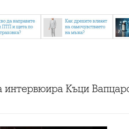
кво да направите
Как дрехите влияят
и ПТП и щета по
на самочувствието
страховка?
на мъжа?
а интервюира Къци Вапцар