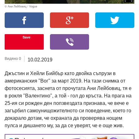
© Ани Лейбовиц / Vogue
Save
Видяно 0
10.02.2019
Джъстин и Хейли Бийбър като двойка съпрузи в
американския "Вог" за март 2019. На тази снимка от
фотосесията, заснета от прочутата Ани Лейбовиц, тя е
в рокля "Валентино", а той - гол до кръста. На прага на
25-ия си рожден ден попзвездата признава, че вече е
загърбил самоунищожителното си поведение, което го
докарало дотам, че охраната да проверява нощем
пулса и дишането му, за да се уверят, че е още жив.