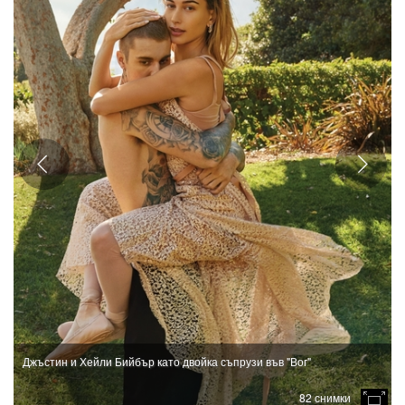
Джъстин и Хейли Бийбър като двойка съпрузи във "Вог"
82 снимки