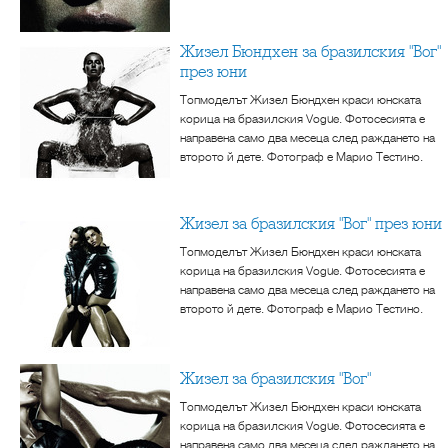
Жизел Бюндхен за бразилския "Вог"
през юни
Топмоделът Жизел Бюндхен краси юнската
корица на бразилския Vogue. Фотосесията е
направена само два месеца след раждането на
второто й дете. Фотограф е Марио Тестино.
Жизел за бразилския "Вог" през юни
Топмоделът Жизел Бюндхен краси юнската
корица на бразилския Vogue. Фотосесията е
направена само два месеца след раждането на
второто й дете. Фотограф е Марио Тестино.
Жизел за бразилския "Вог"
Топмоделът Жизел Бюндхен краси юнската
корица на бразилския Vogue. Фотосесията е
направена само два месеца след раждането на