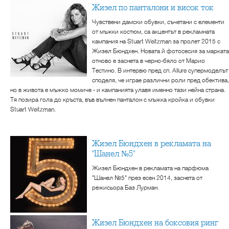
Жизел по панталони и висок ток
Чувствени дамски обувки, съчетани с елементи
от мъжки костюм, са акцентът в рекламната
кампания на Stuart Weitzman за пролет 2015 с
Жизел Бюндхен. Новата й фотосесия за марката
отново е заснета в черно-бяло от Марио
Тестино. В интервю пред сп. Allure супермоделът
споделя, че играе различни роли пред обектива,
но в живота е мъжко момиче - и кампанията улавя именно тази нейна страна.
Тя позира гола до кръста, във вълнен панталон с мъжка кройка и обувки
Stuart Weitzman.
Жизел Бюндхен в рекламата на
"Шанел №5"
Жизел Бюндхен в рекламата на парфюма
"Шанел №5" през есен 2014, заснета от
режисьора Баз Лурман.
Жизел Бюндхен на боксовия ринг