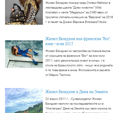
Жизел Бюндхен позира пред Стивън Мейзъл в
леопардова щампа "Диви животни" (Wild
Animalier) и чанта "Медальон" за 2490 евро от
пролетно-лятната колекция на "Версаче" за 2018
г. в памет на Джани Версаче #VersaceTribute.
Жизел Бюндхен във френския "Вог",
юни-юли 2017
Жизел Бюндхен ни настройва на плажна вълна
от корицата на френския "Вог" за юни-юли
2017, като демонстрира живот в синьо, т.е.
стила на бразилското лято - нищо че в родината
й по това време е зима. Фотосесията е заснета
от Марио Тестино.
Жизел Бюндхен в Деня на Земята
22 април 2017 г. - Супермоделът Жизел
Бюндхен честити на последователите си в
"Инстаграм" Деня на Земята със своя снимка по