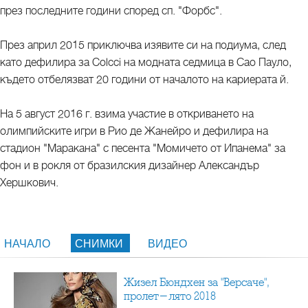
през последните години според сп. "Форбс".
През април 2015 приключва изявите си на подиума, след
като дефилира за Colcci на модната седмица в Сао Пауло,
където отбелязват 20 години от началото на кариерата й.
На 5 август 2016 г. взима участие в откриването на
олимпийските игри в Рио де Жанейро и дефилира на
стадион "Маракана" с песента "Момичето от Ипанема" за
фон и в рокля от бразилския дизайнер Александър
Хершкович.
НАЧАЛО
СНИМКИ
ВИДЕО
Жизел Бюндхен за "Версаче",
пролет-лято 2018