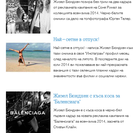
Жизел Бюндхен позира без грим на два кадъра
от рекламната кампания на Соня Рикел за
колекцията есен-зима 2014. Черно-белите
снимки са дело на топфотографа Юрген Телер.
Най-сетне в отпуск!
Най-сетне в отпуск! - написа Жизел Бюндхен към
тази снимка в своя "Инстаграм" профил месец
след началото на лятото. В последните дни на
юли 2014 ви пожелаваме ви най-прекрасната
ваканция с тази селекция плажни кадри на
знаменитости във филми и социални мрежи.
Жизел Бюндхен с къса коса за
"Баленсиага"
Жизел Бюндхен е с къса коса в черно-бял
първия кадър за новата рекламна кампания на
"Баленсиага" за есен-зима 2014, заснета от
Стивън Клайн.