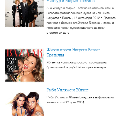
Уинтур и Марио Тестино
Ана Уинтур и Марио Тестино на откриването на
неговата фотоизложба в музея на изящните
изкуства в Бостън, 17 октомври 2012 г. Двамата
позират с бременната Жизел Бюндхен, месец и
половина преди супермоделката да роди
второто си дете
Жизел краси Harper's Bazaar
Бразилия
Жизел се усмихна широко от корицата на
бразилския Harper's Bazaar през ноември.
Риби Уилямс и Жизел
Риби Уилямс и Жизел Бюндхен във фотосесия
за немското GQ през 2001