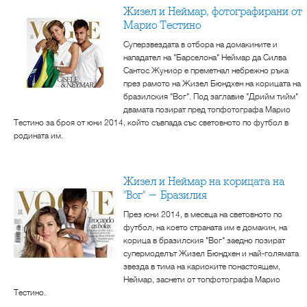
Жизел и Неймар, фотографирани от
Марио Тестино
Суперзвездата в отбора на домакините и
нападател на "Барселона" Неймар да Силва
Сантос Жуниор е преметнал небрежно ръка
през рамото на Жизел Бюндхен на корицата на
бразилския "Вог". Под заглавие "Дрийм тийм"
двамата позират пред топфотографа Марио
Тестино за броя от юни 2014, който съвпада със световното по футбол в
родината им.
Жизел и Неймар на корицата на
"Вог" - Бразилия
През юни 2014, в месеца на световното по
футбол, на което страната им е домакин, на
корица в бразилския "Вог" заедно позират
супермоделът Жизел Бюндхен и най-голямата
звезда в тима на кариоките понастоящем,
Неймар, заснети от топфотографа Марио
Тестино.