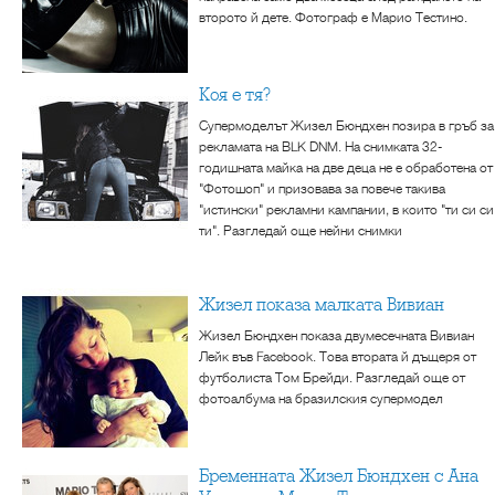
второто й дете. Фотограф е Марио Тестино.
Коя е тя?
Супермоделът Жизел Бюндхен позира в гръб за
рекламата на BLK DNM. На снимката 32-
годишната майка на две деца не е обработена от
"Фотошоп" и призовава за повече такива
"истински" рекламни кампании, в които "ти си си
ти". Разгледай още нейни снимки
Жизел показа малката Вивиан
Жизел Бюндхен показа двумесечната Вивиан
Лейк във Facebook. Това втората й дъщеря от
футболиста Том Брейди. Разгледай още от
фотоалбума на бразилския супермодел
Бременната Жизел Бюндхен с Ана