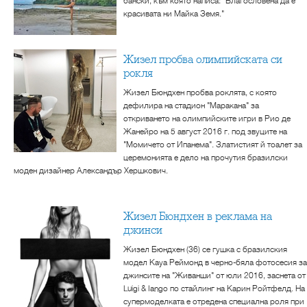
бански, към която написа: "Благословена да е
красивата ни Майка Земя."
Жизел пробва олимпийската си
рокля
Жизел Бюндхен пробва роклята, с която
дефилира на стадион "Маракана" за
откриването на олимпийските игри в Рио де
Жанейро на 5 август 2016 г. под звуците на
"Момичето от Ипанема". Златистият й тоалет за
церемонията е дело на прочутия бразилски
моден дизайнер Александър Хершкович.
Жизел Бюндхен в реклама на
джинси
Жизел Бюндхен (36) се гушка с бразилския
модел Кауа Реймонд в черно-бяла фотосесия за
джинсите на "Живанши" от юли 2016, заснета от
Luigi & Iango по стайлинг на Карин Ройтфелд. На
супермоделката е отредена специална роля при