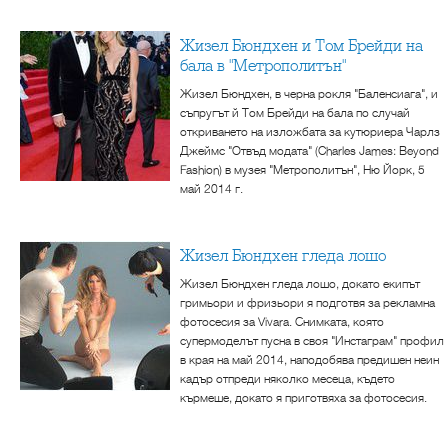
Жизел Бюндхен и Том Брейди на
бала в "Метрополитън"
Жизел Бюндхен, в черна рокля "Баленсиага", и
съпругът й Том Брейди на бала по случай
откриването на изложбата за кутюриера Чарлз
Джеймс "Отвъд модата" (Charles James: Beyond
Fashion) в музея "Метрополитън", Ню Йорк, 5
май 2014 г.
Жизел Бюндхен гледа лошо
Жизел Бюндхен гледа лошо, докато екипът
гримьори и фризьори я подготвя за рекламна
фотосесия за Vivara. Снимката, която
супермоделът пусна в своя "Инстаграм" профил
в края на май 2014, наподобява предишен неин
кадър отпреди няколко месеца, където
кърмеше, докато я приготвяха за фотосесия.