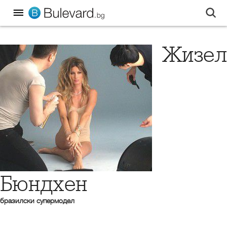
Жизел
Бюндхен
бразилски супермодел