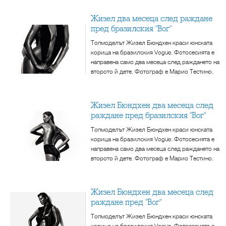
Жизел два месеца след раждане
пред бразилския "Вог"
Топмоделът Жизел Бюндхен краси юнската
корица на бразилския Vogue. Фотосесията е
направена само два месеца след раждането на
второто й дете. Фотограф е Марио Тестино.
Жизел Бюндхен два месеца след
раждане пред бразилския "Вог"
Топмоделът Жизел Бюндхен краси юнската
корица на бразилския Vogue. Фотосесията е
направена само два месеца след раждането на
второто й дете. Фотограф е Марио Тестино.
Жизел Бюндхен два месеца след
раждане пред "Вог"
Топмоделът Жизел Бюндхен краси юнската
корица на бразилския Vogue. Фотосесията е