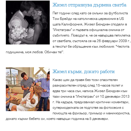
Жизел отпразнува дървена сватба
Пет години след като се омъжи за футболиста
Том Брейди на католическа церемония в US
щата Калифорния, Жизел Бюндхен сподели в
"Инстаграм" и първата официална снимка от
събитието. Поводът е, че се навършва петилетка
от сватбата, състояла се на 26 февруари 2009 г.,
а текстът бе обръщение към любимия: "Честита
годишнина, моя любов. Обичам те!".
Жизел кърми, докато работи
Какво щях да правя без този спасителен
разкрасителен отряд след 15-часов полет и
едва три часа сън, написа Жизел Бюндхен към
тази снимка в "Инстаграм" от 10 декември 2013
г. На кадъра, предизвикал критични коментари,
супермоделката се подготвя за фотосесия с
помощта на фризьор, гримьор и маникюристка,
докато кърми бебето си, което навърши годинка на 5 декември.