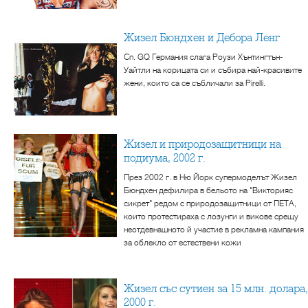
Жизел Бюндхен и Дебора Ленг
Сп. GQ Германия слага Роузи Хънтингтън-
Уайтли на корицата си и събира най-красивите
жени, които са се събличали за Pirelli.
Жизел и природозащитници на
подиума, 2002 г.
През 2002 г. в Ню Йорк супермоделът Жизел
Бюндхен дефилира в бельото на "Викторияс
сикрет" редом с природозащитници от ПЕТА,
които протестираха с лозунги и викове срещу
неотдевнашното й участие в рекламна кампания
за облекло от естествени кожи
Жизел със сутиен за 15 млн. долара,
2000 г.