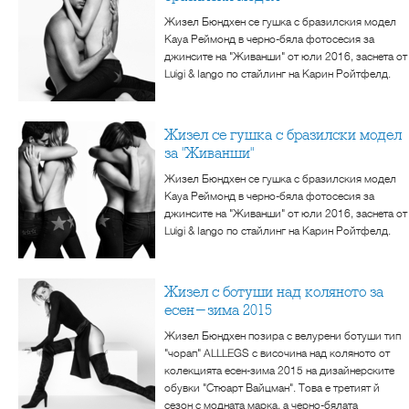
Жизел Бюндхен се гушка с бразилския модел
Кауа Реймонд в черно-бяла фотосесия за
джинсите на "Живанши" от юли 2016, заснета от
Luigi & Iango по стайлинг на Карин Ройтфелд.
Жизел се гушка с бразилски модел
за "Живанши"
Жизел Бюндхен се гушка с бразилския модел
Кауа Реймонд в черно-бяла фотосесия за
джинсите на "Живанши" от юли 2016, заснета от
Luigi & Iango по стайлинг на Карин Ройтфелд.
Жизел с ботуши над коляното за
есен-зима 2015
Жизел Бюндхен позира с велурени ботуши тип
"чорап" ALLLEGS с височина над коляното от
колекцията есен-зима 2015 на дизайнерските
обувки "Стюарт Вайцман". Това е третият й
сезон с модната марка, а черно-бялата