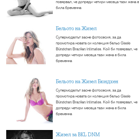
повярвал, че допреди четири месеца тази жена е
била бременна
Бельото на Жизел
Супермоделът засне фотосесия, за да
промотира новата си колекция бельо Gisele
Bündchen Brazilian Intimates. Кой би повярвал, че
допреди четири месеца тази жена е била
бременна
Бельото на Жизел Бюндхен
Супермоделът засне фотосесия, за да
промотира новата си колекция бельо Gisele
Bündchen Brazilian Intimates. Кой би повярвал, че
допреди четири месеца тази жена е била
бременна
Жизел за BKL DNM