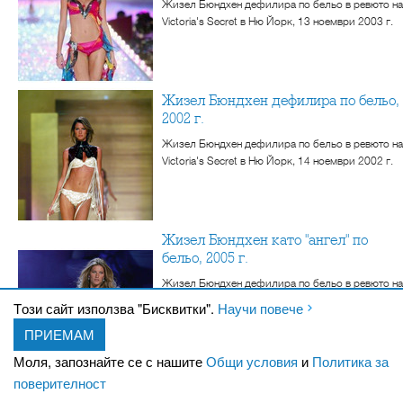
Жизел Бюндхен дефилира по бельо в ревюто на
Victoria's Secret в Ню Йорк, 13 ноември 2003 г.
Жизел Бюндхен дефилира по бельо,
2002 г.
Жизел Бюндхен дефилира по бельо в ревюто на
Victoria's Secret в Ню Йорк, 14 ноември 2002 г.
Жизел Бюндхен като "ангел" по
бельо, 2005 г.
Жизел Бюндхен дефилира по бельо в ревюто на
Victoria's Secret в Ню Йорк, 9 ноември 2005 г.
Tози сайт използва "Бисквитки".
Научи повече
ПРИЕМАМ
Моля, запознайте се с нашите
Общи условия
и
Политика за
Жизел Бюндхен дефилира по бельо,
поверителност
2005 г.