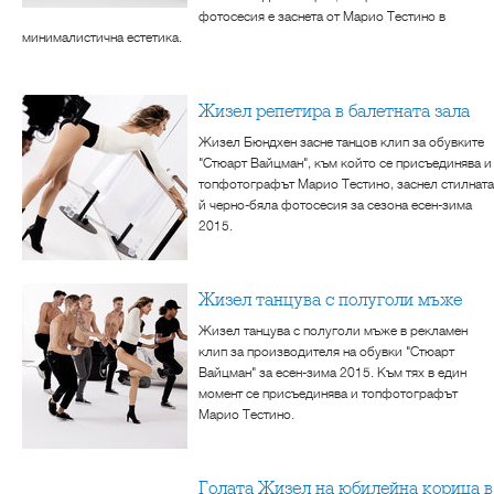
фотосесия е заснета от Марио Тестино в
минималистична естетика.
Жизел репетира в балетната зала
Жизел Бюндхен засне танцов клип за обувките
"Стюарт Вайцман", към който се присъединява и
топфотографът Марио Тестино, заснел стилната
й черно-бяла фотосесия за сезона есен-зима
2015.
Жизел танцува с полуголи мъже
Жизел танцува с полуголи мъже в рекламен
клип за производителя на обувки "Стюарт
Вайцман" за есен-зима 2015. Към тях в един
момент се присъединява и топфотографът
Марио Тестино.
Голата Жизел на юбилейна корица в