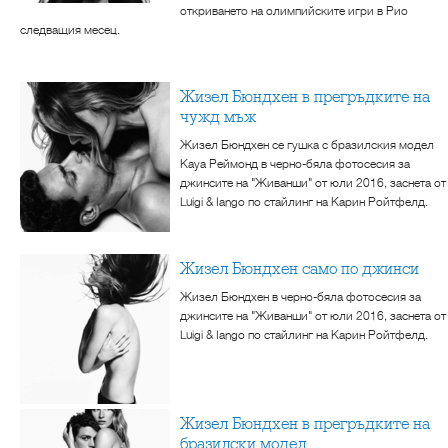
откриването на олимпийските игри в Рио
следващия месец.
Жизел Бюндхен в прегръдките на
чужд мъж
Жизел Бюндхен се гушка с бразилския модел
Кауа Реймонд в черно-бяла фотосесия за
джинсите на "Живанши" от юли 2016, заснета от
Luigi & Iango по стайлинг на Карин Ройтфелд.
Жизел Бюндхен само по джинси
Жизел Бюндхен в черно-бяла фотосесия за
джинсите на "Живанши" от юли 2016, заснета от
Luigi & Iango по стайлинг на Карин Ройтфелд.
Жизел Бюндхен в прегръдките на
бразилски модел