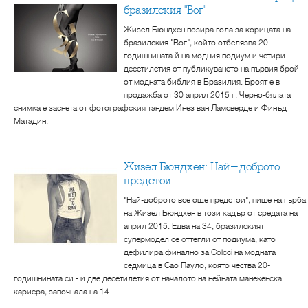
бразилския "Вог"
Жизел Бюндхен позира гола за корицата на
бразилския "Вог", който отбелязва 20-
годишнината й на модния подиум и четири
десетилетия от публикуването на първия брой
от модната библия в Бразилия. Броят е в
продажба от 30 април 2015 г. Черно-бялата
снимка е заснета от фотографския тандем Инез ван Ламсверде и Финъд
Матадин.
Жизел Бюндхен: Най-доброто
предстои
"Най-доброто все още предстои", пише на гърба
на Жизел Бюндхен в този кадър от средата на
април 2015. Едва на 34, бразилският
супермодел се оттегли от подиума, като
дефилира финално за Colcci на модната
седмица в Сао Пауло, която чества 20-
годишнината си - и две десетилетия от началото на нейната манекенска
кариера, започнала на 14.