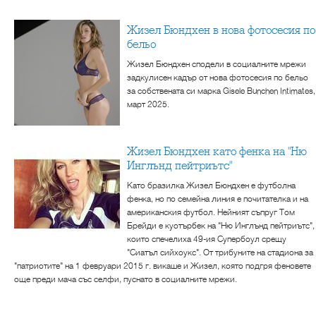
Жизел Бюндхен в нова фотосесия по
бельо
Жизел Бюндхен сподели в социалните мрежи
задкулисен кадър от нова фотосесия по бельо
за собствената си марка Gisele Bunchen Intimates,
март 2025.
Жизел Бюндхен като фенка на "Ню
Инглънд пейтриътс"
Като бразилка Жизел Бюндхен е футболна
фенка, но по семейна линия е почитателка и на
американския футбол. Нейният съпруг Том
Брейди е куотърбек на "Ню Инглънд пейтриътс",
които спечелиха 49-ия Супербоул срещу
"Сиатъл сийхоукс". От трибуните на стадиона за
"патриотите" на 1 февруари 2015 г. викаше и Жизел, която подгря феновете
още преди мача със селфи, пуснато в социалните мрежи.