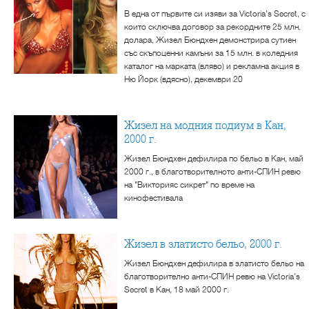
В една от първите си изяви за Victoria's Secret, с
които сключва договор за рекордните 25 млн.
долара, Жизел Бюндхен демонстрира сутиен
със скъпоценни камъни за 15 млн. в коледния
каталог на марката (вляво) и рекламна акция в
Ню Йорк (вдясно), декември 20
Жизел на модния подиум в Кан,
2000 г.
Жизел Бюндхен дефилира по бельо в Кан, май
2000 г., в благотворителното анти-СПИН ревю
на "Викторияс сикрет" по време на
кинофестивала
Жизел в златисто бельо, 2000 г.
Жизел Бюндхен дефилира в златисто бельо на
благотворително анти-СПИН ревю на Victoria's
Secret в Кан, 18 май 2000 г.