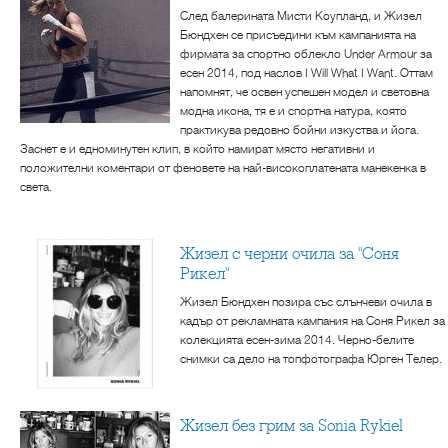
След балерината Мисти Коупланд, и Жизел
Бюндхен се присъедини към кампанията на
фирмата за спортно облекло Under Armour за
есен 2014, под наслов I Will What I Want. Оттам
напомнят, че освен успешен модел и световна
модна икона, тя е и спортна натура, която
практикува редовно бойни изкуства и йога.
Заснет е и едноминутен клип, в който намират място негативни и
положителни коментари от феновете на най-високоплатената манекенка в
света.
Жизел с черни очила за "Соня
Рикел"
Жизел Бюндхен позира със слънчеви очила в
кадър от рекламната кампания на Соня Рикел за
колекцията есен-зима 2014. Черно-белите
снимки са дело на топфотографа Юрген Телер.
Жизел без грим за Sonia Rykiel