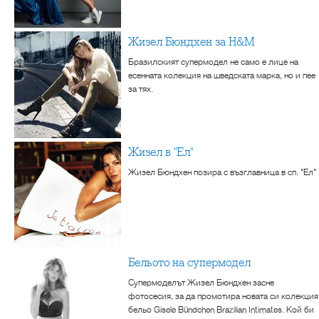
Жизел Бюндхен за H&M
Бразилският супермодел не само е лице на
есенната колекция на шведската марка, но и пее
за тях.
Жизел в "Ел"
Жизел Бюндхен позира с възглавница в сп. "Ел"
Бельото на супермодел
Супермоделът Жизел Бюндхен засне
фотосесия, за да промотира новата си колекция
бельо Gisele Bündchen Brazilian Intimates. Кой би