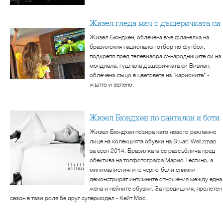
Жизел гледа мач с дъщеричката си
Жизел Бюндхен, облечена във фланелка на
бразилския национален отбор по футбол,
подкрепя пред телевизора сънародниците си на
мондиала, гушнала дъщеричката си Вивиан,
облечена също в цветовете на "кариоките" -
жълто и зелено.
Жизел Бюндхен по панталон и боти
Жизел Бюндхен позира като новото рекламно
лице на колекцията обувки на Stuart Weitzman
за есен 2014. Бразилката се разсъблича пред
обектива на топфотографа Марио Тестино, а
минималистичните черно-бели снимки
демонстрират интимните отношения между една
жена и нейните обувки. За предишния, пролетен
сезон в тази роля бе друг супермодел - Кейт Мос.