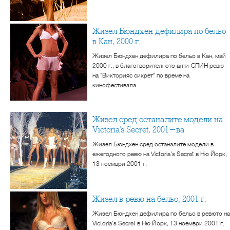
Жизел Бюндхен дефилира по бельо
в Кан, 2000 г.
Жизел Бюндхен дефилира по бельо в Кан, май
2000 г., в благотворителното анти-СПИН ревю
на "Викторияс сикрет" по време на
кинофестивала
Жизел сред останалите модели на
Victoria's Secret, 2001-ва
Жизел Бюндхен сред останалите модели в
ежегодното ревю на Victoria's Secret в Ню Йорк,
13 ноември 2001 г.
Жизел в ревю на бельо, 2001 г.
Жизел Бюндхен дефилира по бельо в ревюто на
Victoria's Secret в Ню Йорк, 13 ноември 2001 г.