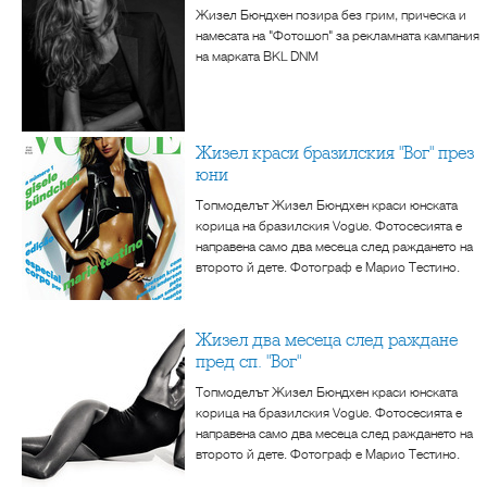
Жизел Бюндхен позира без грим, прическа и
намесата на "Фотошоп" за рекламната кампания
на марката BKL DNM
Жизел краси бразилския "Вог" през
юни
Топмоделът Жизел Бюндхен краси юнската
корица на бразилския Vogue. Фотосесията е
направена само два месеца след раждането на
второто й дете. Фотограф е Марио Тестино.
Жизел два месеца след раждане
пред сп. "Вог"
Топмоделът Жизел Бюндхен краси юнската
корица на бразилския Vogue. Фотосесията е
направена само два месеца след раждането на
второто й дете. Фотограф е Марио Тестино.