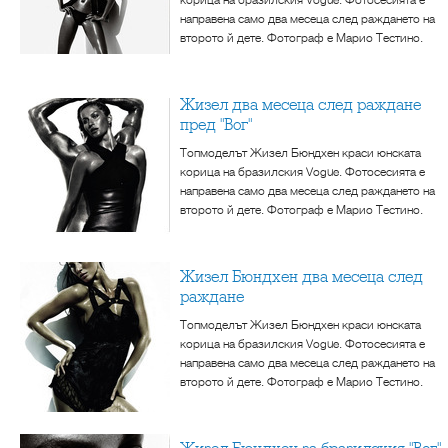
направена само два месеца след раждането на
второто й дете. Фотограф е Марио Тестино.
Жизел два месеца след раждане
пред "Вог"
Топмоделът Жизел Бюндхен краси юнската
корица на бразилския Vogue. Фотосесията е
направена само два месеца след раждането на
второто й дете. Фотограф е Марио Тестино.
Жизел Бюндхен два месеца след
раждане
Топмоделът Жизел Бюндхен краси юнската
корица на бразилския Vogue. Фотосесията е
направена само два месеца след раждането на
второто й дете. Фотограф е Марио Тестино.