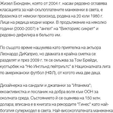
Жизел Бюндхен, която от 2004 г. насам редовно оглавява
класацията за най-скъпоплатените манекенки в света, е
бразилка от немски произход, родена на 20 юли 1980 г.
Лице на редица модни марки. В продължение на няколко
години (2000-2007) е "ангел" на "Викторияс сикрет" и
редовно дефилира в бельото им.
По същото време нашумява като приятелка на актьора
Леонардо ДиКаприо, но двамата в крайна сметка се
разделят и през 2009 г. тя се омъжва за Том Брейди,
куотърбек на "Ню Инглънд пейтриътс" в Националната лига
по американски футбол (НФЛ), от когото има две деца.
Дизайнерка на сандали и джапанки за "Ипанема";
екоактивистка и посланик на добра воля към ООН за
околната среда. Състоянието й се оценява на 150 млн.
долара; вписана е в книгата на рекордите "Гинес" като най-
богатия супермодел в света. Най-високоплатената манекенка