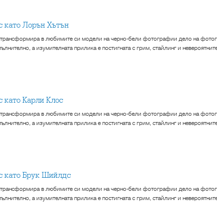
кс като Лорън Хътън
 трансформира в любимите си модели на черно-бели фотографии дело на фотог
ълнително, а изумителната прилика е постигната с грим, стайлинг и невероятнит
кс като Карли Клос
 трансформира в любимите си модели на черно-бели фотографии дело на фотог
ълнително, а изумителната прилика е постигната с грим, стайлинг и невероятнит
кс като Брук Шийлдс
 трансформира в любимите си модели на черно-бели фотографии дело на фотог
ълнително, а изумителната прилика е постигната с грим, стайлинг и невероятнит