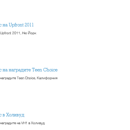
с на Upfront 2011
 Upfront 2011, Ню Йорк
кс на наградите Teen Choice
 наградите Teen Choice, Калифорния
кс в Холивуд
 наградите на VH1 в Холивуд