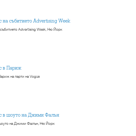
с на събитието Advertising Week
 събитието Advertising Week, Ню Йорк
кс в Париж
Париж на парти на Vogue
кс в шоуто на Джими Фалън
 шоуто на Джими Фалън, Ню Йорк