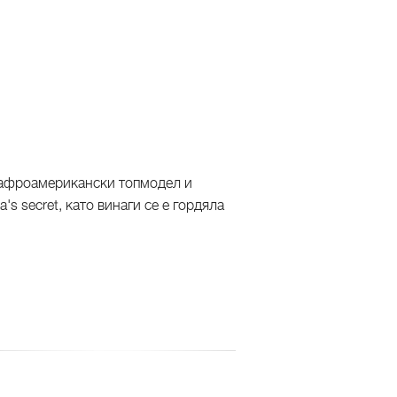
е афроамерикански топмодел и
's secret, като винаги се е гордяла