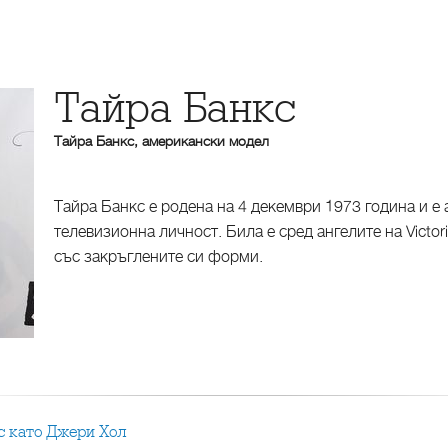
Тайра Банкс
Тайра Банкс, американски модел
Тайра Банкс е родена на 4 декември 1973 година и 
телевизионна личност. Била е сред ангелите на Victoria
със закръглените си форми.
кс като Джери Хол