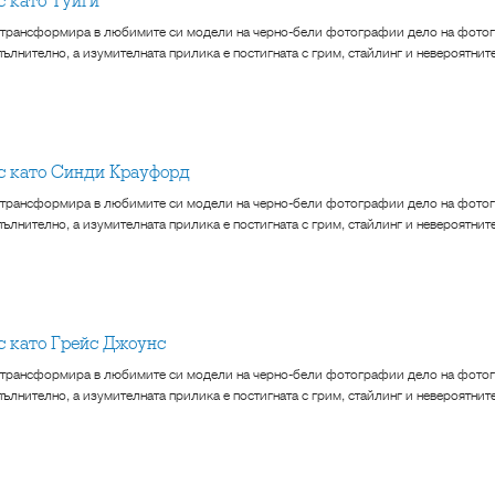
с като Туиги
 трансформира в любимите си модели на черно-бели фотографии дело на фотог
ълнително, а изумителната прилика е постигната с грим, стайлинг и невероятнит
кс като Синди Крауфорд
 трансформира в любимите си модели на черно-бели фотографии дело на фотог
ълнително, а изумителната прилика е постигната с грим, стайлинг и невероятнит
кс като Грейс Джоунс
 трансформира в любимите си модели на черно-бели фотографии дело на фотог
ълнително, а изумителната прилика е постигната с грим, стайлинг и невероятнит