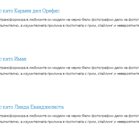
кс като Кармен дел Орефис
 трансформира в любимите си модели на черно-бели фотографии дело на фотог
ълнително, а изумителната прилика е постигната с грим, стайлинг и невероятнит
кс като Иман
 трансформира в любимите си модели на черно-бели фотографии дело на фотог
ълнително, а изумителната прилика е постигната с грим, стайлинг и невероятнит
кс като Линда Еванджелиста
 трансформира в любимите си модели на черно-бели фотографии дело на фотог
ълнително, а изумителната прилика е постигната с грим, стайлинг и невероятнит