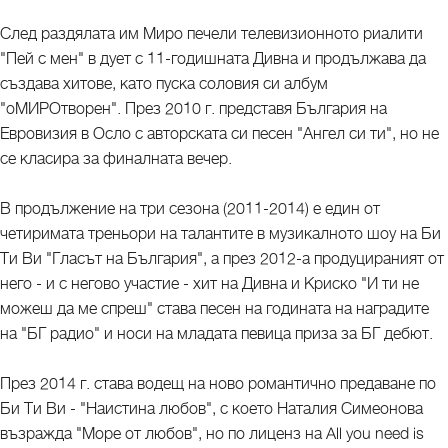
След раздялата им Миро печели телевизионното риалити
"Пей с мен" в дует с 11-годишната Дивна и продължава да
създава хитове, като пуска соловия си албум
"оМИРОтворен". През 2010 г. представя България на
Евровизия в Осло с авторската си песен "Ангел си ти", но не
се класира за финалната вечер.
В продължение на три сезона (2011-2014) е един от
четиримата треньори на талантите в музикалното шоу на Би
Ти Ви "Гласът на България", а през 2012-а продуцираният от
него - и с негово участие - хит на Дивна и Криско "И ти не
можеш да ме спреш" става песен на годината на наградите
на "БГ радио" и носи на младата певица приза за БГ дебют.
През 2014 г. става водещ на ново романтично предаване по
Би Ти Ви - "Наистина любов", с което Наталия Симеонова
възражда "Море от любов", но по лиценз на All you need is