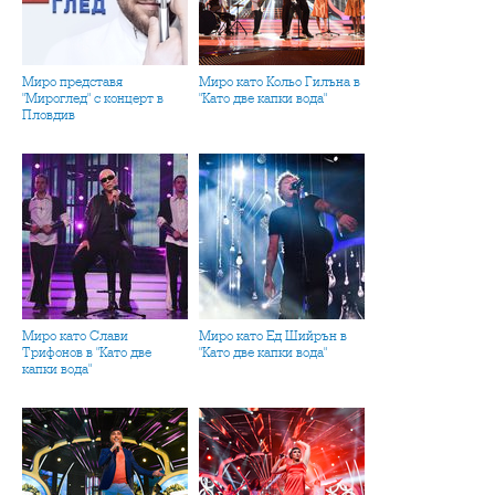
Миро представя
Миро като Кольо Гилъна в
"Мироглед" с концерт в
"Като две капки вода"
Пловдив
Миро като Слави
Миро като Ед Шийрън в
Трифонов в "Като две
"Като две капки вода"
капки вода"