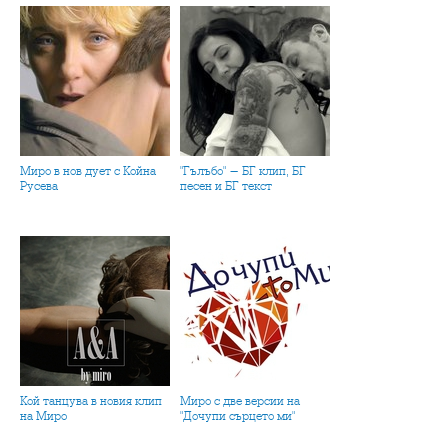
Миро в нов дует с Койна
"Гълъбо" - БГ клип, БГ
Русева
песен и БГ текст
Кой танцува в новия клип
Миро с две версии на
на Миро
"Дочупи сърцето ми"