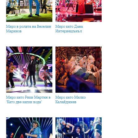
Миро в ролята на Веселин
Миро като Дана
Маринов
Интернешънъл
Миро като Рики Мартин в
Миро като Милко
"Като две капки вода"
Калайджиев