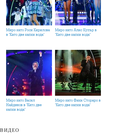
Миро като Роси Кирилова
Миро като Алис Купър в
в "Като две капки вода"
"Като две капки вода"
Миро като Васил
Миро като Фики Стораро в
Найденов в "Като две
"Като две капки вода"
капки вода"
ВИДЕО