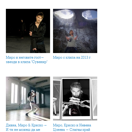
Миро и неговите гост-
Миро с клипа на 2013 г.
звезди в клипа "Сувенир"
Дивна, Миро & Криско -
Миро, Криско и Невена
И ти не можеш да ме
Цонева - Слагам край