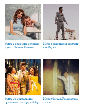
Миро в закачлив коледен
Миро засне новия си клип
дует с Невена Цонева
във Варна
Миро на ретровълна,
Миро обикаля Рим в новия
сравняват го с Бруно Марс
си клип