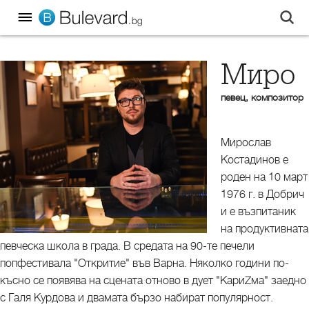
Миро
певец, композитор
Мирослав
Костадинов е
роден на 10 март
1976 г. в Добрич
и е възпитаник
на продуктивната
певческа школа в града. В средата на 90-те печели
попфестивала "Откритие" във Варна. Няколко години по-
късно се появява на сцената отново в дует "КариZма" заедно
с Галя Курдова и двамата бързо набират популярност.