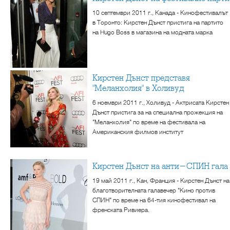
10 септември 2011 г., Канада - Кинофестивалът
в Торонто: Кирстен Дънст пристига на партито
на Hugo Boss в магазина на модната марка
Кирстен Дънст представя
"Меланхолия" в Холивуд
6 ноември 2011 г., Холивуд - Актрисата Кирстен
Дънст пристига за на специална прожекция на
"Меланхолия" по време на фестивала на
Американския филмов институт
Кирстен Дънст на анти-СПИН гала
19 май 2011 г., Кан, Франция - Кирстен Дънст на
благотворителната галавечер "Кино против
СПИН" по време на 64-тия кинофестивал на
френската Ривиера.