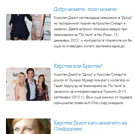
Добро момиче, лошо момиче
Кирстен Дънст изглеждаше прекрасно в "Диор",
но прозрачният тоалет на Кристен Стюарт я
засенчи. Двете актриси позираха заедно при
премиерата на "По пътя" в Ню Йорк, 13
декември 2012, и контрастът в тоалетите им бе
още по-очевиден, когато застанаха една до
Кирстен или Кристен?
Кирстен Дънст в "Диор" и Кристен Стюарт в
рокля от Зухаир Мурад позират с колегата си
Гарет Хедлунд на премиерата на "По пътя" в
началото на кинофестивала в Торонто (5-14
септември 2012 г.). Виж още снимки от първата
официална поява на К-Стю след скандала
Кирстен Дънст като момичето на
Спайдърмен