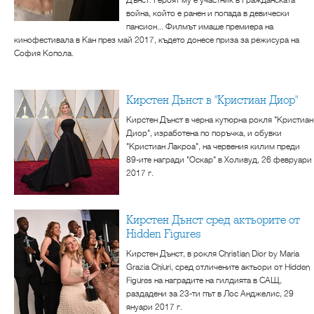
война, който е ранен и попада в девически
пансион... Филмът имаше премиера на
кинофестивала в Кан през май 2017, където донесе приза за режисура на
София Копола.
Кирстен Дънст в "Кристиан Диор"
Кирстен Дънст в черна кутюрна рокля "Кристиан
Диор", изработена по поръчка, и обувки
"Кристиан Лакроа", на червения килим преди
89-ите награди "Оскар" в Холивуд, 26 февруари
2017 г.
Кирстен Дънст сред актьорите от
Hidden Figures
Кирстен Дънст, в рокля Christian Dior by Maria
Grazia Chiuri, сред отличените актьори от Hidden
Figures на наградите на гилдията в САЩ,
раздадени за 23-ти път в Лос Анджелис, 29
януари 2017 г.