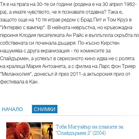
Тя е на прага на 30-те си години (родена е на 30 април 1982-
ра), а имате чувството, че я познавате отдавна? Така е,
защото още на 10 тя играе редом с Брад Пит и Том Круз в
"Интервю с вампир". В нейната невръстна, но кръвожадна
героиня Клодия писателката Ан Райс е въплътила скръбта по
собствената си починала дъщеря. По-късно Кирстен
нашумява с друга екранизация - по комиксите за
Спайдърмен, а успехът в сериозното кино идва не с ролята
на кралица Мария Антоанета, а с филма на Ларс фон Триер
"Меланхолия", донесъл й през 2011-а актьорския приз от
фестивала в Кан.
НАЧАЛО
СНИМКИ
Тоби Магуайър на плакати за
"Спайдърмен 2" (2004)