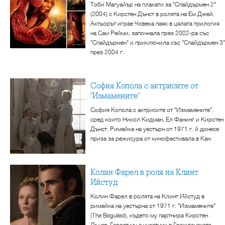
Тоби Магуайър на плакати за "Спайдърмен 2"
(2004) с Кирстен Дънст в ролята на Ем Джей.
Актьорът играе Човека паяк в цялата трилогия
на Сам Рейми, започнала през 2002-ра със
"Спайдърмен" и приключила със "Спайдърмен 3"
през 2004 г.
София Копола с актрисите от
"Измамените"
София Копола с актрисите от "Измамените",
сред които Никол Кидман, Ел Фанинг и Кирстен
Дънст. Римейка на уестърн от 1971 г. й донесе
приза за режисура от кинофестивала в Кан.
Колин Фарел в роля на Клинт
Ийстуд
Колин Фарел в ролята на Клинт Ийстуд в
римейка на уестърна от 1971 г. "Измамените"
(The Beguiled), където му партнира Кирстен
Дънст. Героят му е участник в Гражданската