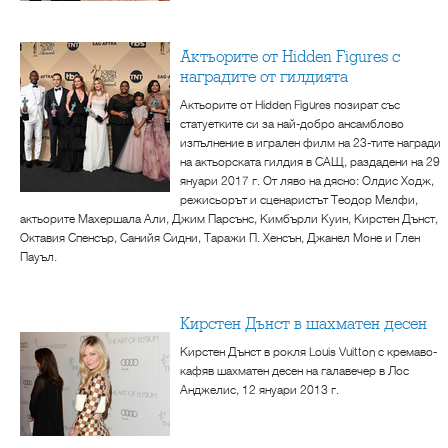
Актьорите от Hidden Figures с
наградите от гилдията
Актьорите от Hidden Figures позират със
статуетките си за най-добро ансамблово
изпълнение в игрален филм на 23-тите награди
на актьорската гилдия в САЩ, раздадени на 29
януари 2017 г. От ляво на дясно: Олдис Ходж,
режисьорът и сценаристът Теодор Мелфи,
актьорите Махершала Али, Джим Парсънс, Кимбърли Куин, Кирстен Дънст,
Октавия Спенсър, Санийя Сидни, Таражи П. Хенсън, Джанел Моне и Глен
Пауъл.
Кирстен Дънст в шахматен десен
Кирстен Дънст в рокля Louis Vuitton с кремаво-
кафяв шахматен десен на галавечер в Лос
Анджелис, 12 януари 2013 г.