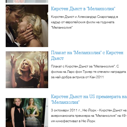
Кирстен Дънст в "Меланхолия"
Кирстен Дънст и Александър Скарсгаард в
кадър от европейския филм на годината
"Меланхолия"
Плакат на "Меланхолия" с Кирстен
Дънст
Плакат с Кирстен Дънст за "Меланхолия". С
филма на Ларс фон Триер тя спечели наградата
за най-добра актриса от Кан 2011
Кирстен Дънст на US премиерата на
"Меланхолия"
3 октомври 2011 г., Ню Йорк - Кирстен Дънст на
американската премиера на "Меланхолия" на 49-
ия кинофестивал в Ню Йорк