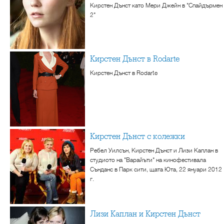
Кирстен Дънст като Мери Джейн в "Спайдърмен
2"
Кирстен Дънст в Rodarte
Кирстен Дънст в Rodarte
Кирстен Дънст с колежки
Ребел Уилсън, Кирстен Дънст и Лизи Каплан в
студиото на "Варайъти" на кинофестивала
Сънданс в Парк сити, щата Юта, 22 януари 2012
г.
Лизи Каплан и Кирстен Дънст