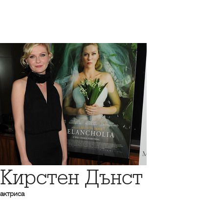
Кирстен Дънст
актриса