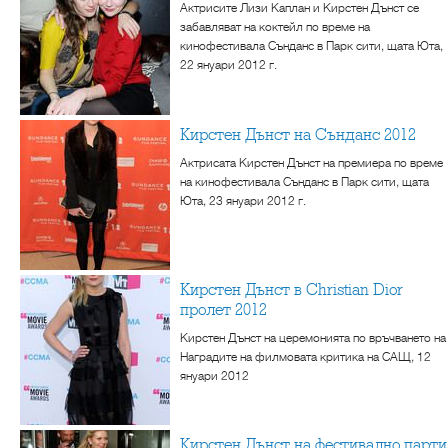
Актрисите Лизи Каплан и Кирстен Дънст се
забавляват на коктейл по време на
кинофестивала Сънданс в Парк сити, щата Юта,
22 януари 2012 г.
Кирстен Дънст на Сънданс 2012
Актрисата Кирстен Дънст на премиера по време
на кинофестивала Сънданс в Парк сити, щата
Юта, 23 януари 2012 г.
Кирстен Дънст в Christian Dior
пролет 2012
Кирстен Дънст на церемонията по връчването на
Наградите на филмовата критика на САЩ, 12
януари 2012
Кирстен Дънст на фестивално парти