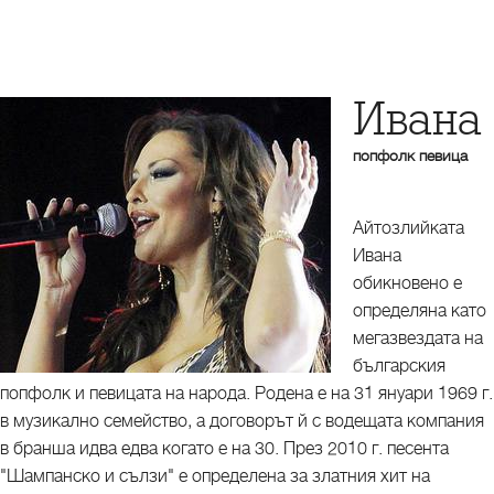
Ивана
попфолк певица
Айтозлийката
Ивана
обикновено е
определяна като
мегазвездата на
българския
попфолк и певицата на народа. Родена е на 31 януари 1969 г.
в музикално семейство, а договорът й с водещата компания
в бранша идва едва когато е на 30. През 2010 г. песента
"Шампанско и сълзи" е определена за златния хит на