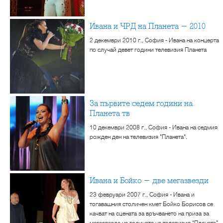
Ивана и ЧРД на Планета - 2010
2 декември 2010 г., София - Ивана на концерта
по случай девет години телевизия Планета
За първите седем години на
Планета тв
10 декември 2008 г., София - Ивана на седмия
рожден ден на телевизия "Планета".
Ивана и Бойко - две мегазвезди
23 февруари 2007 г., София - Ивана и
тогавашния столичен кмет Бойко Борисов се
качват на сцената за връчването на приза за
мегазвезда на годината на телевизия "Планета".