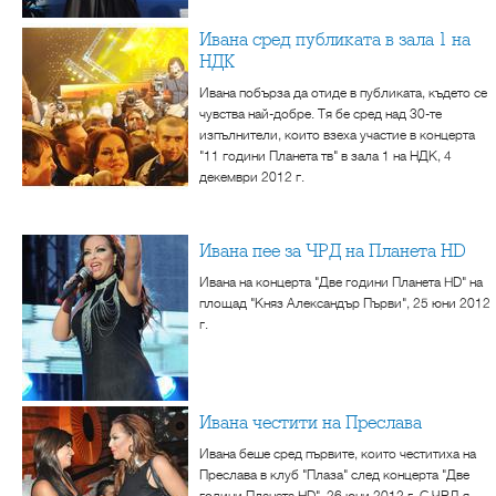
Ивана сред публиката в зала 1 на
НДК
Ивана побърза да отиде в публиката, където се
чувства най-добре. Тя бе сред над 30-те
изпълнители, които взеха участие в концерта
"11 години Планета тв" в зала 1 на НДК, 4
декември 2012 г.
Ивана пее за ЧРД на Планета HD
Ивана на концерта "Две години Планета HD" на
площад "Княз Александър Първи", 25 юни 2012
г.
Ивана честити на Преслава
Ивана беше сред първите, които честитиха на
Преслава в клуб "Плаза" след концерта "Две
години Планета HD", 26 юни 2012 г. С ЧРД я