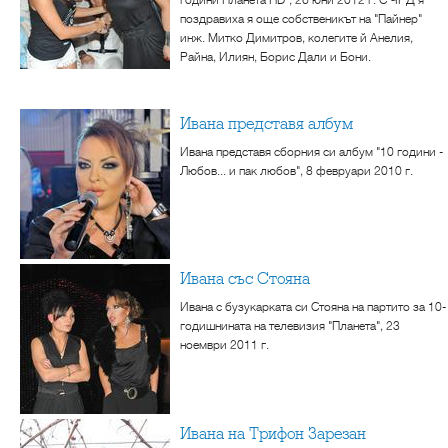
поздравиха я още собственикът на "Пайнер"
инж. Митко Димитров, колегите й Анелия,
Райна, Илиян, Борис Дали и Бони.
Ивана представя албум
Ивана представя сборния си албум "10 години -
Любов... и пак любов", 8 февруари 2010 г.
Ивана със Стояна
Ивана с бузукарката си Стояна на партито за 10-
годишнината на телевизия "Планета", 23
ноември 2011 г.
Ивана на Трифон Зарезан