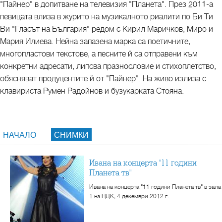
"Пайнер" в допитване на телевизия "Планета". През 2011-а
певицата влиза в журито на музикалното риалити по Би Ти
Ви "Гласът на България" редом с Кирил Маричков, Миро и
Мария Илиева. Нейна запазена марка са поетичните,
многопластови текстове, а песните й са отправени към
конкретни адресати, липсва празнословие и стихоплетство,
обясняват продуцентите й от "Пайнер". На живо излиза с
клавириста Румен Радойнов и бузукарката Стояна.
НАЧАЛО
СНИМКИ
Ивана на концерта "11 години
Планета тв"
Ивана на концерта "11 години Планета тв" в зала
1 на НДК, 4 декември 2012 г.