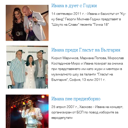
Ивана в дует с Годжи
14 септември 2011 г. - Ивана и басистът от "Ку-
ку бенд" Георги Милчев-Годжи представят в
"Шоуто на Слави" песента "Точка 18"
Ивана преди Гласът на България
Кирил Маричков, Мариана Попова, Мирослав
Костадинов-Миро и Ивана позират за снимка
при представянето им като жури и ментори в
музикалното шоу за таланти "Гласът на
България", София, 13 юли 2011 г.
Ивана пее предизборно
25 април 2007 г., Хасково - Ивана на концерт,
организиран от БСП по повод изборите за
евродепутати