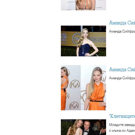
Аманда Си
Аманда Сийфрай
Аманда Си
Аманда Сийфрай
"Клетницит
Младите звезди
с мъжа си Адам