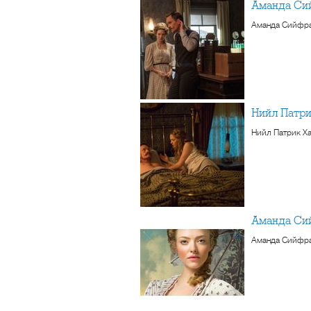
Аманда Си
Аманда Сийфрай
Нийл Патр
Нийл Патрик Ха
Аманда Си
Аманда Сийфрай