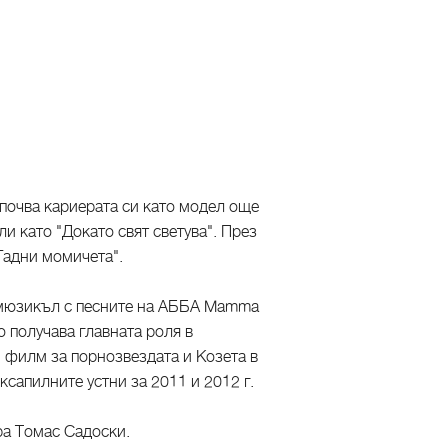
апочва кариерата си като модел още
ли като "Докато свят светува". През
Гадни момичета".
я мюзикъл с песните на АББА Mamma
 получава главната роля в
 филм за порнозвездата и Козета в
ксапилните устни за 2011 и 2012 г.
ра Томас Садоски.