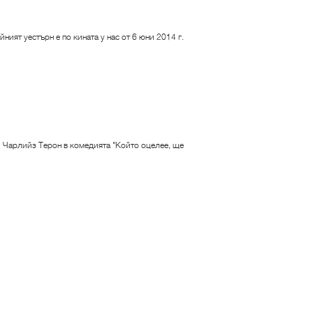
ият уестърн е по кината у нас от 6 юни 2014 г.
и Чарлийз Терон в комедията "Който оцелее, ще