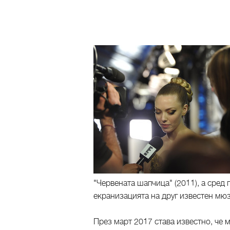
"Червената шапчица" (2011), а сре
екранизацията на друг известен мюзи
През март 2017 става известно, че 