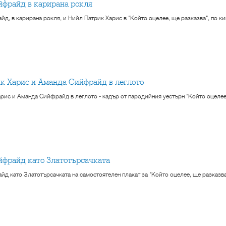
йфрайд в карирана рокля
д, в карирана рокля, и Нийл Патрик Харис в "Който оцелее, ще разказва", по кин
ик Харис и Аманда Сийфрайд в леглото
рис и Аманда Сийфрайд в леглото - кадър от пародийния уестърн "Който оцелее, щ
йфрайд като Златотърсачката
д като Златотърсачката на самостоятелен плакат за "Който оцелее, ще разказва",