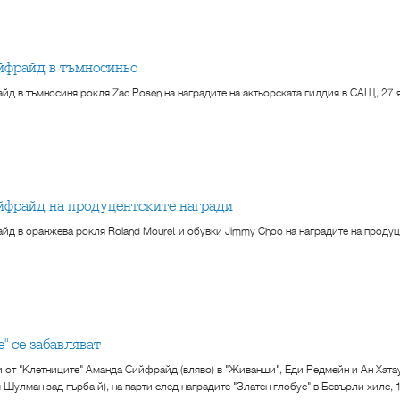
йфрайд в тъмносиньо
д в тъмносиня рокля Zac Posen на наградите на актьорската гилдия в САЩ, 27 я
йфрайд на продуцентските награди
д в оранжева рокля Roland Mouret и обувки Jimmy Choo на наградите на продуц
е" се забавляват
 от "Клетниците" Аманда Сийфрайд (вляво) в "Живанши", Еди Редмейн и Ан Хатау
 Шулман зад гърба й), на парти след наградите "Златен глобус" в Бевърли хилс, 