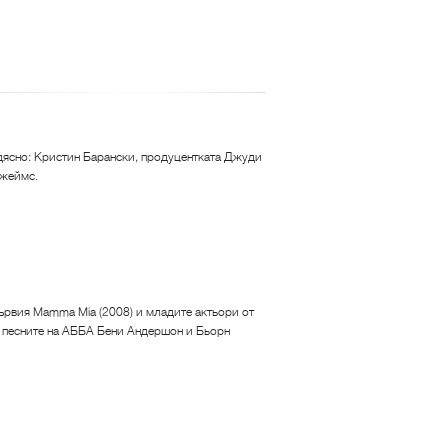
 дясно: Кристин Барански, продуцентката Джуди
Джеймс.
първия Mamma Mia (2008) и младите актьори от
а песните на АББА Бени Андершон и Бьорн