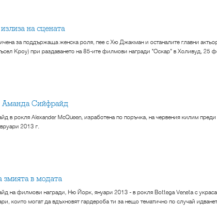
 излиза на сцената
личена за поддържаща женска роля, пее с Хю Джакман и останалите главни актьо
ъсел Кроу) при раздаването на 85-ите филмови награди "Оскар" в Холивуд, 25 ф
3: Аманда Сийфрайд
д в рокля Alexander McQueen, изработена по поръчка, на червения килим преди 
вруари 2013 г.
а змията в модата
д на филмови награди, Ню Йорк, януари 2013 - в рокля Bottega Veneta с украса
ари, които могат да вдъхновят гардероба ти за нещо тематично по случай идване