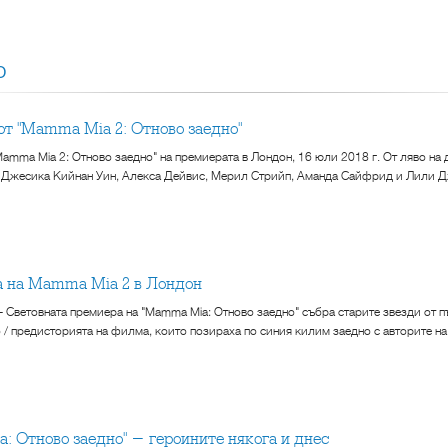
О
 от "Mamma Mia 2: Отново заедно"
Mamma Mia 2: Отново заедно" на премиерата в Лондон, 16 юли 2018 г. От ляво на
 Джесика Кийнан Уин, Алекса Дейвис, Мерил Стрийп, Аманда Сайфрид и Лили 
а на Mamma Mia 2 в Лондон
 - Световната премиера на "Mamma Mia: Отново заедно" събра старите звезди от 
/ предисторията на филма, които позираха по синия килим заедно с авторите н
ia: Отново заедно" - героините някога и днес