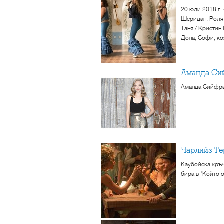
20 юли 2018 г.
Шеридан. Ролят
Таня / Кристин
Дона, Софи, коя
Аманда Си
Аманда Сийфрай
Чарлийз Т
Каубойска кръч
бира в "Който о