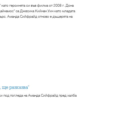
" като героинята си във филма от 2008 г. Дона
Дайнамос" са Джесика Кийнан Уин като младата
лтърс. Аманда Сийфрайд отново е дъщерята на
 ще разказва"
ки под погледа на Аманда Сийфрайд пред халба