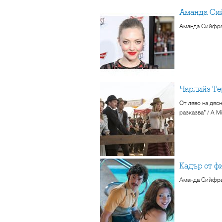
Аманда Си
Аманда Сийфрай
Чарлийз Т
От ляво на дяс
разказва" / A Mi
Кадър от 
Аманда Сийфрай