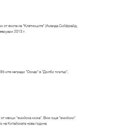
ри от екипа на "Клетниците" (Аманда Сийфрайд,
евруари 2013 г.
85-ите награди "Оскар" в "Долби тиътър",
 от ивици "змийска кожа". Виж още "змийски"
то на Китайската нова година