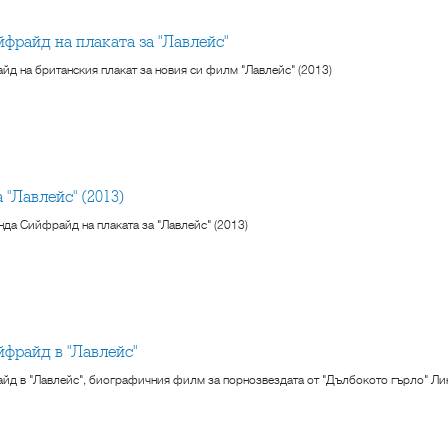
йфрайд на плаката за "Лавлейс"
д на британския плакат за новия си филм "Лавлейс" (2013)
а "Лавлейс" (2013)
нда Сийфрайд на плаката за "Лавлейс" (2013)
йфрайд в "Лавлейс"
д в "Лавлейс", биографичния филм за порнозвездата от "Дълбокото гърло" Ли