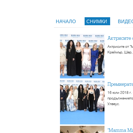
НАЧАЛО
СНИМКИ
ВИДЕ
Актрисите
Актрисите от "
Креймър, Шер,
Премиерат
16 юли 2018 г.
продължението 
Улвеус.
"Mamma M