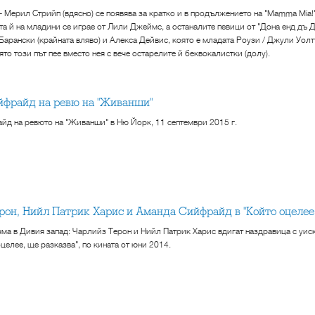
 - Мерил Стрийп (вдясно) се появява за кратко и в продължението на "Mamma Mia!
а й на младини се играе от Лили Джеймс, а останалите певици от "Дона енд дъ 
 Барански (крайната вляво) и Алекса Дейвис, която е младата Роузи / Джули Уо
то този път пее вместо нея с вече остарелите й беквокалистки (долу).
йфрайд на ревю на "Живанши"
д на ревюто на "Живанши" в Ню Йорк, 11 септември 2015 г.
ерон, Нийл Патрик Харис и Аманда Сийфрайд в "Който оцелее,
ма в Дивия запад: Чарлийз Терон и Нийл Патрик Харис вдигат наздравица с уис
целее, ще разказва", по кината от юни 2014.