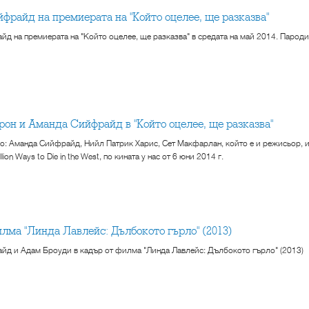
йфрайд на премиерата на "Който оцелее, ще разказва"
д на премиерата на "Който оцелее, ще разказва" в средата на май 2014. Пародийн
ерон и Аманда Сийфрайд в "Който оцелее, ще разказва"
но: Аманда Сийфрайд, Нийл Патрик Харис, Сет Макфарлан, който е и режисьор, 
llion Ways to Die in the West, по кината у нас от 6 юни 2014 г.
филма "Линда Лавлейс: Дълбокото гърло" (2013)
д и Адам Броуди в кадър от филма "Линда Лавлейс: Дълбокото гърло" (2013)