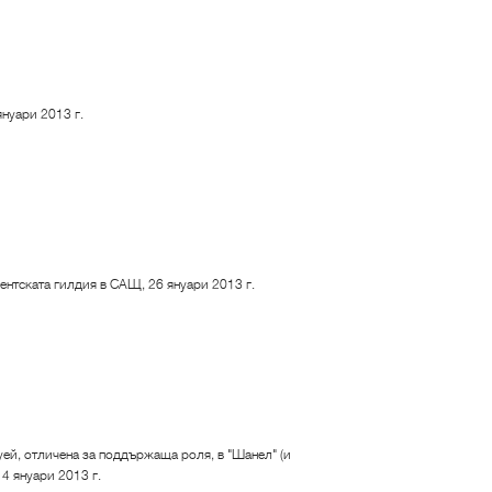
нуари 2013 г.
ентската гилдия в САЩ, 26 януари 2013 г.
ей, отличена за поддържаща роля, в "Шанел" (и
14 януари 2013 г.