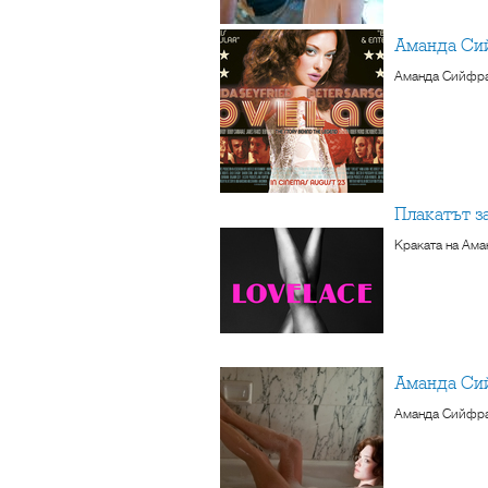
Аманда Си
Аманда Сийфрай
Плакатът з
Краката на Ама
Аманда Си
Аманда Сийфрай