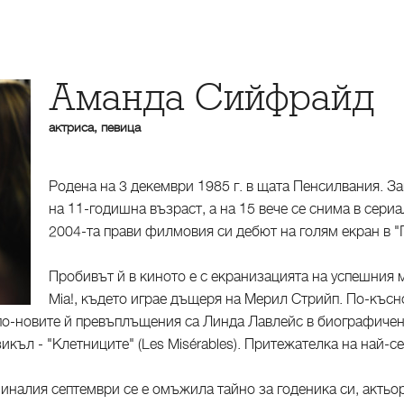
Аманда Сийфрайд
актриса, певица
Родена на 3 декември 1985 г. в щата Пенсилвания. З
на 11-годишна възраст, а на 15 вече се снима в сериа
2004-та прави филмовия си дебют на голям екран в "
Пробивът й в киното е с екранизацията на успешни
Mia!, където играе дъщеря на Мерил Стрийп. По-късно
д по-новите й превъплъщения са Линда Лавлейс в биографичен
къл - "Клетниците" (Les Misérables). Притежателка на най-се
миналия септември се е омъжила тайно за годеника си, актьо