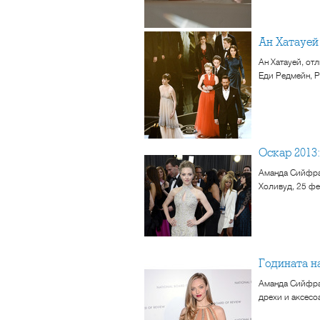
Ан Хатауей
Ан Хатауей, от
Еди Редмейн, Р
Оскар 201
Аманда Сийфрай
Холивуд, 25 фе
Годината н
Аманда Сийфрай
дрехи и аксесо