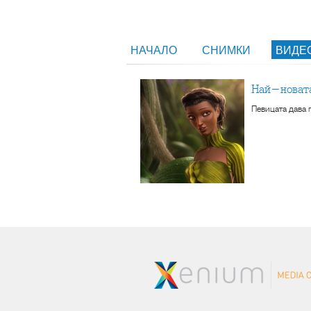
НАЧАЛО
СНИМКИ
ВИДЕ
Най-новат
Певицата дава г