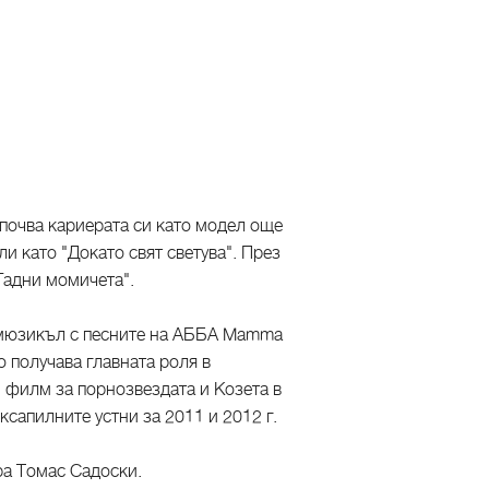
апочва кариерата си като модел още
ли като "Докато свят светува". През
Гадни момичета".
я мюзикъл с песните на АББА Mamma
 получава главната роля в
 филм за порнозвездата и Козета в
ксапилните устни за 2011 и 2012 г.
ра Томас Садоски.