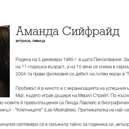
Аманда Сийфрайд
актриса, певица
Родена на 3 декември 1985 г. в щата Пенсилвания. З
на 11-годишна възраст, а на 15 вече се снима в сериа
2004-та прави филмовия си дебют на голям екран в "
Пробивът й в киното е с екранизацията на успешни
Mia!, където играе дъщеря на Мерил Стрийп. По-късно
д по-новите й превъплъщения са Линда Лавлейс в биографичен
къл - "Клетниците" (Les Misérables). Притежателка на най-се
миналия септември се е омъжила тайно за годеника си, актьо