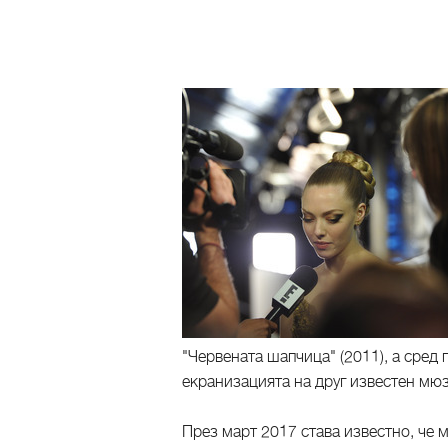
"Червената шапчица" (2011), а сре
екранизацията на друг известен мюзи
През март 2017 става известно, че 