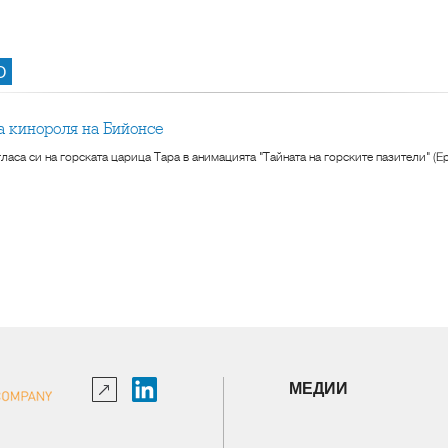
О
а кинороля на Бийонсе
ласа си на горската царица Тара в анимацията "Тайната на горските пазители" (Epi
МЕДИИ