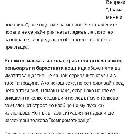
Въпреки
"Двама
мъже и
половина", все още сме на мнение, че хавлиените
чорапи не са най-приятната гледка в леглото, но
разбира се, в определени обстоятелства и те се
преглъщат.
Ролките, маската за коса, краставиците на очите,
пеньоарът и бархетната нощница
обаче няма да
имат това щастие. Те са най-сериозните камъни в
твоята градина. Ако искаш секс, не се появявай пред
него в този вид. Нямаш шанс, освен ако не сте се
виждали няколко седмици и погледът му е толкова
замъглен от страст, че изобщо не му пука как
изглеждаш. Но пък в тази ситуация ти надали ще
изглеждаш толкова "компрометиращо".
Рискуваш да охладиш желанието му и с крака
като