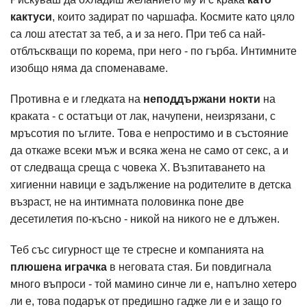
кактуси
, които задират по чаршафа. Космите като цяло
са лош атестат за теб, а и за него. При теб са най-
отблъскващи по корема, при него - по гърба. Интимните
изобщо няма да споменаваме.
Противна е и гледката на
неподдържани нокти
на
краката - с остатъци от лак, начупени, неизрязани, с
мръсотия по ъглите. Това е непростимо и в състояние
да откаже всеки мъж и всяка жена не само от секс, а и
от следваща среща с човека Х. Възпитаването на
хигиенни навици е задължение на родителите в детска
възраст, не на интимната половинка поне две
десетилетия по-късно - никой на никого не е длъжен.
Теб със сигурност ще те стресне и компанията на
плюшена играчка
в неговата стая. Би повдигнала
много въпроси - той мамино синче ли е, напълно хетеро
ли е, това подарък от предишно гадже ли е и защо го