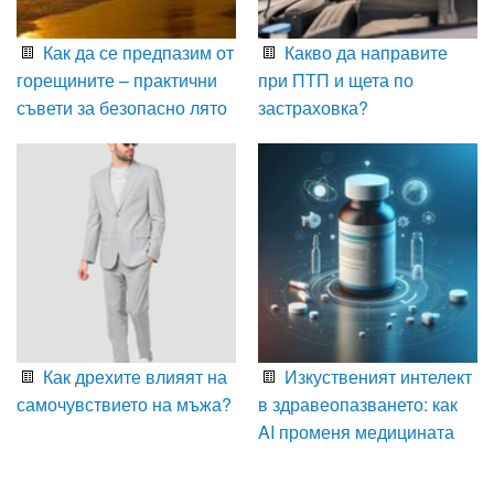
Как да се предпазим от
Какво да направите
горещините – практични
при ПТП и щета по
съвети за безопасно лято
застраховка?
Как дрехите влияят на
Изкуственият интелект
самочувствието на мъжа?
в здравеопазването: как
AI променя медицината