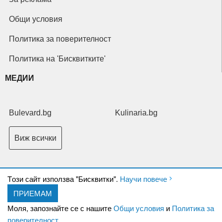
Общи условия
Политика за поверителност
Политика на 'Бисквитките'
МЕДИИ
Bulevard.bg
Kulinaria.bg
Виж всички
Tози сайт използва "Бисквитки".
Научи повече
ПРИЕМАМ
Copyright © 2026 Ксениум ООД. Всички права запазени.
Developed by
Моля, запознайте се с нашите
Общи условия
и
Политика за
XeniumCompany.com
поверителност