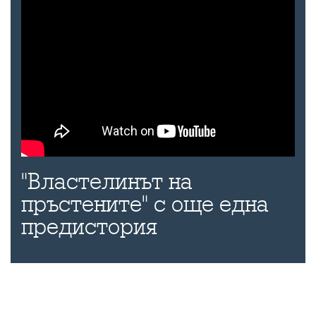
"Властелинът на
пръстените" с още една
предистория