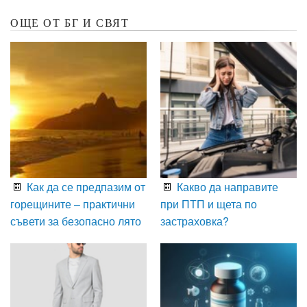
ОЩЕ ОТ БГ И СВЯТ
Как да се предпазим от
Какво да направите
горещините – практични
при ПТП и щета по
съвети за безопасно лято
застраховка?