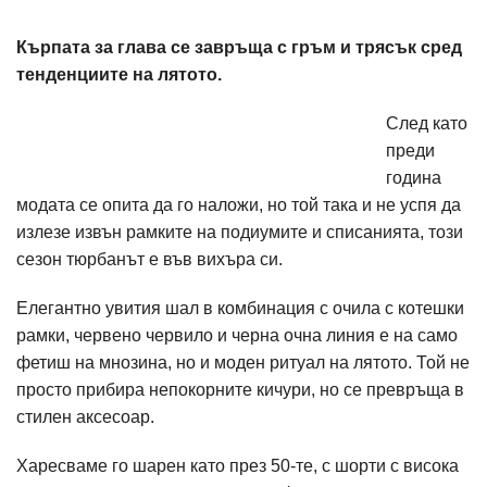
Кърпата за глава се завръща с гръм и трясък сред
тенденциите на лятото.
След като
преди
година
модата се опита да го наложи, но той така и не успя да
излезе извън рамките на подиумите и списанията, този
сезон тюрбанът е във вихъра си.
Елегантно увития шал в комбинация с очила с котешки
рамки, червено червило и черна очна линия е на само
фетиш на мнозина, но и моден ритуал на лятото. Той не
просто прибира непокорните кичури, но се превръща в
стилен аксесоар.
Харесваме го шарен като през 50-те, с шорти с висока