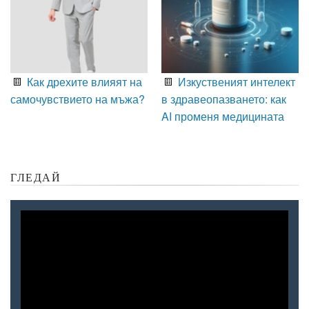
Как дрехите влияят на
Изкуственият интелект
самочувствието на мъжа?
в здравеопазването: как
AI променя медицината
ГЛЕДАЙ