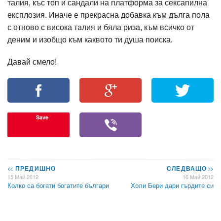
талия, къс топ и сандали на платформа за сексапилна
експлозия. Иначе е прекрасна добавка към дълга пола
с отново с висока талия и бяла риза, към всичко от
деним и изобщо към каквото ти душа поиска.
Давай смело!
Save
<<
ПРЕДИШНО
СЛЕДВАЩО
>>
15 Май 2012
16 Май 2012
Колко са богати богатите българи
Холи Бери дари гърдите си