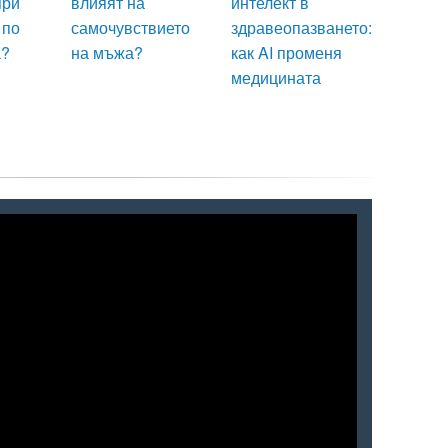
при
влияят на
интелект в
 по
самочувствието
здравеопазването:
а?
на мъжа?
как AI променя
медицината