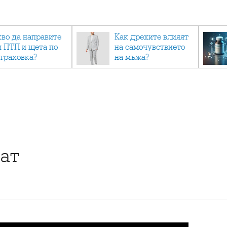
кво да направите
Как дрехите влияят
и ПТП и щета по
на самочувствието
страховка?
на мъжа?
ат