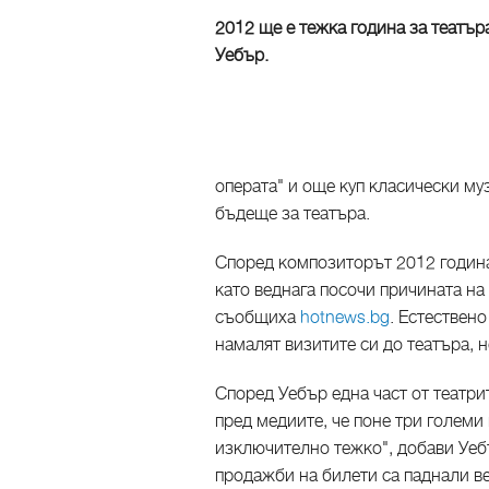
2012 ще е тежка година за театъ
Уебър.
операта" и още куп класически му
бъдеще за театъра.
Според композиторът 2012 година
като веднага посочи причината на
съобщиха
hotnews.bg
. Естествено
намалят визитите си до театъра, 
Според Уебър една част от театри
пред медиите, че поне три голем
изключително тежко", добави Уебъ
продажби на билети са паднали ве