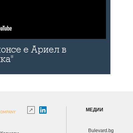
онсе е Ариел в
ка"
МЕДИИ
Bulevard.bg