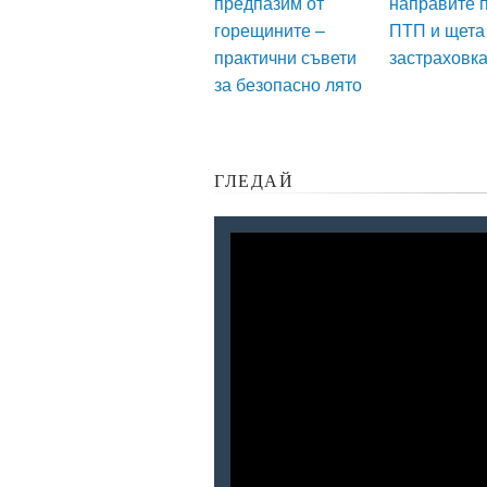
предпазим от
направите 
горещините –
ПТП и щета
практични съвети
застраховк
за безопасно лято
ГЛЕДАЙ