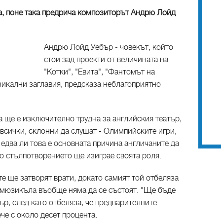
ра, поне така предрича композиторът Андрю Лойд
Андрю Лойд Уебър - човекът, който
стои зад проекти от величината на
"Котки", "Евита", "Фантомът на
зикални заглавия, предсказа неблагоприятно
 ще е изключително трудна за английския театър,
 всички, склонни да слушат - Олимпийските игри,
 едва ли това е основната причина англичаните да
но стълпотворението ще изиграе своята роля.
те ще затворят врати, докато самият той отбеляза
и мюзикъла въобще няма да се състоят. "Ще бъде
р, след като отбеляза, че предварителните
че с около десет процента.