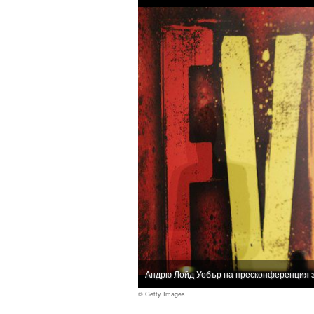
Андрю Лойд Уебър на пресконференция з
© Getty Images