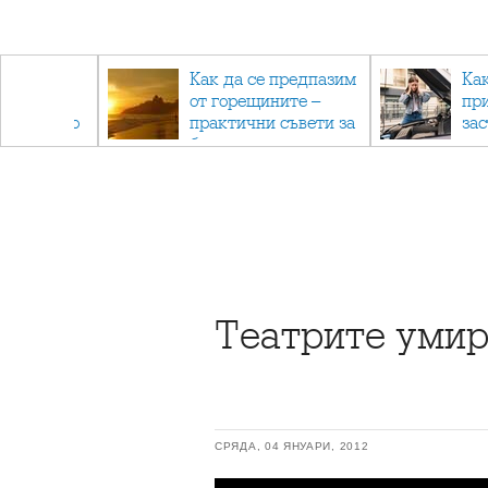
рез
Как да се предпазим
Ка
 - с
от горещините –
пр
ри отново
практични съвети за
за
та
безопасно лято
Театрите умир
СРЯДА, 04 ЯНУАРИ, 2012