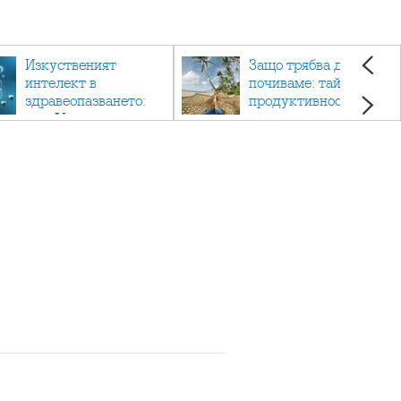
Изкуственият
Защо трябва да си
интелект в
почиваме: тайната на
здравеопазването:
продуктивността,
как AI променя
здравето и добрия
медицината
живот.