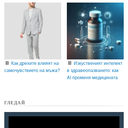
Как дрехите влияят на
Изкуственият интелект
самочувствието на мъжа?
в здравеопазването: как
AI променя медицината
ГЛЕДАЙ