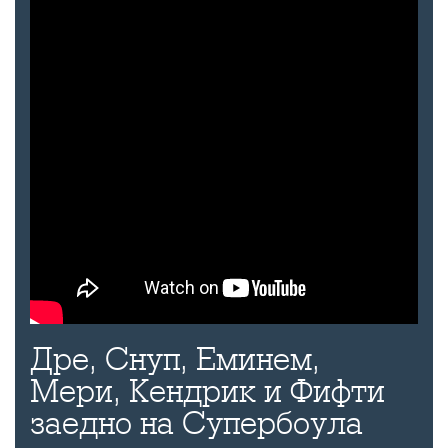
Дре, Снуп, Еминем,
Мери, Кендрик и Фифти
заедно на Супербоула