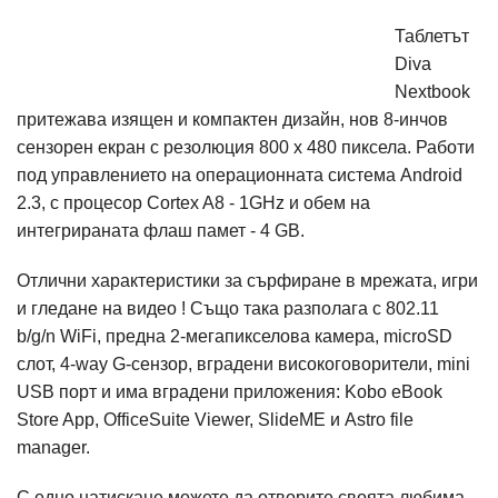
Таблетът
Diva
Nextbook
притежава изящен и компактен дизайн, нов 8-инчов
сензорен екран с резолюция 800 x 480 пиксела. Работи
под управлението на операционната система Android
2.3, с процесор Cortex A8 - 1GHz и обем на
интегрираната флаш памет - 4 GB.
Отлични характеристики за сърфиране в мрежата, игри
и гледане на видео ! Също така разполага с 802.11
b/g/n WiFi, предна 2-мегапикселова камера, microSD
слот, 4-way G-сензор, вградени високоговорители, mini
USB порт и има вградени приложения: Kobo eBook
Store App, OfficeSuite Viewer, SlideME и Astro file
manager.
С едно натискане можете да отворите своята любима