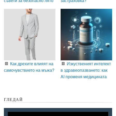
съвети за безопасно лято
застраховка?
Как дрехите влияят на
Изкуственият интелект
самочувствието на мъжа?
в здравеопазването: как
AI променя медицината
ГЛЕДАЙ