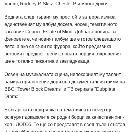
Vadim, Rodney P, Skitz, Chester P и много други.
Веднага след първия му престой в затвора излиза
единственият му албум досега, носещ тематичното
заглавие Council Estate of Mind. Добрата новина за
феновете е, че новият албум ще е готов следващото
лято, а ако се съди по фурора, който предизвика
неговият предшественик, новата порция откровения
ще е тотално пикантна и завладяваща.
Освен на музикалната сцена, непокорният му талант
намира приложение дори във документалния филм на
BBC "Tower Block Dreams" и ТВ сериала "Dubplate
Drama".
Българската подгрявка на тематичната вечер ще
осигурят доказалите се родни борци за качествен хип-
хоп - ЛОГО5. Те ще се представят в своя пълен състав,
а JamezBongg ще ни припомни олд-скул класиките в