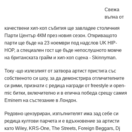
Свежа
вълна от
качествени хип-хоп събития ще завладее столичния
Парти Център 4КМ през новия сезон. Откриващото
парти ще бъде на 23 ноември под надслов UK HIP-
HOP, а специален гост ще бъде непослушното момче
на британската грайм и хип-хоп сцена - Skinnyman.
Току -що излезлият от затвора артист пристига със
собственото си шоу, за да демонстрира отличителните
си рими, признати с редица награди от freestyle и open-
mic битки, включително и в епична победа срещу самия
Eminem на състезание в Лондон.
Редовно цензуриран, изпълнителят има зад себе си
редица култови парчета и е вдъхновение за артисти
като Wiley, KRS-One, The Streets, Foreign Beggars, Dj