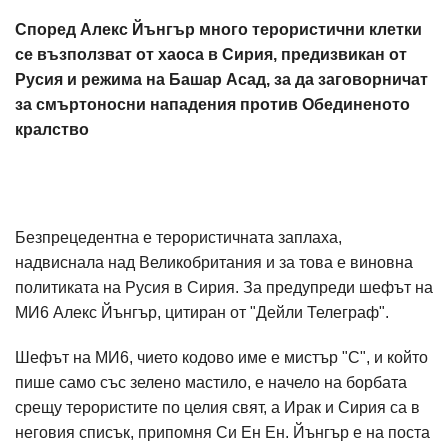
Според Алекс Йънгър много терористични клетки
се възползват от хаоса в Сирия, предизвикан от
Русия и режима на Башар Асад, за да заговорничат
за смъртоносни нападения против Обединеното
кралство
Безпрецедентна е терористичната заплаха,
надвиснала над Великобритания и за това е виновна
политиката на Русия в Сирия. За предупреди шефът на
МИ6 Алекс Йънгър, цитиран от "Дейли Телеграф".
Шефът на МИ6, чието кодово име е мистър "С", и който
пише само със зелено мастило, е начело на борбата
срещу терористите по целия свят, а Ирак и Сирия са в
неговия списък, припомня Си Ен Ен. Йънгър е на поста