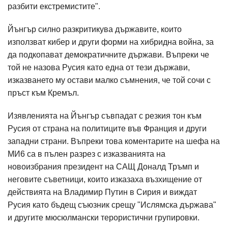
разбити екстремистите".
Йънгър силно разкритикува държавите, които
използват кибер и други форми на хибридна война, за
да подкопават демократичните държави. Въпреки че
той не назова Русия като една от тези държави,
изказването му остави малко съмнения, че той сочи с
пръст към Кремъл.
Изявленията на Йънгър съвпадат с резкия тон към
Русия от страна на политиците във Франция и други
западни страни. Въпреки това коментарите на шефа на
МИ6 са в пълен разрез с изказванията на
новоизбрания президент на САЩ Доналд Тръмп и
неговите съветници, които изказаха възхищение от
действията на Владимир Путин в Сирия и виждат
Русия като бъдещ съюзник срещу "Ислямска държава"
и другите мюсюлмански терористични групировки.