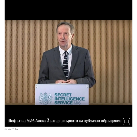
Шефът на МИ6 Алекс Йънгър в първото си публично обръщение
© YouTube