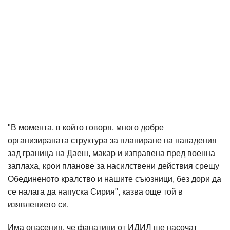
"В момента, в който говоря, много добре
организираната структура за планиране на нападения
зад граница на Даеш, макар и изправена пред военна
заплаха, крои планове за насилствени действия срещу
Обединеното кралство и нашите съюзници, без дори да
се налага да напуска Сирия", казва още той в
изявлението си.
Има опасения, че фанатици от ИДИЛ ще насочат