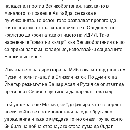
нападения против Великобритания, така както в
миналото го правеше Ал Кайда, се казва в
публикацията. Те освен това разпалват пропаганда,
която подтиква хора, установили се в Обединеното
кралство да кроят атаки от името на ИДИЛ. Така
наречените "самотни вълци" във Великобритания също
са приканват към нападения, използвайки социалните
мрежи и интернет.
Изказването на директора на МИ6 показа твърд тон към
Русия и политиката ѝ в Близкия изток. По думите на
Йънгър режимът на Башар Асад и Русия се опитват да
превърнат Сирия в пустиня и да нарекат това мир.
Той упреква още Москва, че "дефинира като терорист
всеки, който се противопоставя на едно брутално
управление и така отчуждава точно онази група, която
би била на нейна страна, ако става дума да бъдат