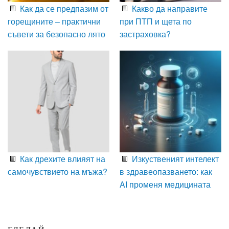
Как да се предпазим от
Какво да направите
горещините – практични
при ПТП и щета по
съвети за безопасно лято
застраховка?
Как дрехите влияят на
Изкуственият интелект
самочувствието на мъжа?
в здравеопазването: как
AI променя медицината