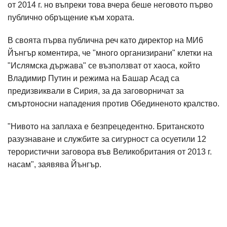
от 2014 г. но въпреки това вчера беше неговото първо
публично обръщение към хората.
В своята първа публична реч като директор на МИ6
Йънгър коментира, че "много организирани" клетки на
"Ислямска държава" се възползват от хаоса, който
Владимир Путин и режима на Башар Асад са
предизвиквали в Сирия, за да заговорничат за
смъртоносни нападения против Обединеното кралство.
"Нивото на заплаха е безпрецедентно. Британското
разузнаване и службите за сигурност са осуетили 12
терористични заговора във Великобритания от 2013 г.
насам", заявява Йънгър.