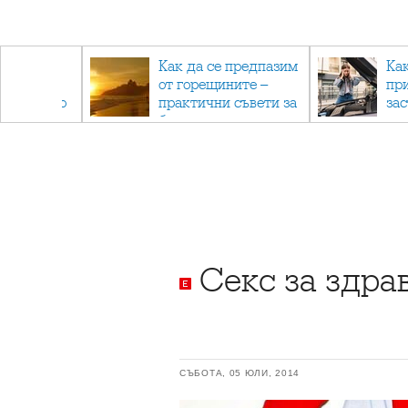
рез
Как да се предпазим
Ка
 - с
от горещините –
пр
ри отново
практични съвети за
за
та
безопасно лято
Секс за здра
СЪБОТА, 05 ЮЛИ, 2014