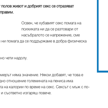
т полов живот и добрият секс се отразяват
 правим.
Освен, че хубавият секс помага на
психиката ни да се разтовари от
насъбралото се напрежение, сме
 и ни помага да се поддържаме в добра физическа
чно чети надолу.
змерът няма значение. Някои добавят, че това е
 едно отношение големината на пениса има
та на калории по време на секс. Сексът с мъж с по-
 и съответно изгаряш повече.