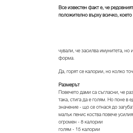
Все известен факт е, че редовния
положително върху всичко, което
чували, че засилва имунитета, но
форма.
Да, горят се калории, но колко то
Размерът
Повечето дами са съгласни, че ра
така, стига да е голям. Но поне в
значение - що се отнася до загуба
малък пенис коства повече усилия
огромен - 8 калории
голям - 15 калории