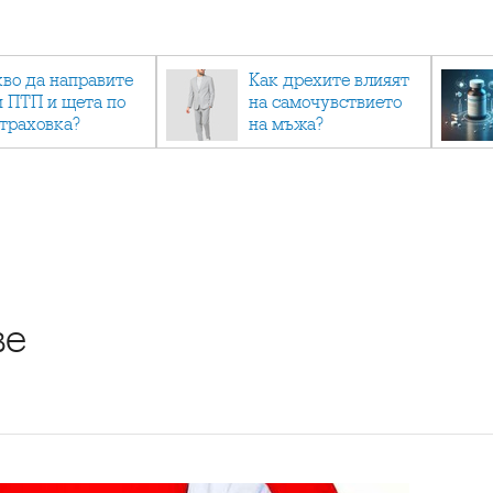
кво да направите
Как дрехите влияят
и ПТП и щета по
на самочувствието
страховка?
на мъжа?
ве