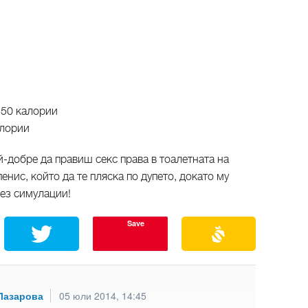
- 50 калории
калории
й-добре да правиш секс права в тоалетната на
нис, който да те пляска по дупето, докато му
без симулации!
Save
Лазарова
05 юли 2014, 14:45