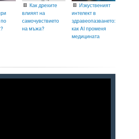
Как дрехите
Изкуственият
при
влияят на
интелект в
 по
самочувствието
здравеопазването:
а?
на мъжа?
как AI променя
медицината