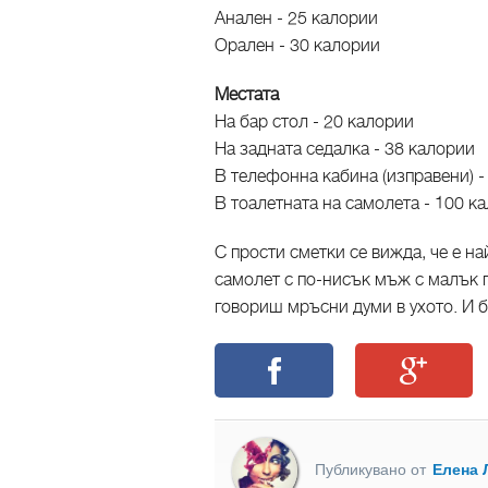
Анален - 25 калории
Орален - 30 калории
Местата
На бар стол - 20 калории
На задната седалка - 38 калории
В телефонна кабина (изправени) 
В тоалетната на самолета - 100 
С прости сметки се вижда, че е на
самолет с по-нисък мъж с малък пе
говориш мръсни думи в ухото. И 
Публикувано от
Елена 