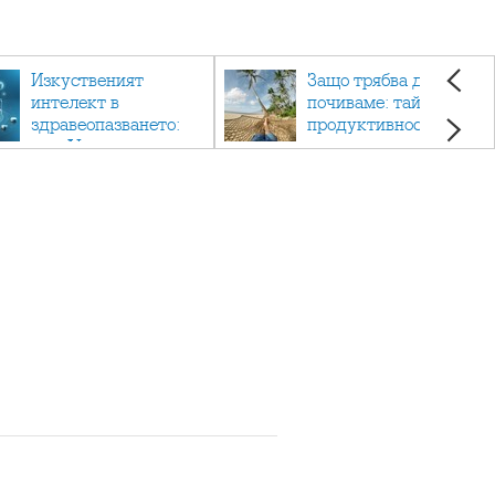
Изкуственият
Защо трябва да си
интелект в
почиваме: тайната на
здравеопазването:
продуктивността,
как AI променя
здравето и добрия
медицината
живот.