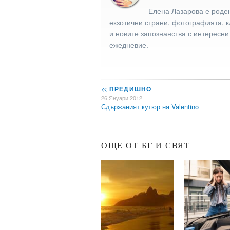
Елена Лазарова е роден
екзотични страни, фотографията, к
и новите запознанства с интересни
ежедневие.
<<
ПРЕДИШНО
26 Януари 2012
Сдържаният кутюр на Valentino
ОЩЕ ОТ БГ И СВЯТ