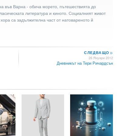
а във Варна - обича морето, пътешествията до
ласическата литература и киното. Социалният живот
 хора са задължителна част от натовареното й
СЛЕДВАЩО
>>
26 Януари 2012
Дневникът на Тери Ричардсън