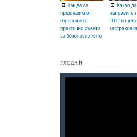
Как да се
Какво да
предпазим от
направите 
горещините –
ПТП и щета
практични съвети
застраховк
за безопасно лято
ГЛЕДАЙ