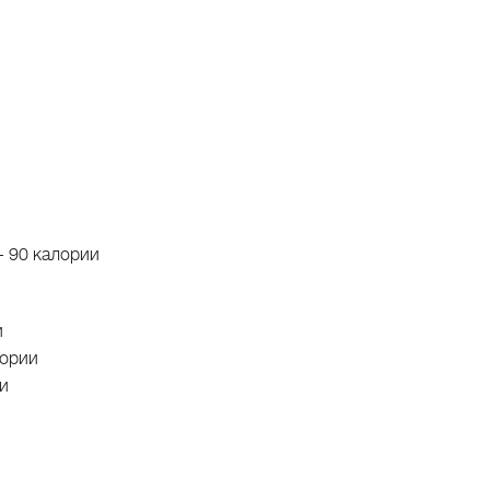
- 90 калории
и
алории
ии