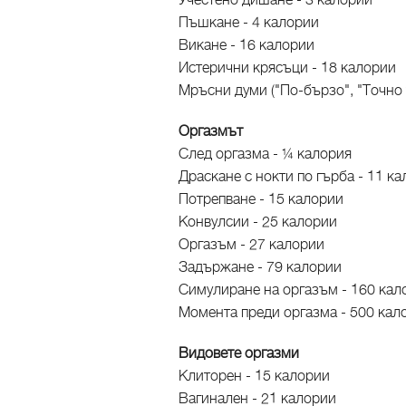
Учестено дишане - 3 калории
Пъшкане - 4 калории
Викане - 16 калории
Истерични крясъци - 18 калории
Мръсни думи ("По-бързо", "Точно 
Оргазмът
След оргазма - ¼ калория
Драскане с нокти по гърба - 11 к
Потрепване - 15 калории
Конвулсии - 25 калории
Оргазъм - 27 калории
Задържане - 79 калории
Симулиране на оргазъм - 160 кал
Момента преди оргазма - 500 кал
Видовете оргазми
Клиторен - 15 калории
Вагинален - 21 калории