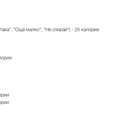
така", "Още малко", "Не спирай") - 25 калории
алории
ории
ории