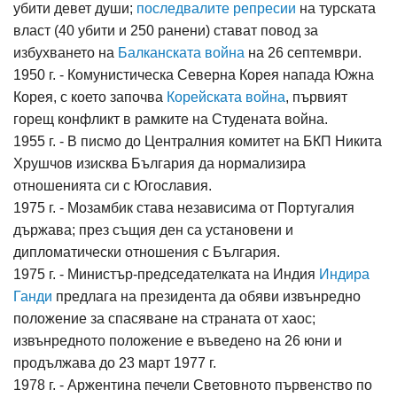
убити девет души;
последвалите репресии
на турската
власт (40 убити и 250 ранени) стават повод за
избухването на
Балканската война
на 26 септември.
1950 г. - Комунистическа Северна Корея напада Южна
Корея, с което започва
Корейската война
, първият
горещ конфликт в рамките на Студената война.
1955 г. - В писмо до Централния комитет на БКП Никита
Хрушчов изисква България да нормализира
отношенията си с Югославия.
1975 г. - Мозамбик става независима от Португалия
държава; през същия ден са установени и
дипломатически отношения с България.
1975 г. - Министър-председателката на Индия
Индира
Ганди
предлага на президента да обяви извънредно
положение за спасяване на страната от хаос;
извънредното положение е въведено на 26 юни и
продължава до 23 март 1977 г.
1978 г. - Аржентина печели Световното първенство по