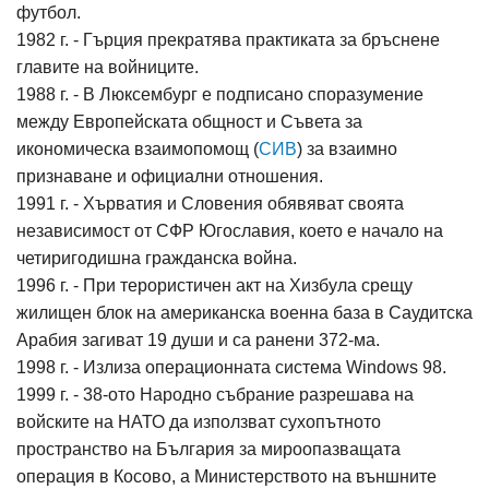
футбол.
1982 г. - Гърция прекратява практиката за бръснене
главите на войниците.
1988 г. - В Люксембург е подписано споразумение
между Европейската общност и Съвета за
икономическа взаимопомощ (
СИВ
) за взаимно
признаване и официални отношения.
1991 г. - Хърватия и Словения обявяват своята
независимост от СФР Югославия, което е начало на
четиригодишна гражданска война.
1996 г. - При терористичен акт на Хизбула срещу
жилищен блок на американска военна база в Саудитска
Арабия загиват 19 души и са ранени 372-ма.
1998 г. - Излиза операционната система Windows 98.
1999 г. - 38-ото Народно събрание разрешава на
войските на НАТО да използват сухопътното
пространство на България за мироопазващата
операция в Косово, а Министерството на външните