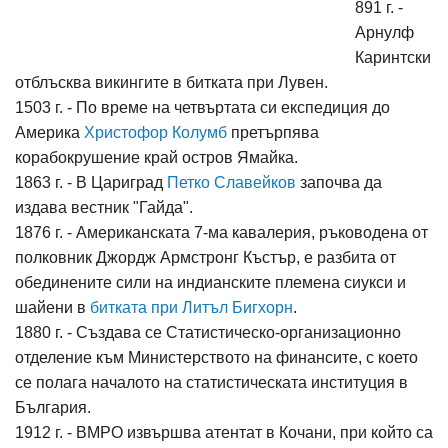
891 г. -
Арнулф
Каринтски
отблъсква викингите в битката при Лувен.
1503 г. - По време на четвъртата си експедиция до
Америка
Христофор Колумб
претърпява
корабокрушение край остров Ямайка.
1863 г. - В Цариград
Петко Славейков
започва да
издава вестник "Гайда".
1876 г. - Американската 7-ма кавалерия, ръководена от
полковник Джордж Армстронг Къстър, е разбита от
обединените сили на индианските племена сиукси и
шайени в
битката при Литъл Бигхорн
.
1880 г. - Създава се Статистическо-организационно
отделение към Министерството на финансите, с което
се полага началото на статистическата институция в
България.
1912 г. - ВМРО извършва атентат в Кочани, при който са