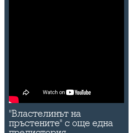
"Властелинът на
пръстените" с още една
предистория