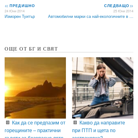
<<
ПРЕДИШНО
СЛЕДВАЩО
>>
24 Юни 2014
25 Юни 2014
Изморен Туитър
Автомобилни марки са най-екологичните в …
ОЩЕ ОТ БГ И СВЯТ
Как да се предпазим от
Какво да направите
горещините – практични
при ПТП и щета по
съвети за безопасно лято
застраховка?