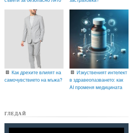
Как дрехите влияят на
Изкуственият интелект
самочувствието на мъжа?
в здравеопазването: как
AI променя медицината
ГЛЕДАЙ