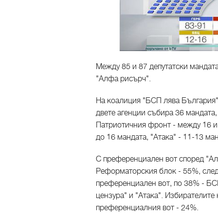
Между 85 и 87 депутатски мандата
"Алфа рисърч".
На коалиция "БСП лява България"
двете агенции събира 36 мандата
Патриотичния фронт - между 16 и 
до 16 мандата, "Атака" - 11-13 ма
С преференциален вот според "Ал
Реформаторския блок - 55%, след
преференциален вот, по 38% - БС
цензура" и "Атака". Избирателите
преференциалния вот - 24%.