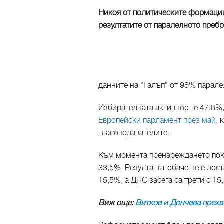
Никоя от политическите формации
резултатите от паралелното преб
данните на "Галъп" от 98% парал
Избирателната активност е 47,8%,
Европейски парламент през май
, 
гласоподавателите.
Към момента пренареждането показ
33,5%. Резултатът обаче не е дос
15,5%, а ДПС засега са трети с 15
Виж още:
Витков и Дончева прех