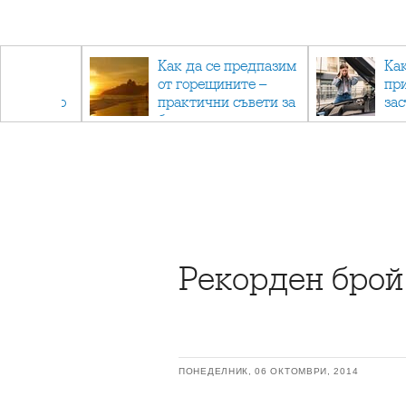
рез
Как да се предпазим
Ка
 - с
от горещините –
пр
ри отново
практични съвети за
за
та
безопасно лято
Рекорден брой
ПОНЕДЕЛНИК, 06 ОКТОМВРИ, 2014