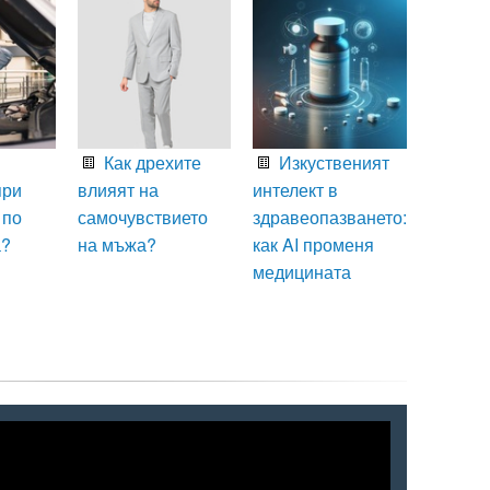
Как дрехите
Изкуственият
при
влияят на
интелект в
 по
самочувствието
здравеопазването:
а?
на мъжа?
как AI променя
медицината