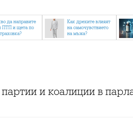
кво да направите
Как дрехите влияят
и ПТП и щета по
на самочувствието
страховка?
на мъжа?
 партии и коалиции в парл