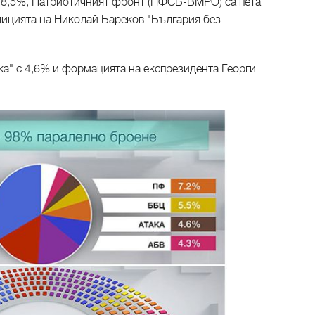
 8,5%, Патриотичният фронт (НФСБ-ВМРО) са пета
алицията на Николай Бареков "България без
ка" с 4,6% и формацията на експрезидента Георги