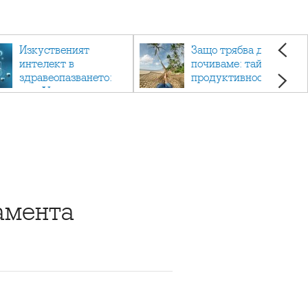
Изкуственият
Защо трябва да си
интелект в
почиваме: тайната на
здравеопазването:
продуктивността,
как AI променя
здравето и добрия
медицината
живот.
амента