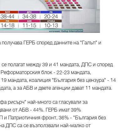
 получава ГЕРБ според данните на "Галъп" и
 се полагат между 39 и 41 мандата, ДПС и според
, Реформаторския блок - 22-23 мандата,
19 мандата, коалиция "България без цензура" - 14
ндата, а за АБВ и двете агенции дават 11 мандата.
фа рисърч" най-много са гласували за
вани от АБВ - 44%. ГЕРБ имат 39%
П и Патриотичния фронт, 36% - "България без
 на ДПС са се възползвали най-малко от