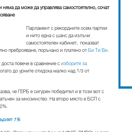
 няма да може да управлява самостоятелно, сочат
рояване
Парламент с рекордните осем партии
и нито една с шанс да излъчи
самостоятелен кабинет, показват
елно преброяване, поръчано и платено от
Би Ти Ви
.
 доста повече в сравнение с
изборите за
когато до урните отидоха малко над 1/3 от
ва, че ГЕРБ е сигурен победител и в този вот с
татъчен за мнозинство. На второ място е БСП с
,2%.
върлят 1%