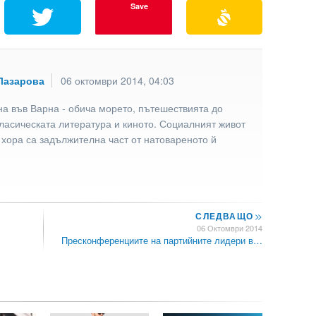
Save
Лазарова
06 октомври 2014, 04:03
а във Варна - обича морето, пътешествията до
ласическата литература и киното. Социалният живот
 хора са задължителна част от натовареното й
СЛЕДВАЩО
>>
06 Октомври 2014
Пресконференциите на партийните лидери в…