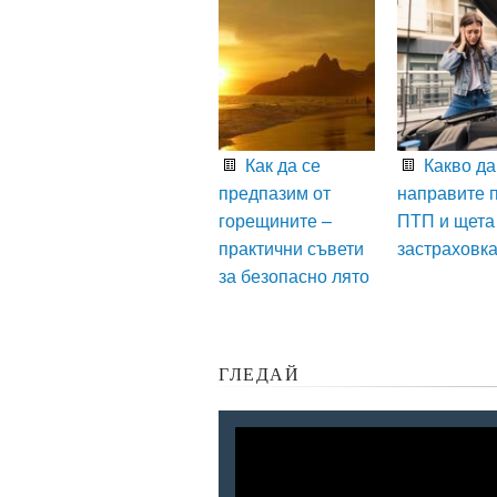
Как да се
Какво да
предпазим от
направите 
горещините –
ПТП и щета
практични съвети
застраховк
за безопасно лято
ГЛЕДАЙ