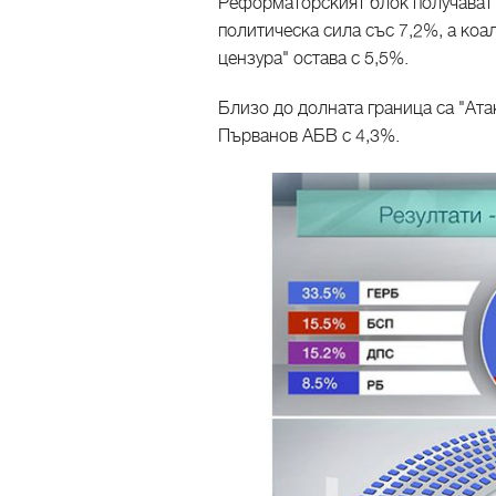
Реформаторският блок получават
политическа сила със 7,2%, а ко
цензура" остава с 5,5%.
Близо до долната граница са "Ата
Първанов АБВ с 4,3%.