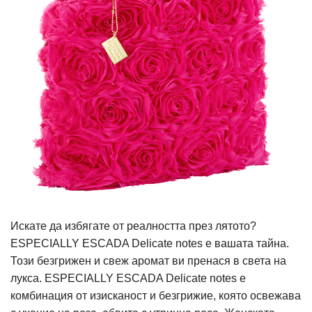
Искате да избягате от реалността през лятото?
ESPECIALLY ESCADA Delicate notes е вашата тайна.
Този безгрижен и свеж аромат ви пренася в света на
лукса. ESPECIALLY ESCADA Delicate notes е
комбинация от изисканост и безгрижие, която освежава