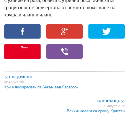
с ухание на роза, обвита с утринна роса. Женската
грациозност е подчертана от нежното докосване на
круша и иланг и иланг.
Save
<<
ПРЕДИШНО
02 Август 2012
Кой е по-харесван от Бекъм във Facebook
СЛЕДВАЩО
>>
02 Август 2012
Всички колеги са срещу Кристен