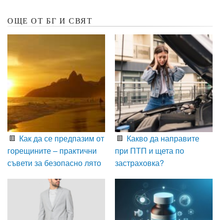
ОЩЕ ОТ БГ И СВЯТ
Как да се предпазим от
Какво да направите
горещините – практични
при ПТП и щета по
съвети за безопасно лято
застраховка?