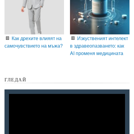
Как дрехите влияят на
Изкуственият интелект
самочувствието на мъжа?
в здравеопазването: как
AI променя медицината
ГЛЕДАЙ