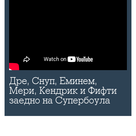
Дре, Снуп, Еминем,
Мери, Кендрик и Фифти
заедно на Супербоула