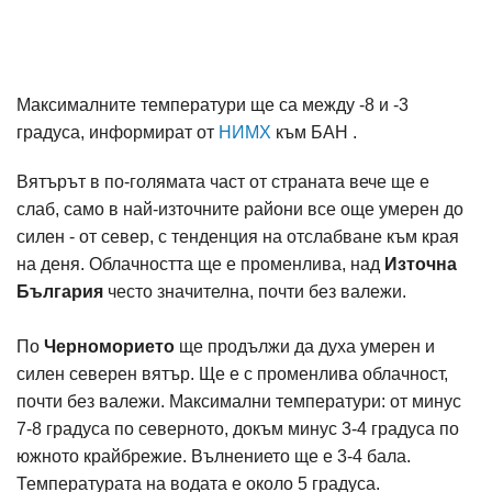
Максималните температури ще са между -8 и -3
градуса, информират от
НИМХ
към БАН .
Вятърът в по-голямата част от страната вече ще е
слаб, само в най-източните райони все още умерен до
силен - от север, с тенденция на отслабване към края
на деня. Облачността ще е променлива, над
Източна
България
често значителна, почти без валежи.
По
Черноморието
ще продължи да духа умерен и
силен северен вятър. Ще е с променлива облачност,
почти без валежи. Максимални температури: от минус
7-8 градуса по северното, докъм минус 3-4 градуса по
южното крайбрежие. Вълнението ще е 3-4 бала.
Температурата на водата е около 5 градуса.