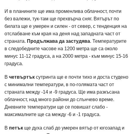
И в планините ще има променлива облачност, почти
без валежи, тук-там ще прехвърча сняг. Вятърът по
билата ще е умерен и силен - от север, с тенденция на
отслабване към края на деня над западната част от
страната.
Продължава да застудява
. Температурите
в следобедните часове на 1200 метра ще са около
минус 11-12 градуса, а на 2000 метра - към минус 15-16
градуса.
В
четвъртък
сутринта ще е почти тихо и доста студено
с минимални температури, в по-голямата част от
страната между -14 и -9 градуса. Ще има разкъсана
облачност, над много райони до слънчево време.
Дневните температури ще се повишат слабо -
максималните ще са между -6 и -1 градуса.
В
петък
ще духа слаб до умерен вятър от югозапад и