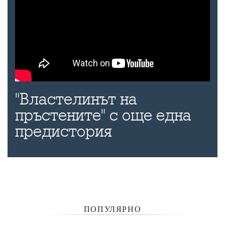
"Властелинът на
пръстените" с още една
предистория
ПОПУЛЯРНО