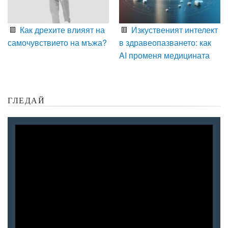
Как дрехите влияят на
Изкуственият интелект
самочувствието на мъжа?
в здравеопазването: как
AI променя медицината
ГЛЕДАЙ