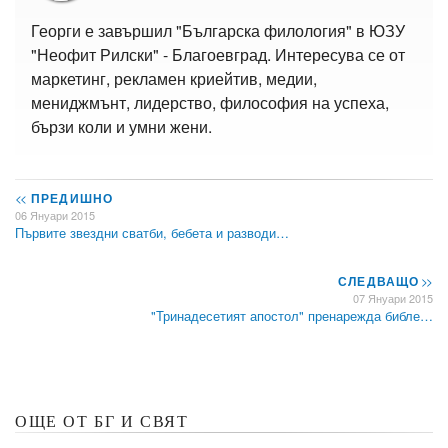
Георги е завършил "Българска филология" в ЮЗУ
"Неофит Рилски" - Благоевград. Интересува се от
маркетинг, рекламен криейтив, медии,
мениджмънт, лидерство, философия на успеха,
бързи коли и умни жени.
<<
ПРЕДИШНО
06 Януари 2015
Първите звездни сватби, бебета и разводи…
СЛЕДВАЩО
>>
07 Януари 2015
"Тринадесетият апостол" пренарежда библе…
ОЩЕ ОТ БГ И СВЯТ