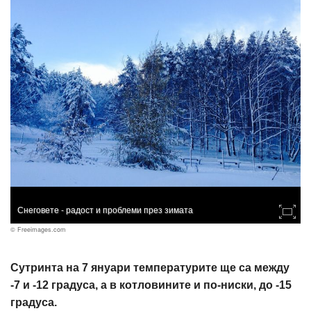
Снеговете - радост и проблеми през зимата
© Freeimages.com
Сутринта на 7 януари температурите ще са между
-7 и -12 градуса, а в котловините и по-ниски, до -15
градуса.