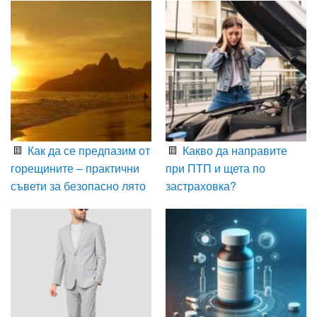
Как да се предпазим от
Какво да направите
горещините – практични
при ПТП и щета по
съвети за безопасно лято
застраховка?