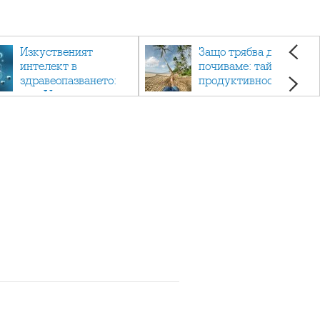
Изкуственият
Защо трябва да си
интелект в
почиваме: тайната на
здравеопазването:
продуктивността,
как AI променя
здравето и добрия
медицината
живот.