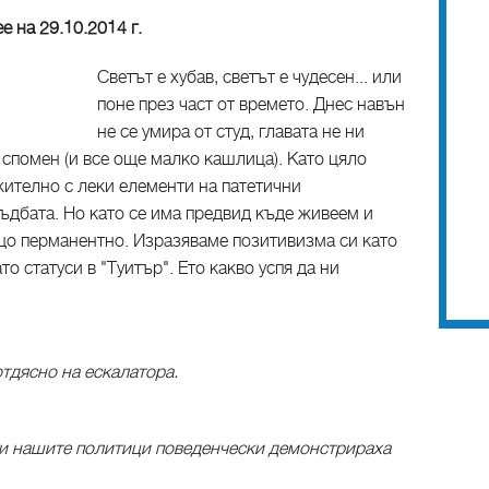
е на 29.10.2014 г.
Светът е хубав, светът е чудесен... или
поне през част от времето. Днес навън
не се умира от студ, главата не ни
 спомен (и все още малко кашлица). Като цяло
ително с леки елементи на патетични
ъдбата. Но като се има предвид къде живеем и
ещо перманентно. Изразяваме позитивизма си като
то статуси в "Туитър". Ето какво успя да ни
тдясно на ескалатора.
 и нашите политици поведенчески демонстрираха