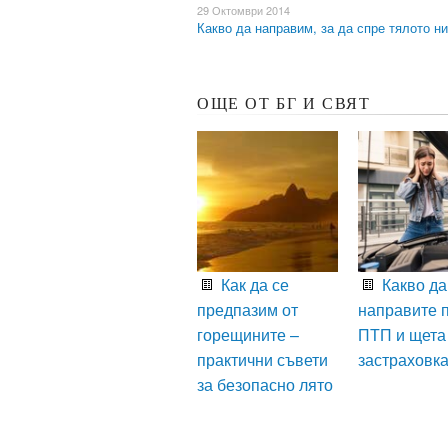
29 Октомври 2014
Какво да направим, за да спре тялото н
ОЩЕ ОТ БГ И СВЯТ
Как да се
Какво да
предпазим от
направите 
горещините –
ПТП и щета
практични съвети
застраховк
за безопасно лято