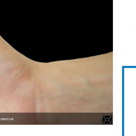
итивизъм