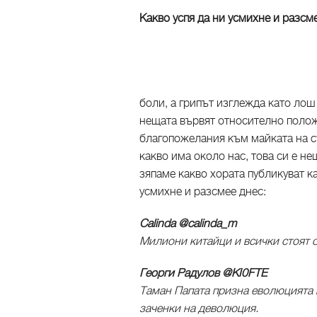
Какво успя да ни усмихне и разсме
боли, а грипът изглежда като лош
нещата вървят относително полож
благопожелания към майката на с
какво има около нас, това си е н
зяпаме какво хората публикуват ка
усмихне и разсмее днес:
Calinda ‏@calinda_m
Милиони китайци и всички стоят о
Георги Радулов ‏@KI0FTE
Таман Папата призна еволюцията
заченки на деволюция.