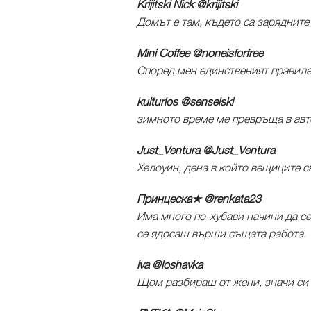
Krijitski Nick ‏@krijitski
Домът е там, където са зарядните
Mini Coffee ‏@noneisforfree
Според мен единственият правилен
kulturlos ‏@senseiski
зимното време ме превръща в ав
Just_Ventura ‏@Just_Ventura
Хелоуин, дена в който вещиците св
Принцеска★ ‏@renkata23
Има много по-хубави начини да се
се ядосаш върши същата работа.
iva ‏@loshavka
Щом разбираш от жени, значи си 