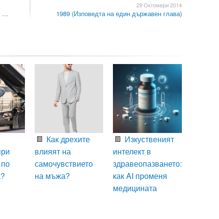
29 Октомври 2014
и …
1989 (Изповедта на един държавен глава)
Как дрехите
Изкуственият
при
влияят на
интелект в
 по
самочувствието
здравеопазването:
а?
на мъжа?
как AI променя
медицината