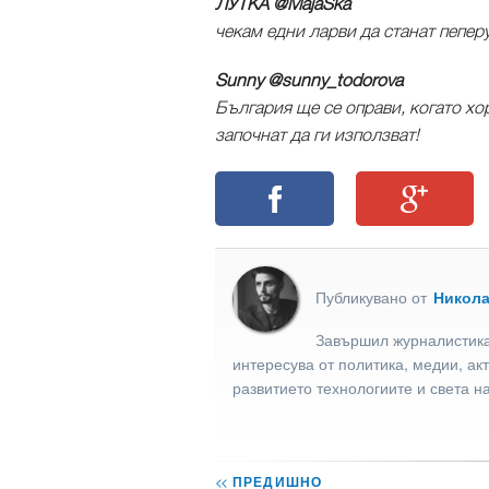
ЛУТКА ‏@MajaSka
чекам едни ларви да станат пеперу
Sunny ‏@sunny_todorova
България ще се оправи, когато хо
започнат да ги използват!
Публикувано от
Никол
Завършил журналистика
интересува от политика, медии, ак
развитието технологиите и света н
<<
ПРЕДИШНО