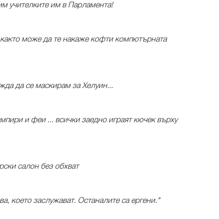
тим учителките им в Парламента!
, както може да те накаже кофти компютърната
жда да се маскирам за Хелуин...
ампири и феи ... всички заедно играят кючек върху
рски салон без обхват
а, което заслужават. Останалите са ергени."