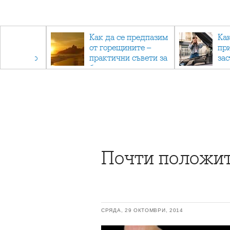
рез
Как да се предпазим
Ка
 - с
от горещините –
пр
ри отново
практични съвети за
за
та
безопасно лято
Почти положи
СРЯДА, 29 ОКТОМВРИ, 2014