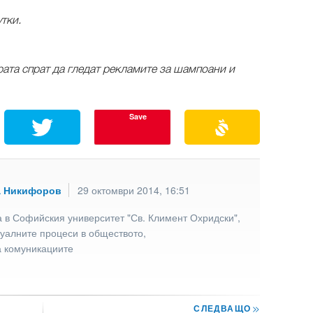
тки.
рата спрат да гледат рекламите за шампоани и
Save
а Никифоров
29 октомври 2014, 16:51
 в Софийския университет "Св. Климент Охридски",
туалните процеси в обществото,
а комуникациите
СЛЕДВАЩО
>>