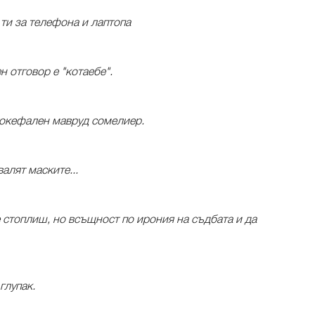
 ти за телефона и лаптопа
 отговор е "котаебе".
токефален мавруд сомелиер.
алят маските...
 стоплиш, но всъщност по ирония на съдбата и да
глупак.