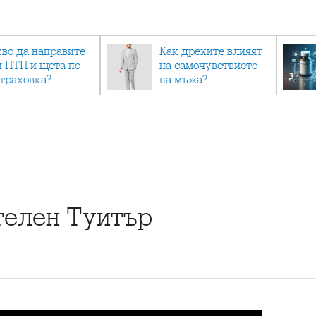
кво да направите
Как дрехите влияят
и ПТП и щета по
на самочувствието
страховка?
на мъжа?
телен Туитър