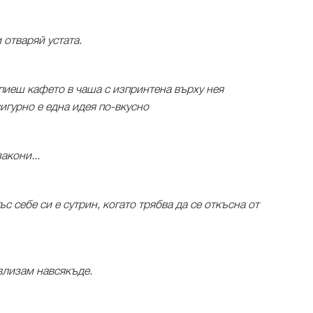
 отваряй устата.
и пиеш кафето в чаша с изпринтена върху нея
игурно е една идея по-вкусно
акони...
с себе си е сутрин, когато трябва да се откъсна от
влизам навсякъде.