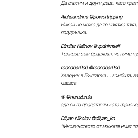
Да спасим и други деца, като пра
Aleksandrina ‏@powertripping
Никой не може да те накаже така
поддръжка.
Dimitar Kalinov ‏@vpdhimself
Толкова съм брадясал, че няма ну
roccobar0c0 ‏@roccobar0c0
Хелоуин в България ... зомбита, в
масата
❀ ‏@nerazbrala
ада си го представям като фризьо
Dilyan Nikolov ‏@dilyan_kn
"Мнозинството от мъжете имат тов