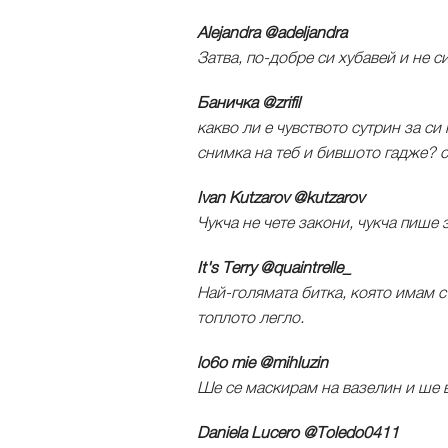
Alejandra ‏@adeljandra
Затва, по-добре си хубавей и не си
Баничка ‏@zrifil
какво ли е чувството сутрин за с
снимка на теб и бившото гадже? с
Ivan Kutzarov ‏@kutzarov
Чукча не чете закони, чукча пише з
It's Terry ‏@quaintrelle_
Най-голямата битка, която имам съ
топлото легло.
lo6o mie ‏@mihluzin
Ше се маскирам на вазелин и ше 
Daniela Lucero ‏@Toledo0411