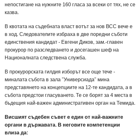
непостигане на нужните 160 гласа за всеки от тях, не се
казва.
В квотата на съдебната власт вотът за нов ВСС вече е
в ход. Следователите избраха в две поредни съботи
единствения кандидат - Евгени Диков, зам.-главен
прокурор по разследването и досегашен шеф на
Националната следствена служба.
В прокурорската гилдия изборът все още тече -
миналата събота в зала "Универсиада" мина
представянето на концепциите на 12-те кандидата, а в
събота предстои гласуването. Те се борят за 4 места в
бъдещия най-важен административен орган на Темида.
Висшият съдебен съвет е един от най-важните
органи в държавата. В неговите компетенции
влиза да: