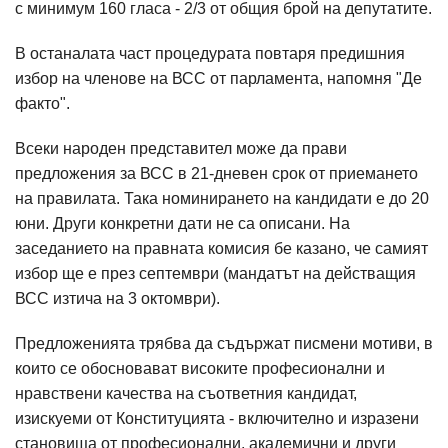
с минимум 160 гласа - 2/3 от общия брой на депутатите.
В останалата част процедурата повтаря предишния
избор на членове на ВСС от парламента, напомня "Де
факто".
Всеки народен представител може да прави
предложения за ВСС в 21-дневен срок от приемането
на правилата. Така номинирането на кандидати е до 20
юни. Други конкретни дати не са описани. На
заседанието на правната комисия бе казано, че самият
избор ще е през септември (мандатът на действащия
ВСС изтича на 3 октомври).
Предложенията трябва да съдържат писмени мотиви, в
които се обосновават високите професионални и
нравствени качества на съответния кандидат,
изискуеми от Конституцията - включително и изразени
становища от професионални, академични и други