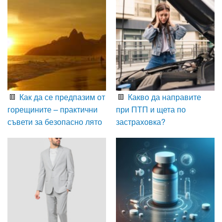
Как да се предпазим от
Какво да направите
горещините – практични
при ПТП и щета по
съвети за безопасно лято
застраховка?