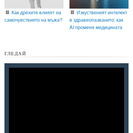
Как дрехите влияят на
Изкуственият интелект
самочувствието на мъжа?
в здравеопазването: как
AI променя медицината
ГЛЕДАЙ