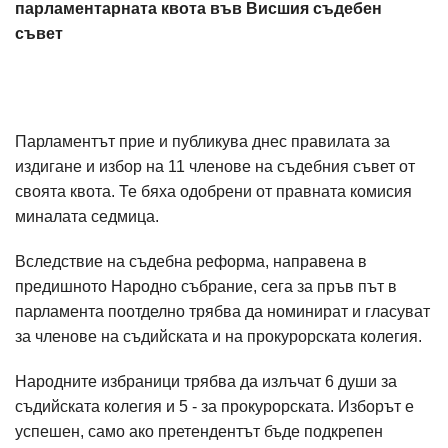
парламентарната квота във Висшия съдебен
съвет
Парламентът прие и публикува днес правилата за
издигане и избор на 11 членове на съдебния съвет от
своята квота. Те бяха одобрени от правната комисия
миналата седмица.
Вследствие на съдебна реформа, направена в
предишното Народно събрание, сега за пръв път в
парламента поотделно трябва да номинират и гласуват
за членове на съдийската и на прокурорската колегия.
Народните избраници трябва да излъчат 6 души за
съдийската колегия и 5 - за прокурорската. Изборът е
успешен, само ако претендентът бъде подкрепен