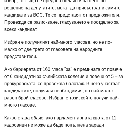
избор, то също се предава онлайн и на него, по
решение на депутатите, могат да присъстват и самите
кандидати за ВСС. Те се представят от предложителя.
Провежда се разискване, гласуването е поотделно за
всеки кандидат.
Избран е получилият най-много гласове, но не по-
малко от две трети от гласовете на народните
представители.
Ако бариерата от 160 гласа "за" е премината от повече
от 6 кандидати за съдийската колегия и повече от 5 – за
прокурорската, се провежда балотаж. В него участват
кандидатите, получили необходимия, но най-малък
равен брой гласове. Избран е този, който получи най-
много гласове.
Какво става обаче, ако парламентарната квота от 11
кадровици не може да бъде попълнена заради