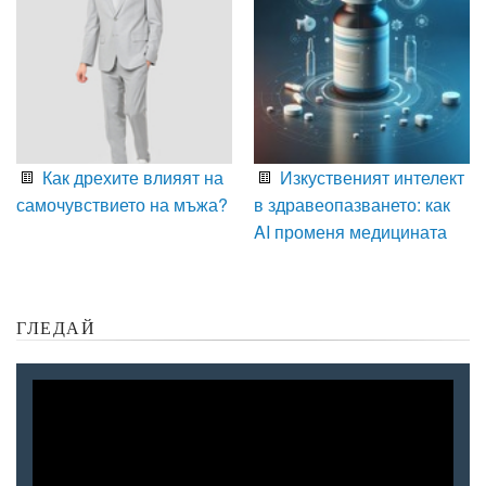
Как дрехите влияят на
Изкуственият интелект
самочувствието на мъжа?
в здравеопазването: как
AI променя медицината
ГЛЕДАЙ