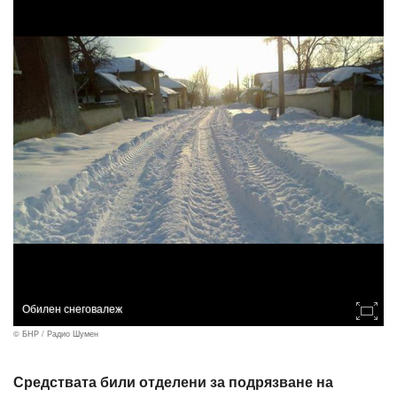
Обилен снеговалеж
© БНР / Радио Шумен
Средствата били отделени за подрязване на