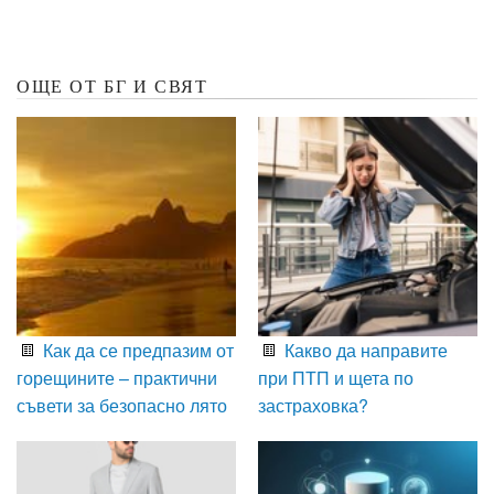
ОЩЕ ОТ БГ И СВЯТ
Как да се предпазим от
Какво да направите
горещините – практични
при ПТП и щета по
съвети за безопасно лято
застраховка?