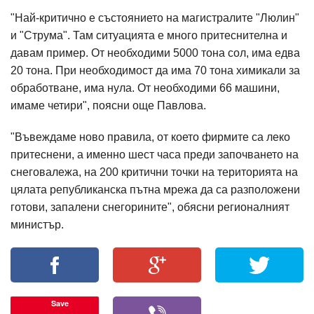
"Най-критично е състоянието на магистралите "Люлин"
и "Струма". Там ситуацията е много притеснителна и
давам пример. От необходими 5000 тона сол, има едва
20 тона. При необходимост да има 70 тона химикали за
обработване, има нула. От необходими 66 машини,
имаме четири", поясни още Павлова.
"Въвеждаме ново правила, от което фирмите са леко
притеснени, а именно шест часа преди започването на
снеговалежа, на 200 критични точки на територията на
цялата републиканска пътна мрежа да са разположени
готови, запалени снегорините", обясни регионалният
министър.
Save