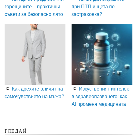
горещините – практични
при ПТП и щета по
съвети за безопасно лято
застраховка?
Как дрехите влияят на
Изкуственият интелект
самочувствието на мъжа?
в здравеопазването: как
AI променя медицината
ГЛЕДАЙ