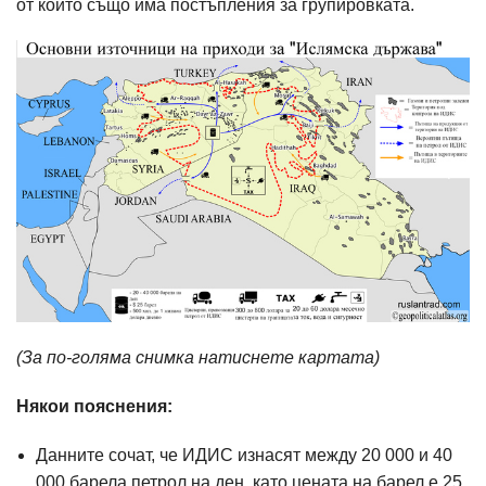
от които също има постъпления за групировката.
(За по-голяма снимка натиснете картата)
Някои пояснения:
Данните сочат, че ИДИС изнасят между 20 000 и 40
000 барела петрол на ден, като цената на барел е 25