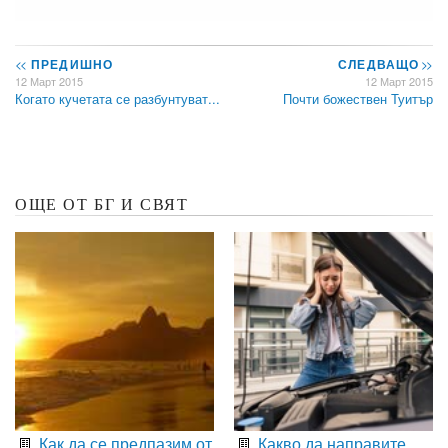
<<
ПРЕДИШНО
СЛЕДВАЩО
>>
12 Март 2015
12 Март 2015
Когато кучетата се разбунтуват...
Почти божествен Туитър
ОЩЕ ОТ БГ И СВЯТ
Как да се предпазим от
Какво да направите