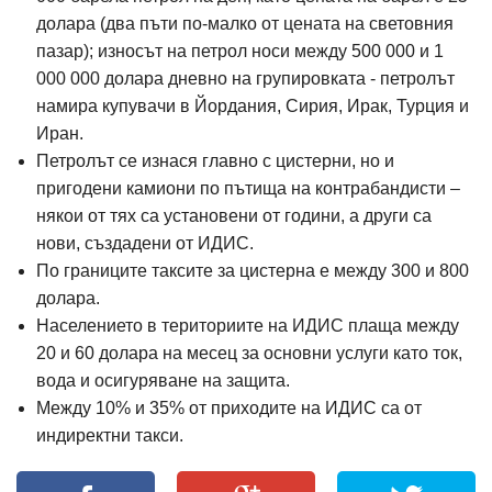
долара (два пъти по-малко от цената на световния
пазар); износът на петрол носи между 500 000 и 1
000 000 долара дневно на групировката - петролът
намира купувачи в Йордания, Сирия, Ирак, Турция и
Иран.
Петролът се изнася главно с цистерни, но и
пригодени камиони по пътища на контрабандисти –
някои от тях са установени от години, а други са
нови, създадени от ИДИС.
По границите таксите за цистерна е между 300 и 800
долара.
Населението в териториите на ИДИС плаща между
20 и 60 долара на месец за основни услуги като ток,
вода и осигуряване на защита.
Между 10% и 35% от приходите на ИДИС са от
индиректни такси.