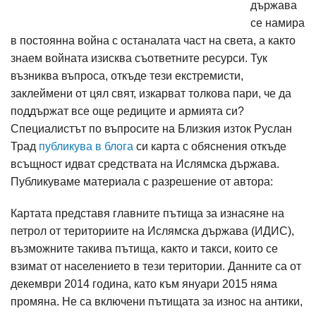
държава
се намира
в постоянна война с останалата част на света, а както
знаем войната изисква съответните ресурси. Тук
възниква въпроса, откъде тези екстремисти,
заклеймени от цял свят, изкарват толкова пари, че да
поддържат все още редиците и армията си?
Специалистът по въпросите на Близкия изток Руслан
Трад
публикува в блога
си карта с обяснения откъде
всъщност идват средствата на Ислямска държава.
Публикуваме материала с разрешение от автора:
Картата представя главните пътища за изнасяне на
петрол от териториите на Ислямска държава (ИДИС),
възможните такива пътища, както и такси, които се
взимат от населението в тези територии. Данните са от
декември 2014 година, като към януари 2015 няма
промяна. Не са включени пътищата за износ на антики,