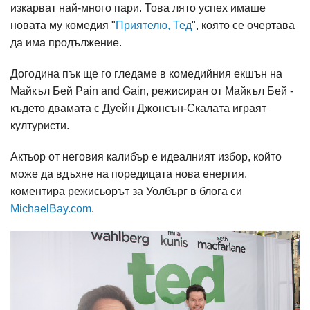
изкарват най-много пари. Това лято успех имаше
новата му комедия "
Приятелю, Тед
", която се очертава
да има продължение.
Догодина пък ще го гледаме в комедийния екшън на
Майкъл Бей Pain and Gain, режисиран от Майкъл Бей -
където двамата с Дуейн Джонсън-Скалата играят
културисти.
Актьор от неговия калибър е идеалният избор, който
може да вдъхне на поредицата нова енергия,
коментира режисьорът за Уолбърг в блога си
MichaelBay.com
.