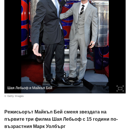
Шая Лебьоф и Майкъл Бей
© Getty Images
Режисьорът Майкъл Бей сменя звездата на
първите три филма Шая Лебьоф с 15 години по-
възрастния Марк Уолбърг