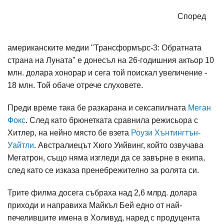
Според
американските медии "Трансформърс-3: Обратната
страна на Луната" е донесъл на 26-годишния актьор 10
млн. долара хонорар и сега той поискал увеличение -
18 млн. Той обаче отрече слуховете.
Преди време така бе разкарана и сексапилната
Меган
Фокс
. След като брюнетката сравнила режисьора с
Хитлер, на нейно място бе взета
Роузи Хънтингтън-
Уайтли
. Австралиецът Хюго Уийвинг, който озвучава
Мегатрон, също няма изгледи да се завърне в екипа,
след като се изказа пренебрежително за ролята си.
Трите филма досега събраха над 2,6 млрд. долара
приходи и направиха Майкъл Бей едно от най-
печелившите имена в Холивуд, наред с продуцента