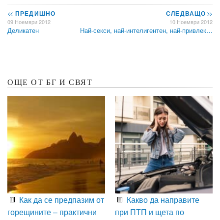
<<
ПРЕДИШНО
СЛЕДВАЩО
>>
09 Ноември 2012
10 Ноември 2012
Деликатен
Най-секси, най-интелигентен, най-привлек…
ОЩЕ ОТ БГ И СВЯТ
Как да се предпазим от
Какво да направите
горещините – практични
при ПТП и щета по