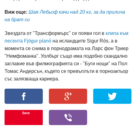
Виж още:
Шая Лебьоф качи над 20 кг, за да прилича
на брат си
Звездата от "Трансформърс" се появи гол в
клипа към
песента Fjögur píanó
на исландците Sigur Rós, а в
момента се снима в порнодрамата на Ларс фон Триер
"Нимфоманка". Уолбърг също има подобно скандално
заглавие във филмографията си - "Буги нощи" на Пол
Томас Андерсън, където се превъплъти в порноактьор
със залязваща кариера.
Save