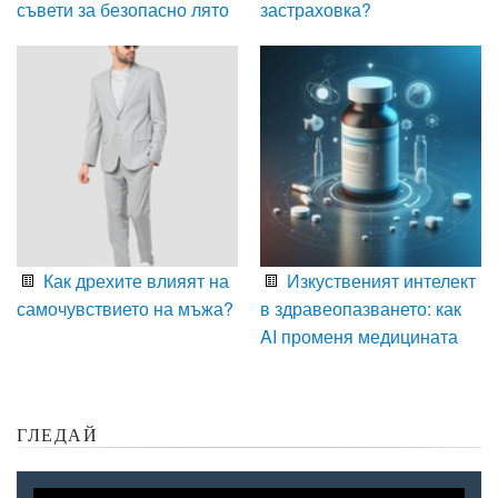
съвети за безопасно лято
застраховка?
Как дрехите влияят на
Изкуственият интелект
самочувствието на мъжа?
в здравеопазването: как
AI променя медицината
ГЛЕДАЙ