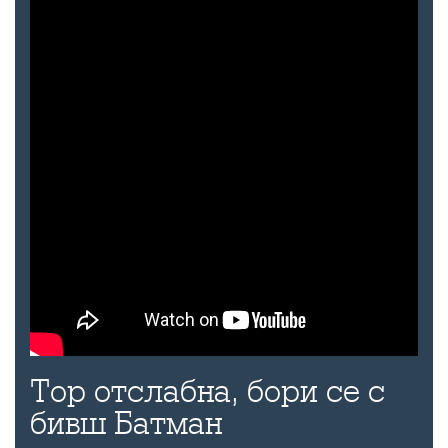
Тор отслабна, бори се с
бивш Батман