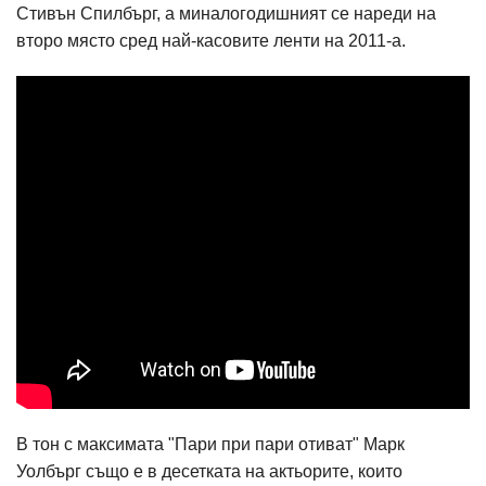
Стивън Спилбърг, а миналогодишният се нареди на
второ място сред най-касовите ленти на 2011-а.
В тон с максимата "Пари при пари отиват" Марк
Уолбърг също е в десетката на актьорите, които