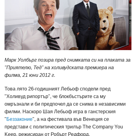
Марк Уолбърг позира пред снимката си на плаката за
"Приятелю, Тед" на холивудската премиера на
филма, 21 юни 2012 г.
Това лято 26-годишният Лебьоф сподели пред
"Холивуд рипортър", че блокбъстърите са му
омръзнали и би предпочел да се снима в независими
филми. Наскоро Шая Лебьоф игра в ганстерския
"
Беззаконие
", а на фестивала във Венеция се
представи с политическия трилър The Company You
Keep, режисиран от Робърт Редфорд.