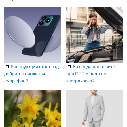
Кои функции стоят зад
Какво да направите
добрите снимки със
при ПТП и щета по
смартфон?
застраховка?