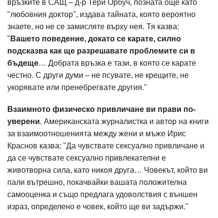
връзките в САЩ – д-р Тери Орбуч, позната още като
"любовния доктор", издава тайната, която вероятно
знаете, но не се замисляте върху нея. Тя казва:
"
Вашето поведение, докато се карате, силно
подсказва как ще разрешавате проблемите си в
бъдеще
… Добрата връзка е тази, в която се карате
честно. С други думи – не псувате, не крещите, не
укорявате или пренебрегвате другия."
Взаимното физическо привличане ви прави по-
уверени
. Американската журналистка и автор на книги
за взаимоотношенията между жени и мъже Ирис
Краснов казва: "Да чувствате сексуално привличане и
да се чувствате сексуално привлекателни е
животворна сила, като никоя друга… Човекът, който ви
пали вътрешно, покачвайки вашата положителна
самооценка и също предлага удоволствия с външен
израз, определено е човек, който ще ви задържи."