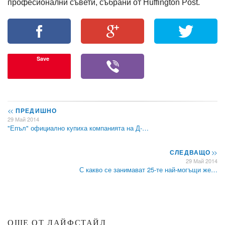
професионални съвети, събрани от Huffington Post.
Save
<<
ПРЕДИШНО
29 Май 2014
"Епъл" официално купиха компанията на Д-…
СЛЕДВАЩО
>>
29 Май 2014
С какво се занимават 25-те най-могъщи же…
ОЩЕ ОТ ЛАЙФСТАЙЛ