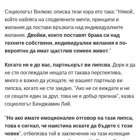
Социологът Вилкокс описва тези хора ето така: "Някой,
който набляга на споделените мечти, принципи и
желания да постави връзката над индивидуалните
желания.
Двойки, които поставят брака си над
техните собствени, индивидуални желания е по-
вероятно да имат щастлив семеен живот
."
Когато не е до вас, партньорът ви липсва
. Дори и да
не сте поглеждали нещата от такава перспектива,
много е важно да усещате, че вашият партньор ви
липсва, когато не сте заедно. "Ако не се виждате и не
се сещате един за друг, това не е добър признак", казва
социологът Бенджамин Лий.
"
Но ако имате емоционален отговор на тази липса,
това е сигнал, че наистина искате да бъдете с този
човек
", отбелязва той в заключение на тази колекция