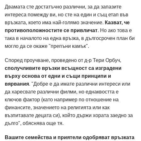
Двамата сте достатъчно различни, за да запазите
интереса помежду ви, но сте на един и същ етап във
връзката, което има най-голямо значение.
Казват, че
противоположностите се привличат
. Но ако това е
така в началото на една връзка, в дългосрочен план би
могло да се окаже "препъни камък".
Според проучване, проведено от д-р Тери Орбуч,
сполучливите връзки всъщност са изградени
върху основа от едни и същи принципи и
вярвания
. "Добре е да имате различни интереси или
да харесвате различни филми, но еднаквостта е
ключов фактор (като например по отношение на
финансите, значението на религията или как
възпитавате децата си), който държи хората заедно за
дълго", обяснява още тя.
Вашите семейства и приятели одобряват връзката