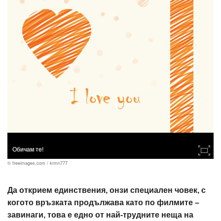
Обичам те!
© freeimages.com / krmn777
Да открием единствения, онзи специален човек, с
когото връзката продължава като по филмите –
завинаги, това е едно от най-трудните неща на