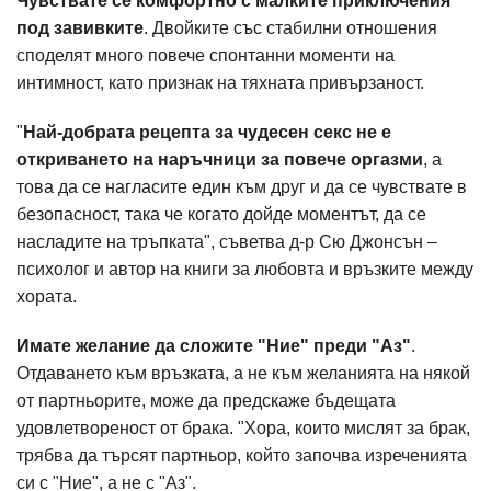
Чувствате се комфортно с малките приключения
под завивките
. Двойките със стабилни отношения
споделят много повече спонтанни моменти на
интимност, като признак на тяхната привързаност.
"
Най-добрата рецепта за чудесен секс не е
откриването на наръчници за повече оргазми
, а
това да се нагласите един към друг и да се чувствате в
безопасност, така че когато дойде моментът, да се
насладите на тръпката", съветва д-р Сю Джонсън –
психолог и автор на книги за любовта и връзките между
хората.
Имате желание да сложите "Ние" преди "Аз"
.
Отдаването към връзката, а не към желанията на някой
от партньорите, може да предскаже бъдещата
удовлетвореност от брака. "Хора, които мислят за брак,
трябва да търсят партньор, който започва изреченията
си с "Ние", а не с "Аз".