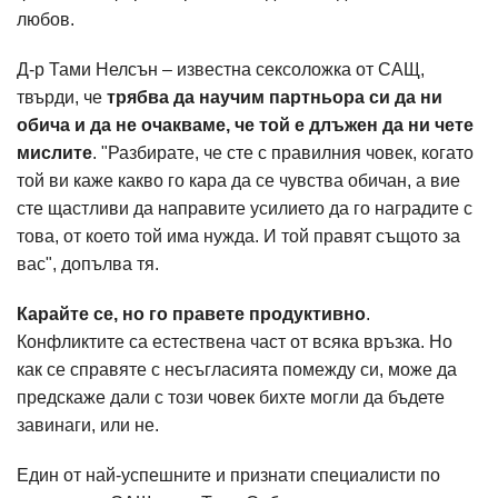
любов.
Д-р Тами Нелсън – известна сексоложка от САЩ,
твърди, че
трябва да научим партньора си да ни
обича и да не очакваме, че той е длъжен да ни чете
мислите
. "Разбирате, че сте с правилния човек, когато
той ви каже какво го кара да се чувства обичан, а вие
сте щастливи да направите усилието да го наградите с
това, от което той има нужда. И той правят същото за
вас", допълва тя.
Карайте се, но го правете продуктивно
.
Конфликтите са естествена част от всяка връзка. Но
как се справяте с несъгласията помежду си, може да
предскаже дали с този човек бихте могли да бъдете
завинаги, или не.
Един от най-успешните и признати специалисти по