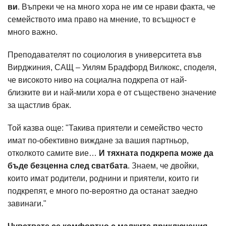
ви
. Въпреки че на много хора не им се нрави факта, че
семейството има право на мнение, то всъщност е
много важно.
Преподавателят по социология в университета във
Вирджиния, САЩ – Уилям Брадфорд Вилкокс, споделя,
че високото ниво на социална подкрепа от най-
близките ви и най-мили хора е от съществено значение
за щастлив брак.
Той казва още: "Такива приятели и семейство често
имат по-обективно виждане за вашия партньор,
отколкото самите вие…
И тяхната подкрепа може да
бъде безценна след сватбата
. Знаем, че двойки,
които имат родители, роднини и приятели, които ги
подкрепят, е много по-вероятно да останат заедно
завинаги."