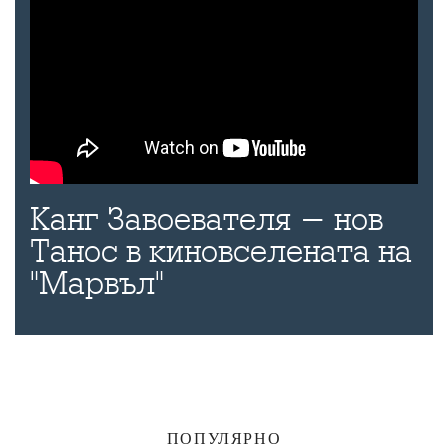
Канг Завоевателя - нов
Танос в киновселената на
"Марвъл"
ПОПУЛЯРНО