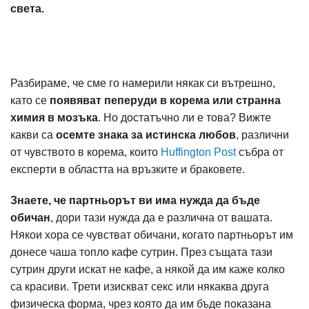
света.
Разбираме, че сме го намерили някак си вътрешно,
като се
появяват пеперуди в корема или странна
химия в мозъка
. Но достатъчно ли е това? Вижте
какви са
осемте знака за истинска любов
, различни
от чувството в корема, които
Huffington Post
събра от
експерти в областта на връзките и браковете.
Знаете, че партньорът ви има нужда да бъде
обичан
, дори тази нужда да е различна от вашата.
Някои хора се чувстват обичани, когато партньорът им
донесе чаша топло кафе сутрин. През същата тази
сутрин други искат не кафе, а някой да им каже колко
са красиви. Трети изискват секс или някаква друга
физическа форма, чрез която да им бъде показана