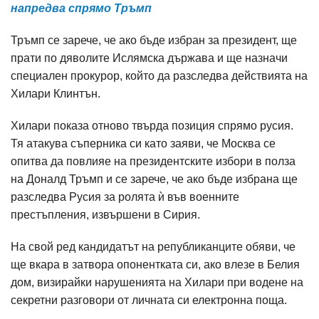
напредва спрямо Тръмп
Тръмп се зарече, че ако бъде избран за президент, ще
прати по дяволите Ислямска държава и ще назначи
специален прокурор, който да разследва действията на
Хилари Клинтън.
Хилари показа отново твърда позиция спрямо русия.
Тя атакува съперника си като заяви, че Москва се
опитва да повлияе на президентските избори в полза
на Доналд Тръмп и се зарече, че ако бъде избрана ще
разследва Русия за ролята ѝ във военните
престъпления, извършени в Сирия.
На свой ред кандидатът на републиканците обяви, че
ще вкара в затвора опонентката си, ако влезе в Белия
дом, визирайки нарушенията на Хилари при водене на
секретни разговори от личната си електронна поща.