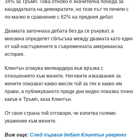
34% за Тръмп. Това отново е значителна победа за
кандидатката на демократите, но този път тя печели с
по-малко в сравнение с 62% на предния дебат.
Двамата започнаха дебата без да се ръкуват, а
мнозина определят сблъсъка между двамата като един
от най-настървените в съвременната американска
история.
Клинтън атакува милиардера във връзка с
отношението към жените. Неговите изказвания за
жените показват какво мисли той за тях и какво им
прави, а публикуваното преди дни видео показва точно
какъв е Тръмп, каза Клинтън.
От своя страна той отговори, че изпитва голямо
уважение към жените.
Виж още:
След първия дебат Клинтън уверено