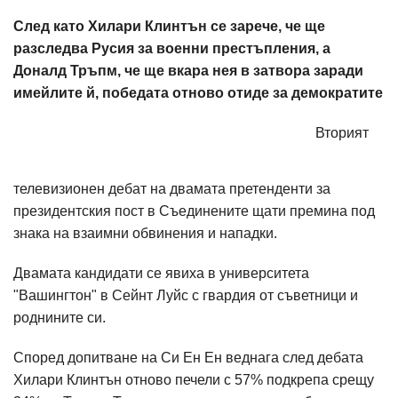
След като Хилари Клинтън се зарече, че ще
разследва Русия за военни престъпления, а
Доналд Тръпм, че ще вкара нея в затвора заради
имейлите й, победата отново отиде за демократите
Вторият
телевизионен дебат на двамата претенденти за
президентския пост в Съединените щати премина под
знака на взаимни обвинения и нападки.
Двамата кандидати се явиха в университета
"Вашингтон" в Сейнт Луйс с гвардия от съветници и
роднините си.
Според допитване на Си Ен Ен веднага след дебата
Хилари Клинтън отново печели с 57% подкрепа срещу