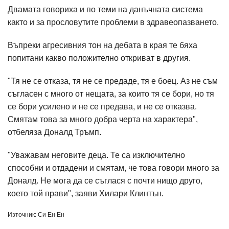
Двамата говориха и по теми на данъчната система
както и за прословутите проблеми в здравеопазването.
Въпреки агресивния тон на дебата в края те бяха
попитани какво положително откриват в другия.
"Тя не се отказа, тя не се предаде, тя е боец. Аз не съм
съгласен с много от нещата, за които тя се бори, но тя
се бори усилено и не се предава, и не се отказва.
Смятам това за много добра черта на характера",
отбеляза Доналд Тръмп.
"Уважавам неговите деца. Те са изключително
способни и отдадени и смятам, че това говори много за
Доналд. Не мога да се съглася с почти нищо друго,
което той прави", заяви Хилари Клинтън.
Източник: Си Ен Ен