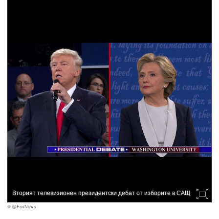
Вторият телевизионен президентски дебат от изборите в САЩ
© @FoxNews