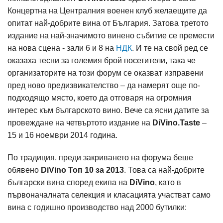
Концертна на Централния военен клуб желаещите да
опитат най-добрите вина от България. Затова третото
издание на най-значимото винено събитие се премести
на нова сцена - зали 6 и 8 на
НДК
. И те на свой ред се
оказаха тесни за големия брой посетители, така че
организаторите на този форум сe оказват изправени
пред ново предизвикателство – да намерят още по-
подходящо място, което да отговаря на огромния
интерес към българското вино. Вече са ясни датите за
провеждане на четвъртото издание на
DiVino.Taste
–
15 и 16 ноември 2014 година.
По традиция, преди закриването на форума беше
обявено
DiVino Топ 10 за 2013
. Това са най-добрите
български вина според екипа на
DiVino
, като в
първоначалната селекция и класацията участват само
вина с годишно производство над 2000 бутилки: