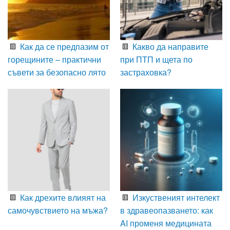
Как да се предпазим от
Какво да направите
горещините – практични
при ПТП и щета по
съвети за безопасно лято
застраховка?
Как дрехите влияят на
Изкуственият интелект
самочувствието на мъжа?
в здравеопазването: как
AI променя медицината