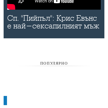
Сп. "Пийпъл": Крис Евънс
е най-сексапилният мъж
ПОПУЛЯРНО