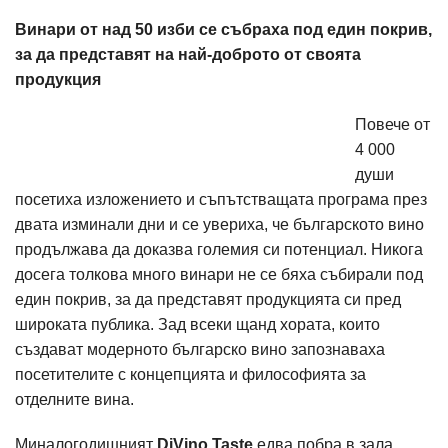
Винари от над 50 изби се събраха под един покрив,
за да представят на най-доброто от своята
продукция
Повече от
4 000
души
посетиха изложението и съпътстващата програма през
двата изминали дни и се увериха, че българското вино
продължава да доказва големия си потенциал. Никога
досега толкова много винари не се бяха събирали под
един покрив, за да представят продукцията си пред
широката публика. Зад всеки щанд хората, които
създават модерното българско вино запознаваха
посетителите с концепцията и философията за
отделните вина.
Миналогодишният
DiVino.Taste
едва побра в зала