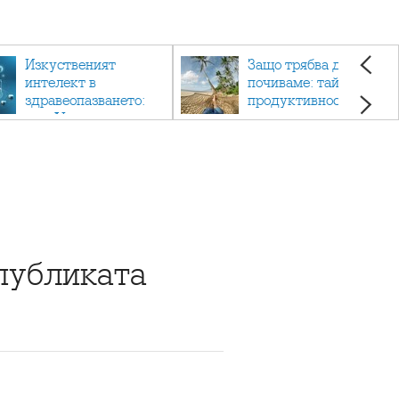
Изкуственият
Защо трябва да си
интелект в
почиваме: тайната на
здравеопазването:
продуктивността,
как AI променя
здравето и добрия
медицината
живот.
публиката