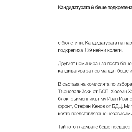
Кандидатурата ѝ беше подкрепена
с бюлетини. Кандидатурата на нар
подкрепиха 129 нейни колеги.
Другият номиниран за поста беше
кандидатура за нов мандат беше 
В състава на комисията по избора
Търновалийски от БСП, Хюсеин Х
блок, съименникът му Иван Ивано
фронт, Стефан Кенов от БДЦ, Миг
която представляваше независими
Тайното гласуване беше предшест