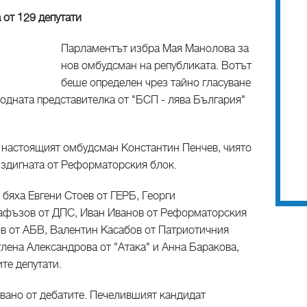
 от 129 депутати
Парламентът избра Мая Манолова за
нов омбудсман на републиката. Вотът
беше определен чрез тайно гласуване
одната представителка от "БСП - лява България"
 настоящият омбудсман Константин Пенчев, чиято
издигната от Реформаторския блок.
 бяха Евгени Стоев от ГЕРБ, Георги
афъзов от ДПС, Иван Иванов от Реформаторския
в от АБВ, Валентин Касабов от Патриотичния
лена Александрова от "Атака" и Анна Баракова,
те депутати.
вано от дебатите. Печелившият кандидат