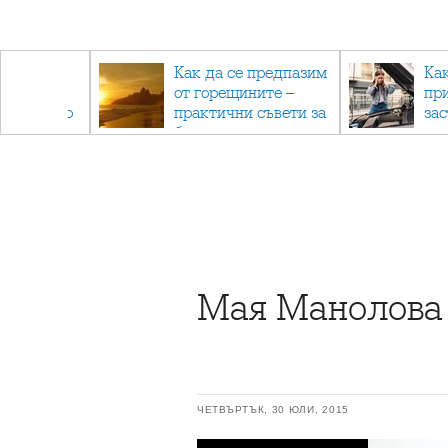
рез
Как да се предпазим
Ка
 - с
от горещините –
пр
ри отново
практични съвети за
за
та
безопасно лято
Мая Манолова 
ЧЕТВЪРТЪК, 30 ЮЛИ, 2015