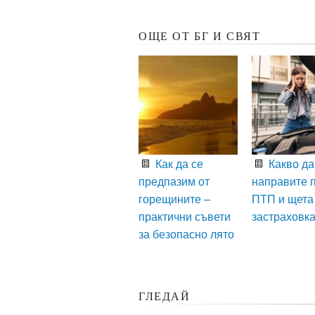
ОЩЕ ОТ БГ И СВЯТ
Как да се
Какво да
предпазим от
направите 
горещините –
ПТП и щета
практични съвети
застраховк
за безопасно лято
ГЛЕДАЙ