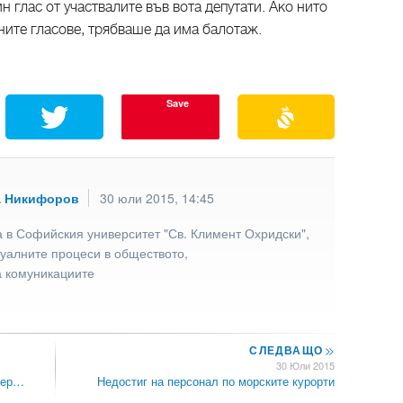
 глас от участвалите във вота депутати. Ако нито
ните гласове, трябваше да има балотаж.
Save
а Никифоров
30 юли 2015, 14:45
 в Софийския университет "Св. Климент Охридски",
туалните процеси в обществото,
а комуникациите
СЛЕДВАЩО
>>
30 Юли 2015
вер…
Недостиг на персонал по морските курорти