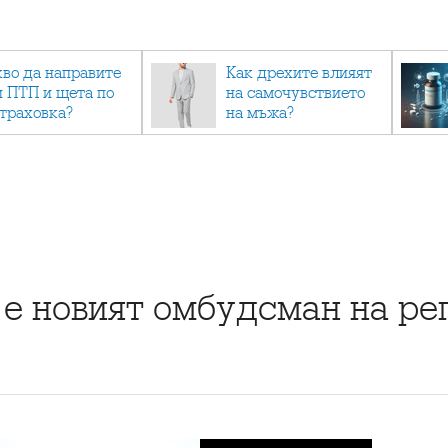
кво да направите
Как дрехите влияят
и ПТП и щета по
на самочувствието
страховка?
на мъжа?
е новият омбудсман на ре