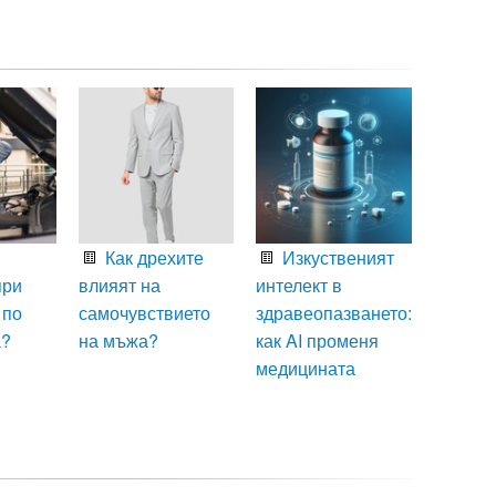
Как дрехите
Изкуственият
при
влияят на
интелект в
 по
самочувствието
здравеопазването:
а?
на мъжа?
как AI променя
медицината