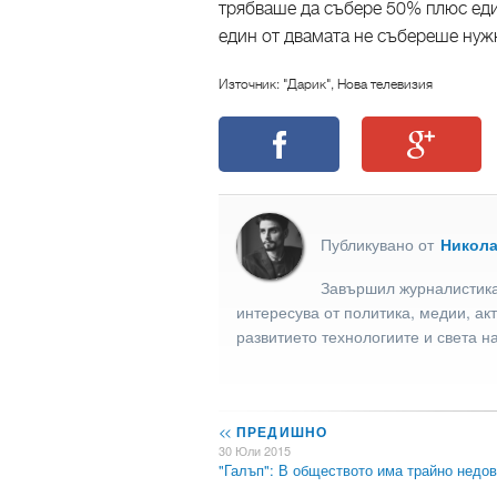
трябваше да събере 50% плюс един
един от двамата не събереше нуж
Източник: "Дарик", Нова телевизия
Публикувано от
Никол
Завършил журналистика
интересува от политика, медии, ак
развитието технологиите и света н
<<
ПРЕДИШНО
30 Юли 2015
"Галъп": В обществото има трайно недо