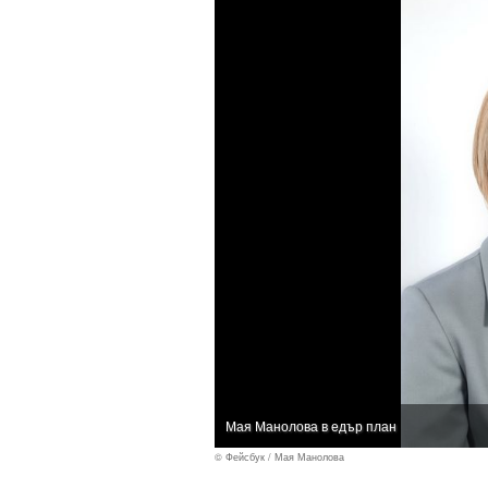
Мая Манолова в едър план
© Фейсбук / Мая Манолова