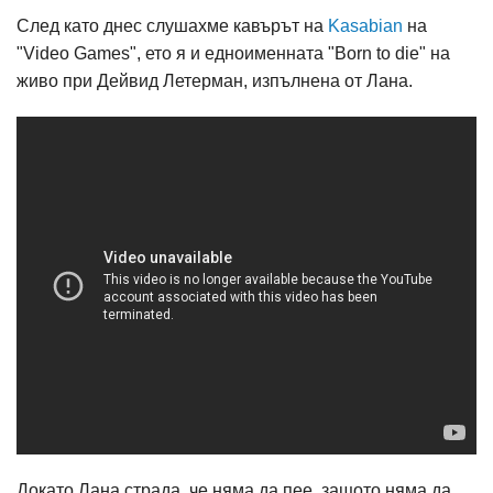
След като днес слушахме кавърът на
Kasabian
на
"Video Games", ето я и едноименната "Born to die" на
живо при Дейвид Летерман, изпълнена от Лана.
Докато Лана страда, че няма да пее, защото няма да