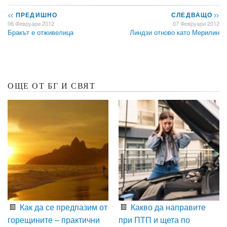
<<
ПРЕДИШНО
СЛЕДВАЩО
>>
06 Февруари 2012
07 Февруари 2012
Бракът е отживелица
Линдзи отново като Мерилин
ОЩЕ ОТ БГ И СВЯТ
Как да се предпазим от
Какво да направите
горещините – практични
при ПТП и щета по