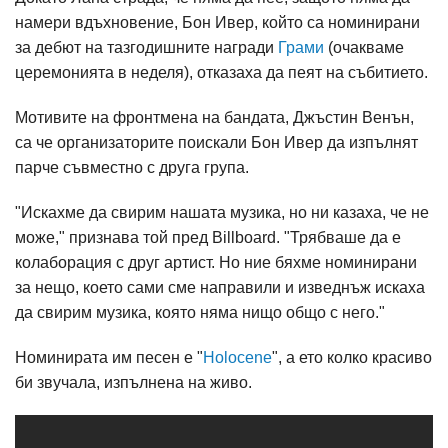
намери вдъхновение, Бон Ивер, който са номинирани
за дебют на тазгодишните награди
Грами
(очакваме
церемонията в неделя), отказаха да пеят на събитието.
Мотивите на фронтмена на бандата, Джъстин Венън,
са че организаторите поискали Бон Ивер да изпълнят
парче съвместно с друга група.
"Искахме да свирим нашата музика, но ни казаха, че не
може," признава той пред Billboard. "Трябваше да е
колаборация с друг артист. Но ние бяхме номинирани
за нещо, което сами сме направили и изведнъж искаха
да свирим музика, която няма нищо общо с него."
Номинирата им песен е "
Holocene
", a ето колко красиво
би звучала, изпълнена на живо.