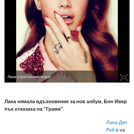
Лана в британския Vogue
Лана нямала вдъхновение за нов албум, Бон Ивер
пък отказаха на "Грами".
Лана Дел
Рей
е на