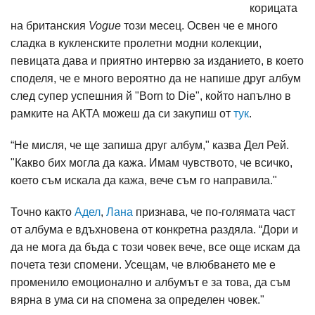
корицата
на британския
Vogue
този месец. Освен че е много
сладка в кукленските пролетни модни колекции,
певицата дава и приятно интервю за изданието, в което
споделя, че е много вероятно да не напише друг албум
след супер успешния й "Born to Die", който напълно в
рамките на АКТА можеш да си закупиш от
тук
.
“Не мисля, че ще запиша друг албум," казва Дел Рей.
"Какво бих могла да кажа. Имам чувството, че всичко,
което съм искала да кажа, вече съм го направила."
Точно както
Адел
,
Лана
признава, че по-голямата част
от албума е вдъхновена от конкретна раздяла. “Дори и
да не мога да бъда с този човек вече, все още искам да
почета тези спомени. Усещам, че влюбването ме е
променило емоционално и албумът е за това, да съм
вярна в ума си на спомена за определен човек."