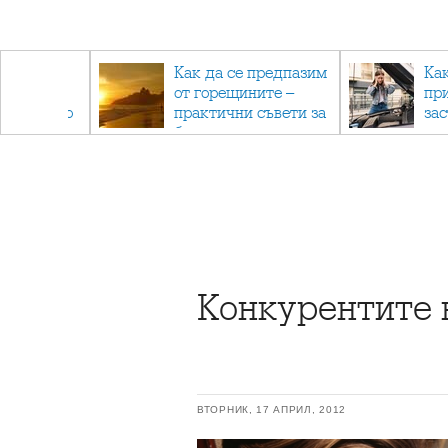
рез
Как да се предпазим
Ка
 - с
от горещините –
пр
ри отново
практични съвети за
за
та
безопасно лято
Конкурентите 
ВТОРНИК, 17 АПРИЛ, 2012