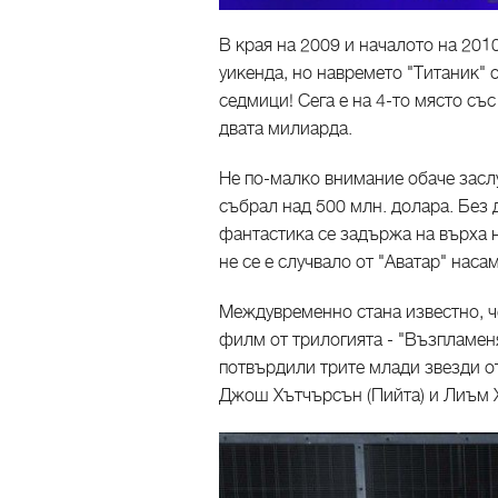
В края на 2009 и началото на 2010
уикенда, но навремето "Титаник" 
седмици! Сега е на 4-то място съ
двата милиарда.
Не по-малко внимание обаче засл
събрал над 500 млн. долара. Без
фантастика се задържа на върха н
не се е случвало от "Аватар" насам
Междувременно стана известно, ч
филм от трилогията - "Възпламеня
потвърдили трите млади звезди о
Джош Хътчърсън (Пийта) и Лиъм Х