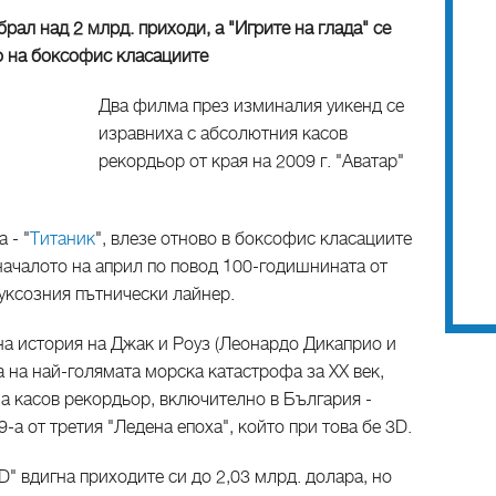
рал над 2 млрд. приходи, а "Игрите на глада" се
о на боксофис класациите
Два филма през изминалия уикенд се
изравниха с абсолютния касов
рекордьор от края на 2009 г. "Аватар"
 - "
Титаник
", влезе отново в боксофис класациите
в началото на април по повод 100-годишнината от
луксозния пътнически лайнер.
на история на Джак и Роуз (Леонардо Дикаприо и
а на най-голямата морска катастрофа за ХХ век,
на касов рекордьор, включително в България -
-а от третия "Ледена епоха", който при това бе 3D.
D" вдигна приходите си до 2,03 млрд. долара, но