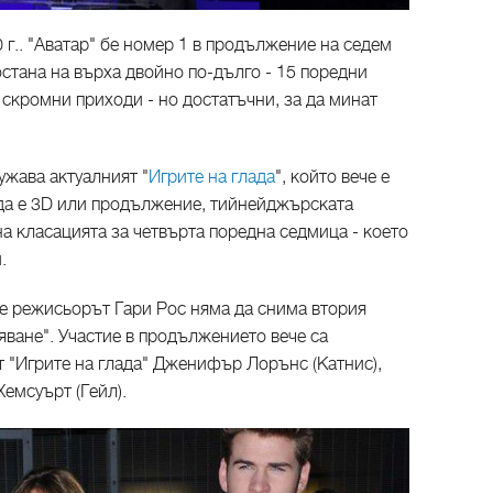
 г.. "Аватар" бе номер 1 в продължение на седем
остана на върха двойно по-дълго - 15 поредни
с скромни приходи - но достатъчни, за да минат
ужава актуалният "
Игрите на глада
", който вече е
 да е 3D или продължение, тийнейджърската
а класацията за четвърта поредна седмица - което
.
е режисьорът Гари Рос няма да снима втория
ване". Участие в продължението вече са
т "Игрите на глада" Дженифър Лорънс (Катнис),
емсуърт (Гейл).