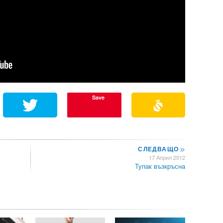
Save
СЛЕДВАЩО
>>
17 Април 2012
Тупак възкръсна