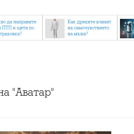
кво да направите
Как дрехите влияят
и ПТП и щета по
на самочувствието
страховка?
на мъжа?
на "Аватар"