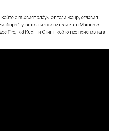
, който е първият албум от този жанр, оглавил
Билборд", участват изпълнители като Maroon 5,
ade Fire, Kid Kudi - и Стинг, който пее приспивната