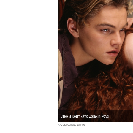
Лео и Кейт като Джак и Роуз
© Александра филмс