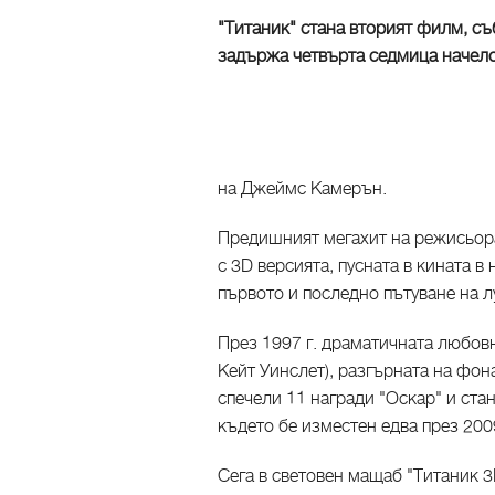
"Титаник" стана вторият филм, съб
задържа четвърта седмица начел
на Джеймс Камерън.
Предишният мегахит на режисьора
с 3D версията, пусната в кината 
първото и последно пътуване на 
През 1997 г. драматичната любов
Кейт Уинслет), разгърната на фон
спечели 11 награди "Оскар" и ста
където бе изместен едва през 2009
Сега в световен мащаб "Титаник 3