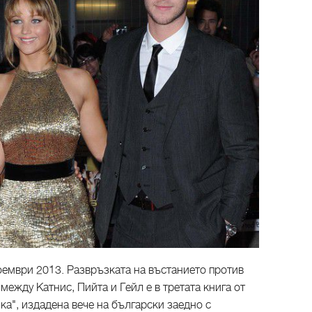
оември 2013. Развръзката на въстанието против
ежду Катнис, Пийта и Гейл е в третата книга от
а", издадена вече на български заедно с