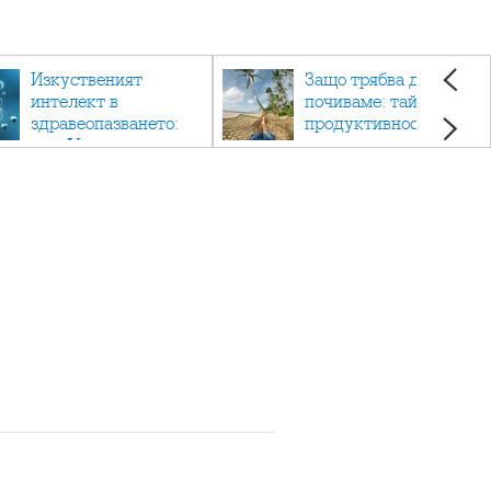
Изкуственият
Защо трябва да си
интелект в
почиваме: тайната на
здравеопазването:
продуктивността,
как AI променя
здравето и добрия
медицината
живот.