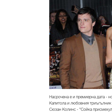
Насрочена е и премиерна дата - н
Капитола и любовния триъгълник м
Сюзан Колинс - "Сойка присмехулк