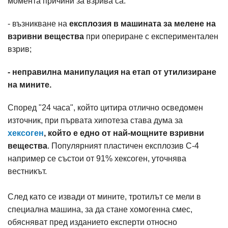
момента причини за взрива са:
- възникване на
експлозия в машината за мелене на
взривни вещества
при опериране с експериментален
взрив;
- неправилна манипулация на етап от утилизиране
на мините.
Според "24 часа", който цитира отлично осведомен
източник, при първата хипотеза става дума за
хексоген
, който е едно от най-мощните взривни
вещества
. Популярният пластичен експлозив С-4
например се състои от 91% хексоген, уточнява
вестникът.
След като се извади от мините, тротилът се мели в
специална машина, за да стане хомогенна смес,
обясняват пред изданието експерти относно