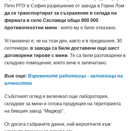
Пето РПУ в София разрешение от завода в Горни Лом
да се транспортират за съхранение в склада на
фирмата в село Сеславци общо 800 000
противопехотни мини
- което му е било отказано.
Установено е, че на този ден, както и в предишния, 30
септември,
в завода са били доставени още шест
договорени тирове с мини
. Те са били разтоварени в
складово помещение, което вече е запечатано.
Виж още:
Взривените работници - заложници на
алчността
Съботният оглед е включвал още лаборатория,
складове за мини и готова продукция на територията
на бившия завод "Миджур".
От досега събраните данни, най-вероятните към