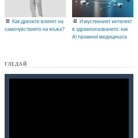
Как дрехите влияят на
Изкуственият интелект
самочувствието на мъжа?
в здравеопазването: как
AI променя медицината
ГЛЕДАЙ