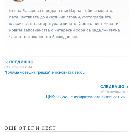
Елена Лазарова е родена във Варна - обича морето,
пътешествията до екзотични страни, фотографията,
класическата литература и киното. Социалният живот и
новите запознанства с интересни хора са задължителна
част от натовареното й ежедневие.
<<
ПРЕДИШНО
03 Октомври 2014
"Голяма човешка грешка" е основната верс…
СЛЕДВАЩО
>>
05 Октомври 2014
ЦИК: 23,24% е избирателната активност къ…
ОЩЕ ОТ БГ И СВЯТ