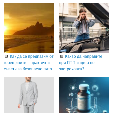
Как да се предпазим от
Какво да направите
горещините – практични
при ПТП и щета по
съвети за безопасно лято
застраховка?