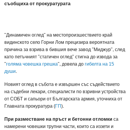
съобщиха от прокуратурата
"Динамичен оглед" на местопроизшествието край
видинското село Горни Лом прецизира вероятната
причина за взрива в бившия вече завод "Миджур", след
като петъчният "статичен оглед" стигна до извода за
"
голяма човешка грешка
", довела до
гибелта на 15
души
.
Новият оглед в събота е извършен със съдействието
на съдебни лекари, специалисти по взривни устройства
от СОБТ и сапьори от Българската армия, уточниха от
Главната прокуратура (
ГП
).
При разместване на пръст и бетонни отломки
са
намерени човешки трупни части, които са иззети и