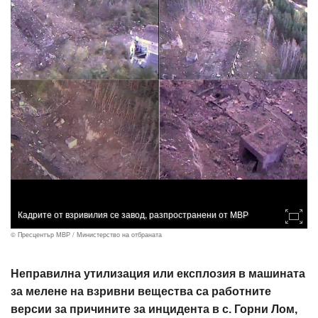
Кадрите от взривилия се завод, разпространени от МВР
© Пресцентър МВР / Министерство на отбраната
Неправилна утилизация или експлозия в машината
за мелене на взривни вещества са работните
версии за причините за инцидента в с. Горни Лом,