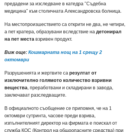
предадени за изследване в катедра "Съдебна
медицина" към столичната Александровска болница.
На местопроизшествието са открити не два, не четири,
а пет кратера, образувани вследствие на
детонирал
на пет места
взривен продукт.
Виж още:
Кошмарната нощ на 1 срещу 2
октомври
Разрушенията и жертвите са
резултат от
изключително голямото количество взривни
вещества
, преработвани и складирани в завода,
заключават разследващите.
В официалното съобщение се припомня, че на 1
октомври сутринта, часове преди взрива,
изпълнителният директор на фирмата е поискал от
служба КОС (Контрол на общоопасните средства) при