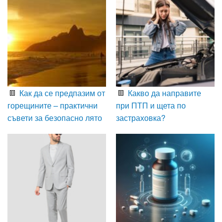
Как да се предпазим от
Какво да направите
горещините – практични
при ПТП и щета по
съвети за безопасно лято
застраховка?