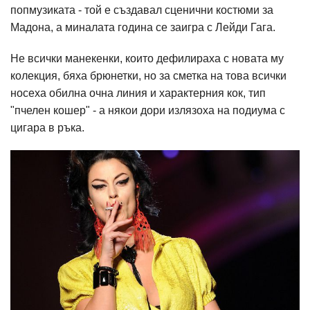
попмузиката - той е създавал сценични костюми за
Мадона, а миналата година се заигра с Лейди Гага.
Не всички манекенки, които дефилираха с новата му
колекция, бяха брюнетки, но за сметка на това всички
носеха обилна очна линия и характерния кок, тип
"пчелен кошер" - а някои дори излязоха на подиума с
цигара в ръка.