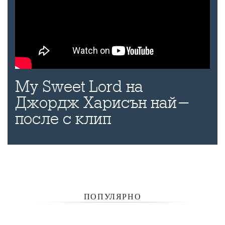
My Sweet Lord на
Джордж Харисън най-
после с клип
ПОПУЛЯРНО