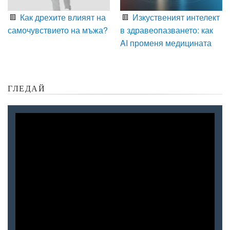
Как дрехите влияят на
Изкуственият интелект
самочувствието на мъжа?
в здравеопазването: как
AI променя медицината
ГЛЕДАЙ