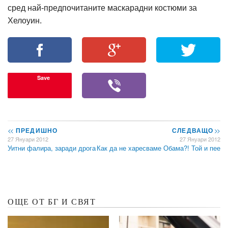
сред най-предпочитаните маскарадни костюми за
Хелоуин.
Save
<<
ПРЕДИШНО
СЛЕДВАЩО
>>
27 Януари 2012
27 Януари 2012
Уитни фалира, заради дрога
Как да не харесваме Обама?! Той и пее
ОЩЕ ОТ БГ И СВЯТ