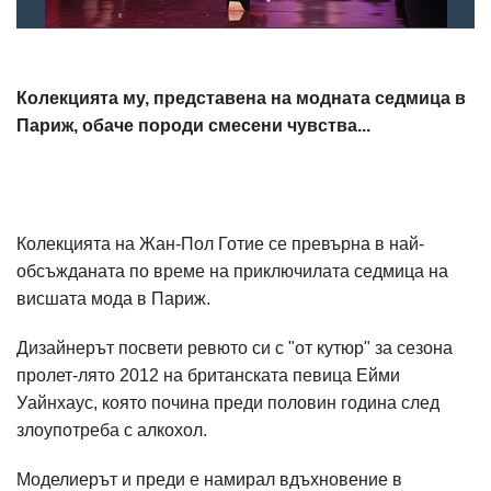
Колекцията му, представена на модната седмица в
Париж, обаче породи смесени чувства...
Колекцията на Жан-Пол Готие се превърна в най-
обсъжданата по време на приключилата седмица на
висшата мода в Париж.
Дизайнерът посвети ревюто си с "от кутюр" за сезона
пролет-лято 2012 на британската певица Ейми
Уайнхаус, която почина преди половин година след
злоупотреба с алкохол.
Моделиерът и преди е намирал вдъхновение в