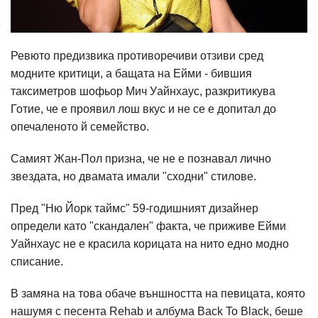
Ревюто предизвика противоречиви отзиви сред
модните критици, а бащата на Ейми - бившия
таксиметров шофьор Мич Уайнхаус, разкритикува
Готие, че е проявил лош вкус и не се е допитал до
опечаленото й семейство.
Самият Жан-Пол призна, че не е познавал лично
звездата, но двамата имали "сходни" стилове.
Пред "Ню Йорк таймс" 59-годишният дизайнер
определи като "скандален" факта, че приживе Ейми
Уайнхаус не е красила корицата на нито едно модно
списание.
В замяна на това обаче външността на певицата, която
нашумя с песента Rehab и албума Back To Black, беше