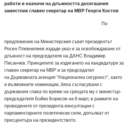
работи и назначи на длъжността досегашния
заместник главен секретар на МВР Георги Костов
По
предложение на Министерския съвет президентът
Росен Плевнелиев издаде указ и за освобождаване от
длъжност на председателя на ДАНС Владимир
Писанчев. Принципите за издигането на кандидатури за
главен секретар на МВР и за председател
на Държавната агенция "Национална сигурност", както
и възможните номинации, бяха съгласувани с
държавния глава по време на срещата му с министър-
председателя Бойко Борисов на 6 март, в рамките на
проведените от президента консултации с
парламентарните политически сили, допълват от
пресцентъра на президентството.