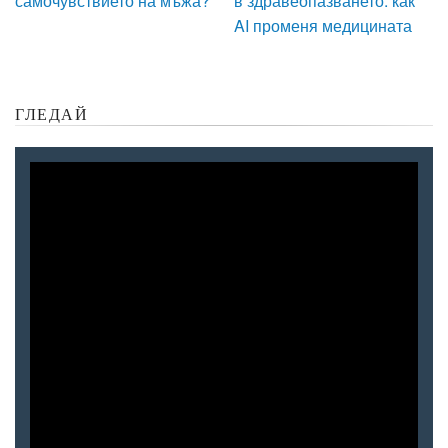
самочувствието на мъжа?
в здравеопазването: как
AI променя медицината
ГЛЕДАЙ