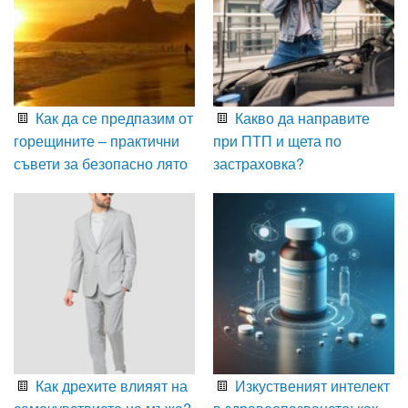
Как да се предпазим от
Какво да направите
горещините – практични
при ПТП и щета по
съвети за безопасно лято
застраховка?
Как дрехите влияят на
Изкуственият интелект