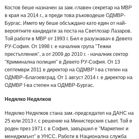
Костов беше назначен за зам.-главен секретар на МВР
в края на 2014 г., а преди това ръководеше ОДМВР-
Бургас. Името му беше обсъждано като един от най-
вероятните кандидати за поста на Светлозар Лазаров.
Той работи в МВР от 1993 г. Бил е разузнавач в Девето
РУ-София. От 1998 г. е началник група "Тежки
престъпления", а от 2009 до 2010 г. - началник сектор
"Криминална полиция" в Девето РУ-София. От 13
септември 2011 е директор на ОДМВР I-ва степен на
ОДМВР–Благоевград. От 1 август 2014 г. е директор на
ОДМВР I-ва степен на ОДМВР-Бургас.
Недялко Недялков
Недялко Недялков стана зам.-председател на ДАНС на
25 юли 2013 г. с решение на Министерския съвет. Той е
роден през 1971 г. в София, завършил е "Маркетинг и
мениджмънт" в УНСС. Работи в Национална служба