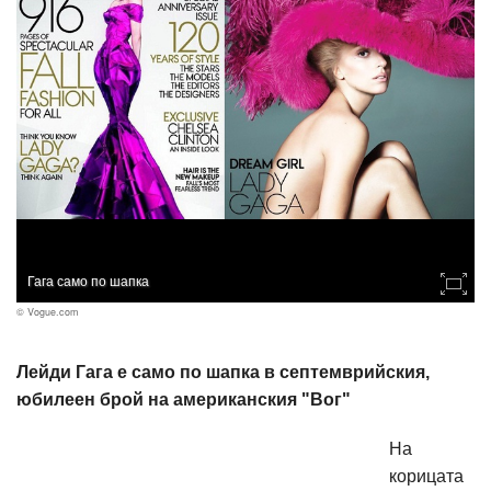
Гага само по шапка
© Vogue.com
Лейди Гага е само по шапка в септемврийския,
юбилеен брой на американския "Вог"
На
корицата