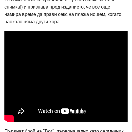
снимка!) и признава пред изданието, че все още
намира време да прави секс на плажа нощем, когато
наоколо няма други хора.
Първият брой на "Вог", първоначално като седмичник,