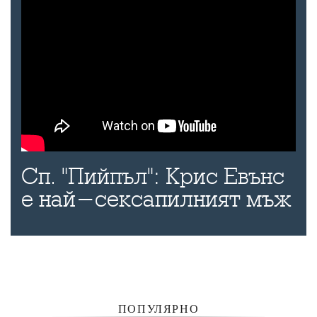
Сп. "Пийпъл": Крис Евънс
е най-сексапилният мъж
ПОПУЛЯРНО