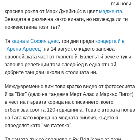
пък носи
красива рокля от Марк Джейкъбс в цвят
маджента
.
Звездата е различна както винаги, но изглежда ли ти
по-женствена този път?
Тя
кацна в София днес
, три дни преди
концерта й в
"Арена Армеец"
на 14 август, откъдето започва
европейската част от турнето й. Балетът й вече е тук и
започва репетиции този следобед в една от най-
добрите танцови школи в столицата ни.
Междувременно виж това кратко видео от фотосесията
й за "Вог" (дело на тандема Мерт Алас и Маркъс Пигот)
в чест на първата корица на списанието, което
отбелязва своята 120-годишнина. Това е втората поява
на Гага като корица на модната библия, където я
определят като "мечтателка".
Тя самата пък се сравнява с Ру Пол (само за тази