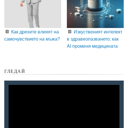
Как дрехите влияят на
Изкуственият интелект
самочувствието на мъжа?
в здравеопазването: как
AI променя медицината
ГЛЕДАЙ