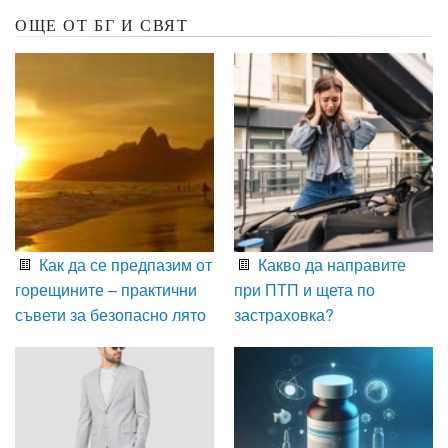
ОЩЕ ОТ БГ И СВЯТ
Как да се предпазим от
Какво да направите
горещините – практични
при ПТП и щета по
съвети за безопасно лято
застраховка?