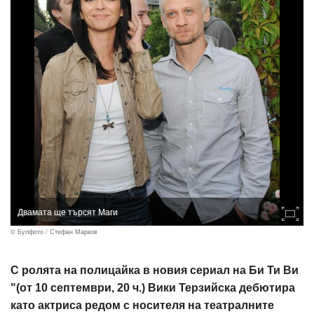
Двамата ще търсят Маги
© Булфото / Стефан Марков
С ролята на полицайка в новия сериал на Би Ти Ви
"(от 10 септември, 20 ч.) Вики Терзийска дебютира
като актриса редом с носителя на театралните