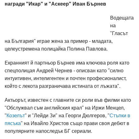
награди "Икар" и "Аскеер" Иван Бърнев
Водещата
на
"Гласът
на България" играе жена за пример - младата,
целеустремена полицайка Полина Павлова.
Екранният й партньор Бърнев има ключова роля като
спецполицая Андрей Чернев - описван като "силно
интуитивен, интелигентен и почтен професионалист,
който с лекота разграничава истината от лъжата".
Актьорът, известен с главните си роли във филми като
"Обслужвал съм английския крал" на Иржи Менцел,
"
Козелът
" и "Лейди Зи" на Георги Дюлгеров, "
Стъпки в
пясъка
" на Ивайло Христов също прави своя дебют в
популярните напоследък БГ сериали.