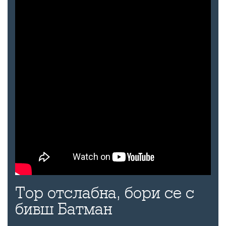
Тор отслабна, бори се с
бивш Батман