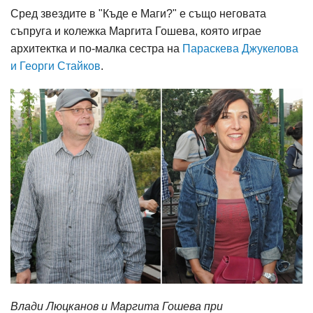
Сред звездите в "Къде е Маги?" е също неговата
съпруга и колежка Маргита Гошева, която играе
архитектка и по-малка сестра на
Параскева Джукелова
и Георги Стайков
.
Влади Люцканов и Маргита Гошева при