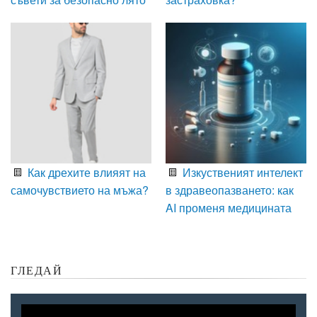
Как дрехите влияят на
Изкуственият интелект
самочувствието на мъжа?
в здравеопазването: как
AI променя медицината
ГЛЕДАЙ