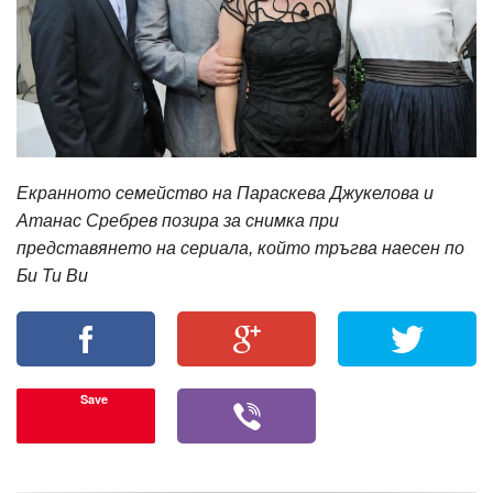
Екранното семейство на Параскева Джукелова и
Атанас Сребрев позира за снимка при
представянето на сериала, който тръгва наесен по
Би Ти Ви
Save