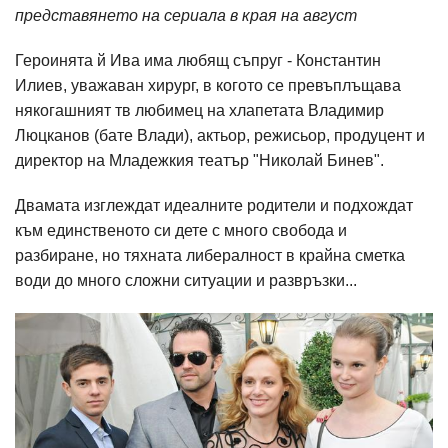
представянето на сериала в края на август
Героинята й Ива има любящ съпруг - Константин
Илиев, уважаван хирург, в когото се превъплъщава
някогашният тв любимец на хлапетата Владимир
Люцканов (бате Влади), актьор, режисьор, продуцент и
директор на Младежкия театър "Николай Бинев".
Двамата изглеждат идеалните родители и подхождат
към единственото си дете с много свобода и
разбиране, но тяхната либералност в крайна сметка
води до много сложни ситуации и развръзки...