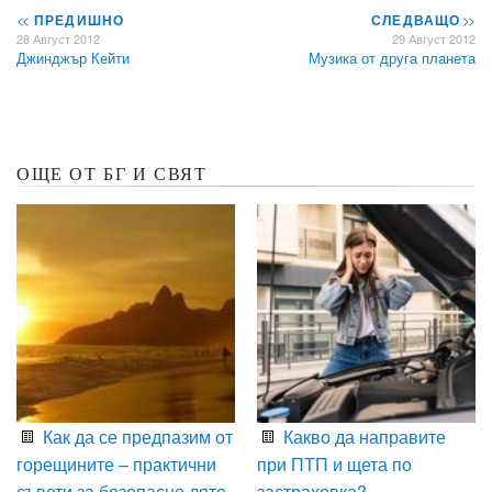
<<
ПРЕДИШНО
СЛЕДВАЩО
>>
28 Август 2012
29 Август 2012
Джинджър Кейти
Музика от друга планета
ОЩЕ ОТ БГ И СВЯТ
Как да се предпазим от
Какво да направите
горещините – практични
при ПТП и щета по
съвети за безопасно лято
застраховка?