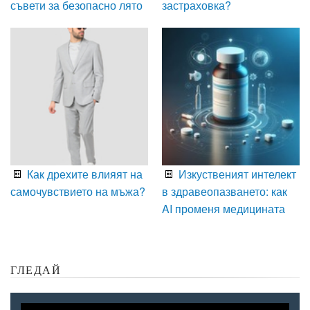
съвети за безопасно лято
застраховка?
Как дрехите влияят на
Изкуственият интелект
самочувствието на мъжа?
в здравеопазването: как
AI променя медицината
ГЛЕДАЙ