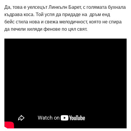
Да, това е уелсецът Линкълн Барет, с голямата бухнала
къдрава коса. Той успя да придаде на дръм енд
бейс стила нова и свежа мелодичност, която не спира
да печели хиляди фенове по цял свят.