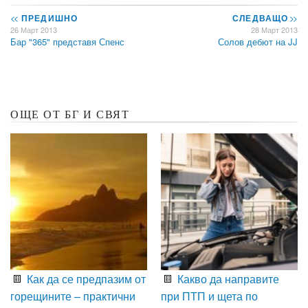
<<
ПРЕДИШНО
СЛЕДВАЩО
>>
26 Март 2013
28 Март 2013
Бар "365" представя Спенс
Солов дебют на JJ
ОЩЕ ОТ БГ И СВЯТ
Как да се предпазим от
Какво да направите
горещините – практични
при ПТП и щета по