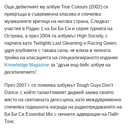
Още дебютният му албум True Colours (2002) се
превръща в съвременна класика и спечелва
музикалните критици на негова страна. Следват
участия в Радио 1 на Би Би Си и серия турнета на
Острова, а през 2004-та албумът High Society, с
парчета като Twilights Last Gleaming и Racing Green,
удря клубовете с такава сила, че влиза в челната
тройка на класацията на специализираното издание
Knowledge Magazine
за "дръм енд бейс албум на
десетилетието".
През 2007 г. се появява албумът Tough Guys Don't
Dance, с който талантливият диджей заема своето
място на световната денссцена, като междувременно
спечелва годишната награда на радиопредаването на
Би Би Си Essential Mix с личните адмирации на Пийт
Тонг.