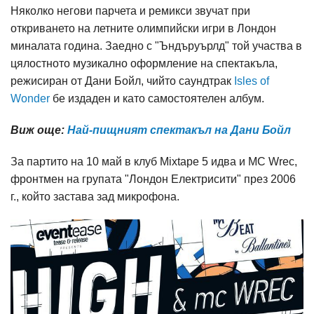
Няколко негови парчета и ремикси звучат при
откриването на летните олимпийски игри в Лондон
миналата година. Заедно с "Ъндъруърлд" той участва в
цялостното музикално оформление на спектакъла,
режисиран от Дани Бойл, чийто саундтрак
Isles of
Wonder
бе издаден и като самостоятелен албум.
Виж още:
Най-пищният спектакъл на Дани Бойл
За партито на 10 май в клуб Mixtape 5 идва и MC Wrec,
фронтмен на групата "Лондон Електрисити" през 2006
г., който застава зад микрофона.