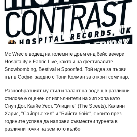
Мc Wrec е водещ на големите дръм енд бейс вечери
Hospitality и Fabric Live, както и на фестивалите
Snowbombing, Bestival и Spoonfed. Той идва за първи
път в София заедно с Тони Колман за открит семинар.
Разнообразният му стил и талант на водещ в различни
стилове е оценен от изпълнители на хип хопа като
Снуп Дог, Канйе Уест, "Улиците" (The Streets), Калвин
Харис, "Сайпръс хил" и "Бийсти бойс", с които през
годините успява да направи съвместни турнета в
различни точки на земното кълбо.