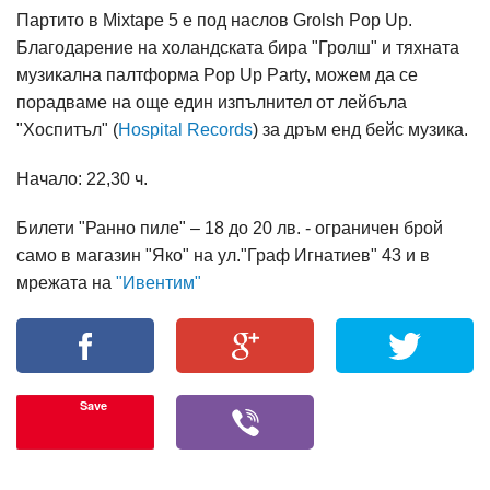
Партито в Mixtape 5 е под наслов Grolsh Pop Up.
Благодарение на холандската бира "Гролш" и тяхната
музикална палтформа Pop Up Party, можем да се
порадваме на още един изпълнител от лейбъла
"Хоспитъл" (
Hospital Records
) за дръм енд бейс музика.
Начало: 22,30 ч.
Билети "Ранно пиле" – 18 до 20 лв. - ограничен брой
само в магазин "Яко" на ул."Граф Игнатиев" 43 и в
мрежата на
"Ивентим"
Save