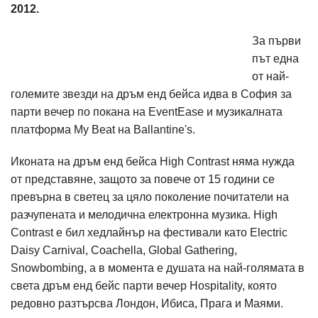
2012.
За първи
път една
от най-
големите звезди на дръм енд бейса идва в София за
парти вечер по покана на EventEase и музикалната
платформа My Beat на Ballantine's.
Иконата на дръм енд бейса High Contrast няма нужда
от представяне, защото за повече от 15 години се
превърна в светец за цяло поколение почитатели на
разчупената и мелодична електронна музика. High
Contrast е бил хедлайнър на фестивали като Electric
Daisy Carnival, Coachella, Global Gathering,
Snowbombing, а в момента е душата на най-голямата в
света дръм енд бейс парти вечер Hospitality, която
редовно разтърсва Лондон, Ибиса, Прага и Маями.