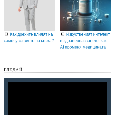
Как дрехите влияят на
Изкуственият интелект
самочувствието на мъжа?
в здравеопазването: как
AI променя медицината
ГЛЕДАЙ