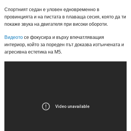
Спортният седан е уловен едновременно в
провинцията и на пистата в плаваща сесия, която да ти
покаже звука на двигателя при високи обороти.
Видеото
се фокусира и върху впечатляващия
интериор, който за пореден път доказва изтънчената и
агресивна естетика на М5.