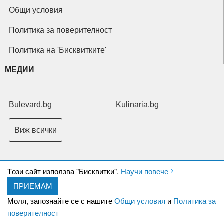
Общи условия
Политика за поверителност
Политика на 'Бисквитките'
МЕДИИ
Bulevard.bg
Kulinaria.bg
Виж всички
Tози сайт използва "Бисквитки".
Научи повече
ПРИЕМАМ
Copyright © 2026 Ксениум ООД. Всички права запазени.
Developed by
Моля, запознайте се с нашите
Общи условия
и
Политика за
XeniumCompany.com
поверителност