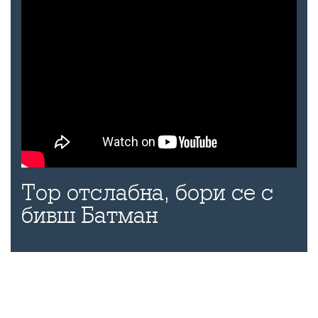
Тор отслабна, бори се с
бивш Батман