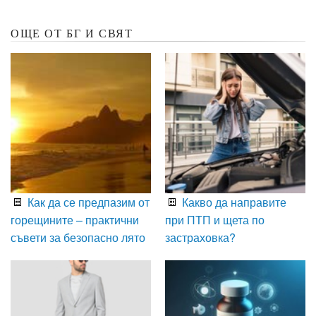
ОЩЕ ОТ БГ И СВЯТ
Как да се предпазим от
Какво да направите
горещините – практични
при ПТП и щета по
съвети за безопасно лято
застраховка?