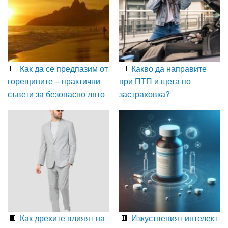
Как да се предпазим от
Какво да направите
горещините – практични
при ПТП и щета по
съвети за безопасно лято
застраховка?
Как дрехите влияят на
Изкуственият интелект