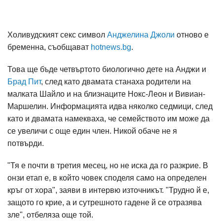
Холивудският секс символ
Анджелина Джоли
отново е
бременна, съобщават
hotnews.bg
.
Това ще бъде четвъртото биологично дете на Анджи и
Брад Пит
, след като двамата станаха родители на
малката Шайло и на близнаците Нокс-Леон и Вивиан-
Маршелин. Информацията идва няколко седмици, след
като и двамата намекваха, че семейството им може да
се увеличи с още един член. Никой обаче не я
потвърди.
"Тя е почти в третия месец, но не иска да го разкрие. В
онзи етап е, в който човек споделя само на определен
кръг от хора", заяви в интервю източникът. "Трудно й е,
защото го крие, а и сутрешното гадене й се отразява
зле", отбеляза още той.