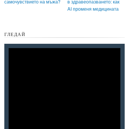
самочувствието на мъжа?
в здравеопазването: как
AI променя медицината
ГЛЕДАЙ