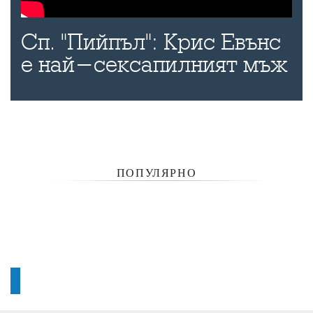
Сп. "Пийпъл": Крис Евънс
е най-сексапилният мъж
ПОПУЛЯРНО