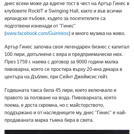
днес всеки може да вдигне тост в чест на Артър Гинес в
клубовете RockIT и Swinging Hall, както и във всички
ирландски пъбове, където за посетителите са
подготвени изненади от "Гинес"
(
www.facebook.com/Guinness
) и много музика на живо.
Артър Гинес започва своя легендарен бизнес с капитал
100 лири, допълнени с вяра и предприемачески нюх.
През 1759 г. наема с договор за 9000 години малка
пивоварна, която се простира върху 20-ина декара в
центъра на Дъблин, при Сейнт Джеймсис гейт.
Годишната такса била 45 лири, което включвало и
правото за ползване на вода. Пивоварната, която
поема, е доста скромна, но с майсторството,
поддържано и от наследниците му, днес "Гинес" е най-
продаваната марка тъмна бира в света.