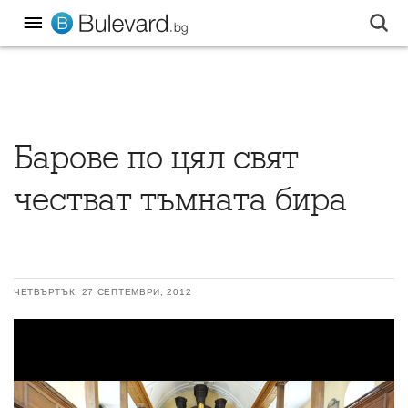
Барове по цял свят
честват тъмната бира
ЧЕТВЪРТЪК, 27 СЕПТЕМВРИ, 2012