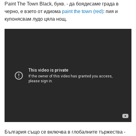
Paint The Town Black, букв. - да боядисаме града в
черно, е взето от идиома
paint the town (red)
: пия и
купонясвам лудо цяла нощ.
България също се включва в глобалните тържества -