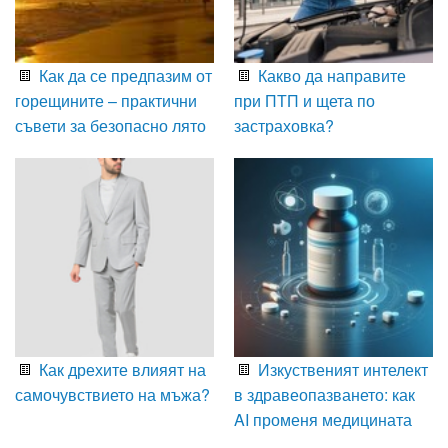
Как да се предпазим от
Какво да направите
горещините – практични
при ПТП и щета по
съвети за безопасно лято
застраховка?
Как дрехите влияят на
Изкуственият интелект
самочувствието на мъжа?
в здравеопазването: как
AI променя медицината