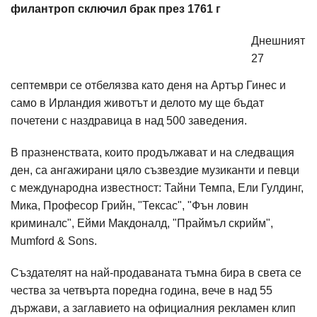
филантроп сключил брак през 1761 г
Днешният
27
септември се отбелязва като деня на Артър Гинес и
само в Ирландия животът и делото му ще бъдат
почетени с наздравица в над 500 заведения.
В празненствата, които продължават и на следващия
ден, са ангажирани цяло съзвездие музиканти и певци
с международна известност: Тайни Темпа, Ели Гулдинг,
Мика, Професор Грийн, "Тексас", "Фън ловин
криминалс", Ейми Макдоналд, "Праймъл скрийм",
Mumford & Sons.
Създателят на най-продаваната тъмна бира в света се
чества за четвърта поредна година, вече в над 55
държави, а заглавието на официалния рекламен клип