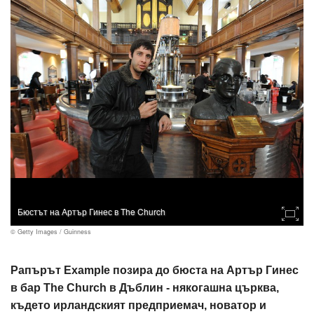
Бюстът на Артър Гинес в The Church
© Getty Images / Guinness
Рапърът Example позира до бюста на Артър Гинес
в бар The Church в Дъблин - някогашна църква,
където ирландският предприемач, новатор и