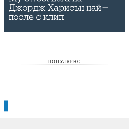
Джордж Харисън най-
после с клип
ПОПУЛЯРНО