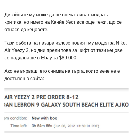
Дизайните му може да не впечатляват модната
критика, но името на Канйе Уест все още тежи, що се
отнася до кецовете.
Тази събота на пазара излезе новият му модел за Nike,
Air Yeezy 2, но дни преди това за чифт от тези кецове
се наддаваше в Ebay за
$89,000.
Ако не вярваш, ето снимка на търга, които вече не е
достъпен в сайта: