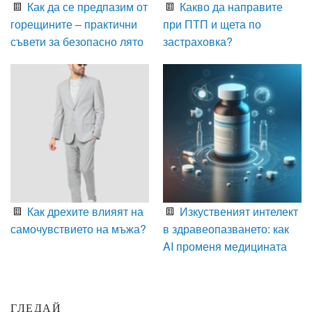
Как да се предпазим от
Какво да направите
горещините – практични
при ПТП и щета по
съвети за безопасно лято
застраховка?
Как дрехите влияят на
Изкуственият интелект
самочувствието на мъжа?
в здравеопазването: как
AI променя медицината
ГЛЕДАЙ