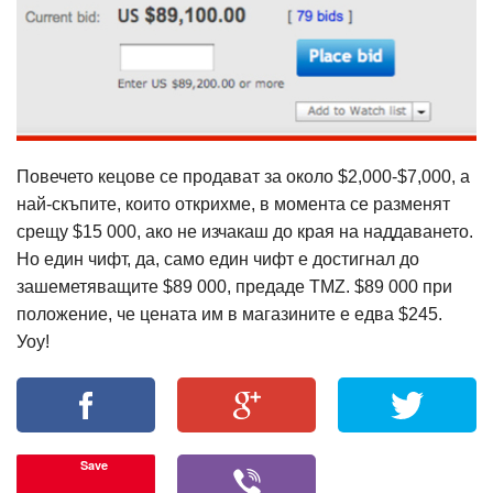
Повечето кецове се продават за около $2,000-$7,000, а
най-скъпите, които открихме, в момента се разменят
срещу $15 000, ако не изчакаш до края на наддаването.
Но един чифт, да, само един чифт е достигнал до
зашеметяващите $89 000, предаде TMZ. $89 000 при
положение, че цената им в магазините е едва $245.
Уоу!
Save