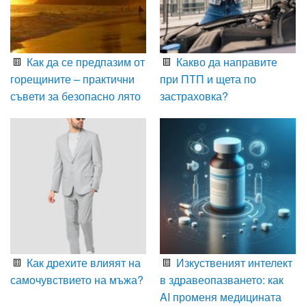
Как да се предпазим от
Какво да направите
горещините – практични
при ПТП и щета по
съвети за безопасно лято
застраховка?
Как дрехите влияят на
Изкуственият интелект
самочувствието на мъжа?
в здравеопазването: как
AI променя медицината