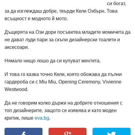
си богат,
за да изглеждаш добре, твърди Кели Озбърн. Това
всъщност е модното й мото.
Дъщерята на Ози дори посъветва младите момичета да
не дават луди пари за скъпи дизайнерски тоалети и
аксесоари.
Нямало нищо лошо да си купуват ментета.
И това го казва точно Кели, която обожава да пълни
гардероба си с Miu Miu, Opening Ceremony, Vivienne
Westwood.
Да не говорим колко държи на добрите отношения с
топ дизайнерите, защото се изявява и като моден
критик, пише
eva.bg
.