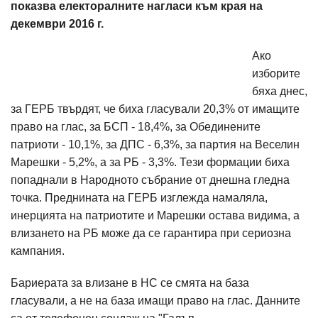
показва електоралните нагласи към края на
декември 2016 г.
Ако
изборите
бяха днес,
за ГЕРБ твърдят, че биха гласували 20,3% от имащите
право на глас, за БСП - 18,4%, за Обединените
патриоти - 10,1%, за ДПС - 6,3%, за партия на Веселин
Марешки - 5,2%, а за РБ - 3,3%. Тези формации биха
попаднали в Народното събрание от днешна гледна
точка. Преднината на ГЕРБ изглежда намаляла,
инерцията на патриотите и Марешки остава видима, а
влизането на РБ може да се гарантира при сериозна
кампания.
Бариерата за влизане в НС се смята на база
гласували, а не на база имащи право на глас. Данните