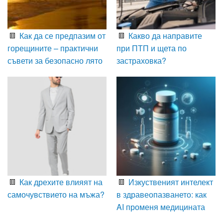
Как да се предпазим от
Какво да направите
горещините – практични
при ПТП и щета по
съвети за безопасно лято
застраховка?
Как дрехите влияят на
Изкуственият интелект
самочувствието на мъжа?
в здравеопазването: как
AI променя медицината