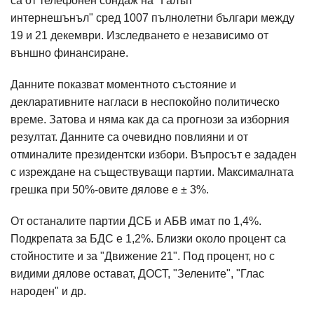
са от телефонен сондаж на "Галъп
интернешънъл" сред 1007 пълнолетни българи между
19 и 21 декември. Изследването е независимо от
външно финансиране.
Данните показват моментното състояние и
декларативните нагласи в неспокойно политическо
време. Затова и няма как да са прогнози за изборния
резултат. Данните са очевидно повлияни и от
отминалите президентски избори. Въпросът е зададен
с изреждане на съществуващи партии. Максималната
грешка при 50%-овите дялове е ± 3%.
От останалите партии ДСБ и АБВ имат по 1,4%.
Подкрепата за БДС е 1,2%. Близки около процент са
стойностите и за "Движение 21". Под процент, но с
видими дялове остават, ДОСТ, "Зелените", "Глас
народен" и др.