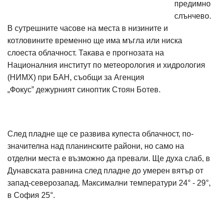
предимно
слънчево.
В сутрешните часове на места в низините и
котловините временно ще има мъгла или ниска
слоеста облачност. Такава е прогнозата на
Националния институт по метеорология и хидрология
(НИМХ) при БАН, съобщи за Агенция
„Фокус” дежурният синоптик Стоян Ботев.
След пладне ще се развива купеста облачност, по-
значителна над планинските райони, но само на
отделни места е възможно да превали. Ще духа слаб, в
Дунавската равнина след пладне до умерен вятър от
запад-северозапад. Максимални температури 24° - 29°,
в София 25°.