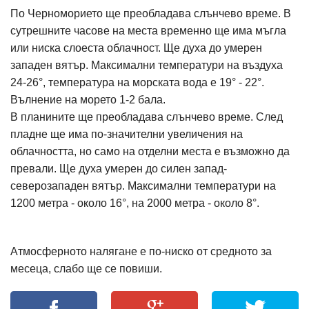
По Черноморието ще преобладава слънчево време. В
сутрешните часове на места временно ще има мъгла
или ниска слоеста облачност. Ще духа до умерен
западен вятър. Максимални температури на въздуха
24-26°, температура на морската вода е 19° - 22°.
Вълнение на морето 1-2 бала.
В планините ще преобладава слънчево време. След
пладне ще има по-значителни увеличения на
облачността, но само на отделни места е възможно да
превали. Ще духа умерен до силен запад-
северозападен вятър. Максимални температури на
1200 метра - около 16°, на 2000 метра - около 8°.
Атмосферното налягане е по-ниско от средното за
месеца, слабо ще се повиши.