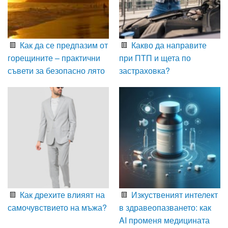
Как да се предпазим от
Какво да направите
горещините – практични
при ПТП и щета по
съвети за безопасно лято
застраховка?
Как дрехите влияят на
Изкуственият интелект
самочувствието на мъжа?
в здравеопазването: как
AI променя медицината