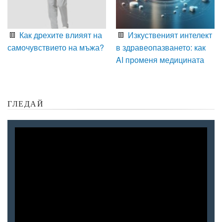
Как дрехите влияят на
Изкуственият интелект
самочувствието на мъжа?
в здравеопазването: как
AI променя медицината
ГЛЕДАЙ