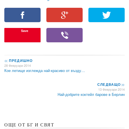
Save
<<
ПРЕДИШНО
28 Февруари 2014
Кое летище изглежда най-красиво от възду…
СЛЕДВАЩО
>>
13 Февруари 2014
Най-добрите коктейл барове в Берлин
ОЩЕ ОТ БГ И СВЯТ