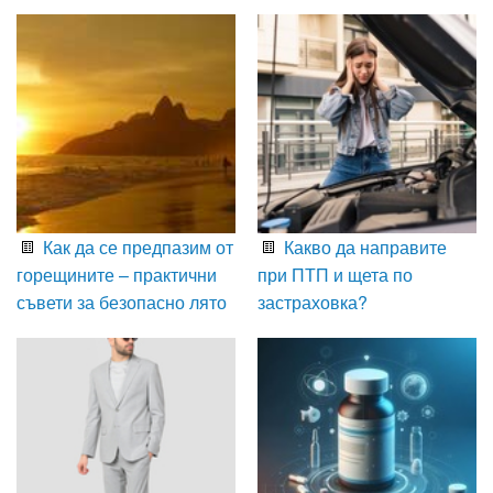
Как да се предпазим от
Какво да направите
горещините – практични
при ПТП и щета по
съвети за безопасно лято
застраховка?