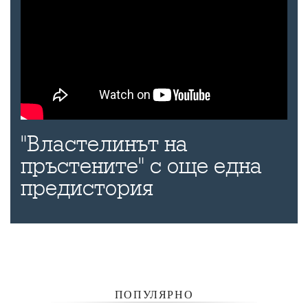
"Властелинът на
пръстените" с още една
предистория
ПОПУЛЯРНО