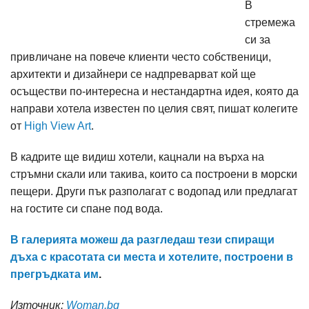
В
стремежа
си за
привличане на повече клиенти често собственици,
архитекти и дизайнери се надпреварват кой ще
осъществи по-интересна и нестандартна идея, която да
направи хотела известен по целия свят, пишат колегите
от
High View Art
.
В кадрите ще видиш хотели, кацнали на върха на
стръмни скали или такива, които са построени в морски
пещери. Други пък разполагат с водопад или предлагат
на гостите си спане под вода.
В галерията можеш да разгледаш тези спиращи
дъха с красотата си места и хотелите, построени в
прегръдката им
.
Източник:
Woman.bg