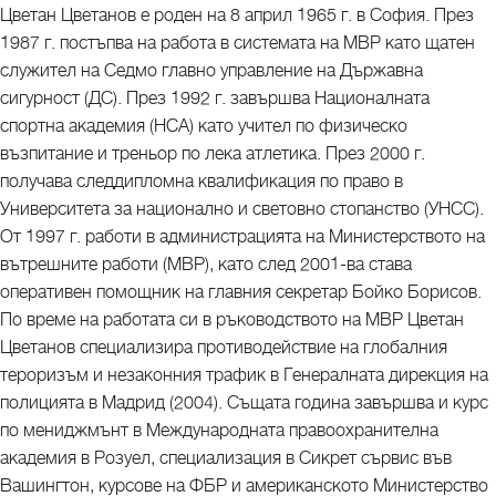
Цветан Цветанов е роден на 8 април 1965 г. в София. През
1987 г. постъпва на работа в системата на МВР като щатен
служител на Седмо главно управление на Държавна
сигурност (ДС). През 1992 г. завършва Националната
спортна академия (НСА) като учител по физическо
възпитание и треньор по лека атлетика. През 2000 г.
получава следдипломна квалификация по право в
Университета за национално и световно стопанство (УНСС).
От 1997 г. работи в администрацията на Министерството на
вътрешните работи (МВР), като след 2001-ва става
оперативен помощник на главния секретар Бойко Борисов.
По време на работата си в ръководството на МВР Цветан
Цветанов специализира противодействие на глобалния
тероризъм и незаконния трафик в Генералната дирекция на
полицията в Мадрид (2004). Същата година завършва и курс
по мениджмънт в Международната правоохранителна
академия в Розуел, специализация в Сикрет сървис във
Вашингтон, курсове на ФБР и американското Министерство