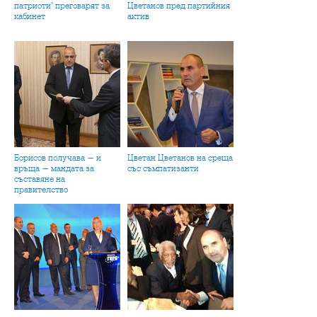
патриоти" преговарят за
Цветанов пред партийния
кабинет
актив
Борисов получава - и
Цветан Цветанов на среща
връща - мандата за
със съмпатизанти
съставяне на
правителство