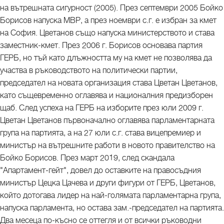
на вътрешната сигурност (2005). През септември 2005 Бойко
Борисов напуска МВР, а през ноември с.г. е избран за кмет
на София. Цветанов също напуска министерството и става
заместник-кмет. През 2006 г. Борисов основава партия
ГЕРБ, но тъй като длъжността му на кмет не позволява да
участва в ръководството на политически партии,
председател на новата организация става Цветан Цветанов,
като същевременно оглавява и националния предизборен
щаб. След успеха на ГЕРБ на изборите през юли 2009 г.
Цветан Цветанов първоначално оглавява парламентарната
група на партията, а на 27 юли с.г. става вицепремиер и
министър на вътрешните работи в новото правителство на
Бойко Борисов. През март 2019, след скандала
"Апартамент-гейт", довел до оставките на правосъдния
министър Цецка Цачева и други фигури от ГЕРБ, Цветанов,
който дотогава лидер на най-голямата парламентарна група,
напуска парламента, но остава зам.-председател на партията.
Два месеца по-късно се оттегля и от всички ръководни