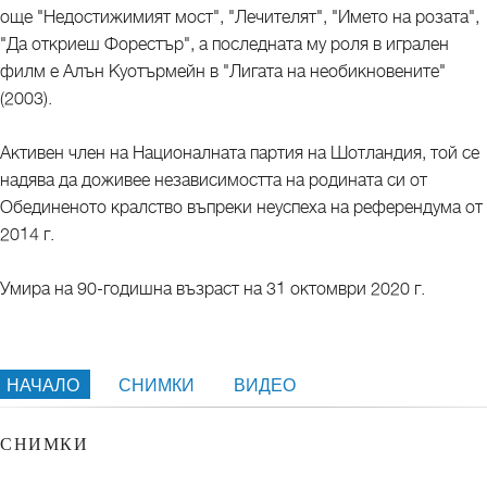
още "Недостижимият мост", "Лечителят", "Името на розата",
"Да откриеш Форестър", а последната му роля в игрален
филм е Алън Куотърмейн в "Лигата на необикновените"
(2003).
Активен член на Националната партия на Шотландия, той се
надява да доживее независимостта на родината си от
Обединеното кралство въпреки неуспеха на референдума от
2014 г.
Умира на 90-годишна възраст на 31 октомври 2020 г.
НАЧАЛО
СНИМКИ
ВИДЕО
СНИМКИ