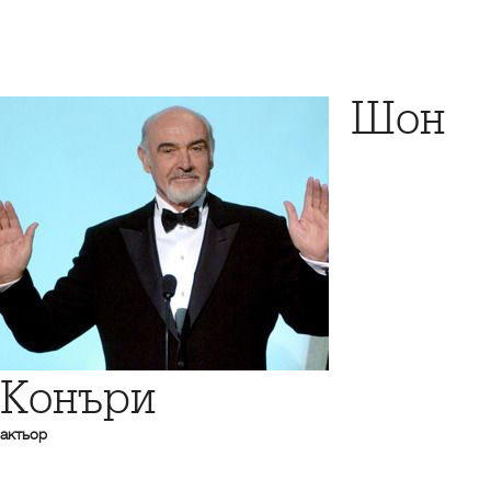
Шон
Конъри
актьор