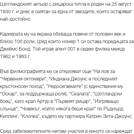
Шотландският актьор с рицарска титла е роден на 25 август
1930 г. и днес е смятан за една от звездите, които остаряват
най-достойно.
Кариерата му на екрана обхваща повече от половин век и
близо 100 роли, сред които номер 1 си остава поредицата за
Джеймс Бонд. Той играе агент 007 в седем филма между
1962 и 1983 г.
Във филмографията му се открояват още "На лов за
"Червения октомври", "Индиана Джоунс и последният
кръстоносен поход", "Недосегаемите" (с единствения му
"Оскар", за поддържаща роля), "Скалата", "Шотландски
боец", като крал Артур в "Първият рицар", "Изгряващо
слънце", "Човекът, който някога беше крал" по Ръдиърд
Киплинг, "Клопка", където му партнира Катрин Зита-Джоунс.
Сред забележителните негови участия в киното се нареждат