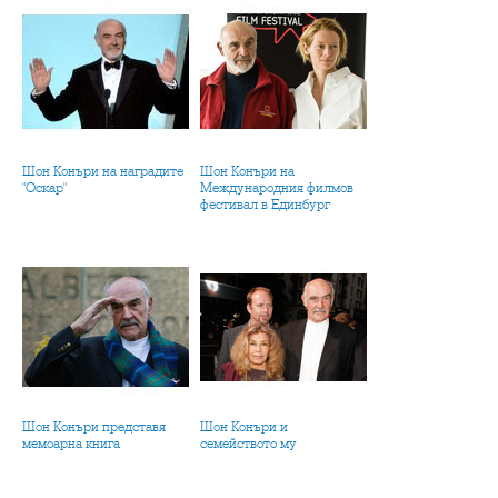
Шон Конъри на наградите
Шон Конъри на
"Оскар"
Международния филмов
фестивал в Единбург
Шон Конъри представя
Шон Конъри и
мемоарна книга
семейството му