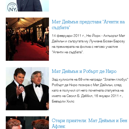
Мат Деймън представя "Агенти на
съдбата"
14 февруари 2011 г., Ню Йорк - Актьорът Мат
Деймън и съпругата му Лучиана Бозан Барозу
на премиерата на филма с негово участие
"Агенти на съдбата".
Мат Деймън и Робърт де Ниро
Зад кулисите на 68-ите награди "Златен глобус"
Робърт де Ниро позира с Мат Деймън, след
като е получил от него почетната статуетка на
името на Сесил Б. ДеМил, 16 януари 2011 г.,
Бевърли Хилс
Стари приятели: Мат Деймън и Бен
Афлек