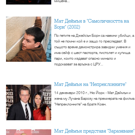
мишена...
Мат Деймън в "Самоличността на
Борн" (2002)
По петите на Джейсън Борн са наемни убийци, а
той не помни кой е и защо го преследват. В
същото време демонстрира завидни умения и
има сейф с шест паспорта, пистолет и купища
пари, които издават опасно минало и
подсказват за връзка с ЦРУ...
Мат Деймън на "Непреклонните"
14 декември 2010 г., Ню Йорк - Мат Деймън и
жена му Лучана Барозу на премиерата на филма
"Непреклонните" на братя Коен.
Мат Деймън представя "Заразяване"