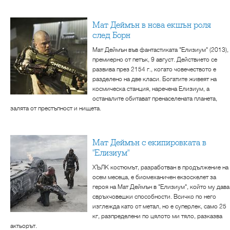
Мат Деймън в нова екшън роля
след Борн
Мат Деймън във фантастиката "Елизиум" (2013),
премиерно от петък, 9 август. Действието се
развива през 2154 г., когато човечеството е
разделено на две класи. Богатите живеят на
космическа станция, наречена Елизиум, а
останалите обитават пренаселената планета,
залята от престъпност и нищета.
Мат Деймън с екипировката в
"Елизиум"
ХЪЛК костюмът, разработван в продължение на
осем месеца, е биомеханичен екзоскелет за
героя на Мат Деймън в "Елизиум", който му дава
свръхчовешки способности. Всичко по него
изглежда като от метал, но е суперлек, само 25
кг, разпределени по цялото ми тяло, разказва
актьорът.