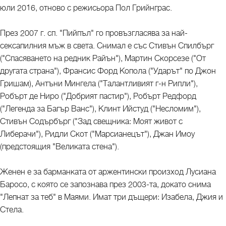
юли 2016, отново с режисьора Пол Грийнграс.
През 2007 г. сп. "Пийпъл" го провъзгласява за най-
сексапилния мъж в света. Снимал е със Стивън Спилбърг
("Спасяването на редник Райън"), Мартин Скорсезе ("От
другата страна"), Франсис Форд Копола ("Ударът" по Джон
Гришам), Антъни Мингела ("Талантливият г-н Рипли"),
Робърт де Ниро ("Добрият пастир"), Робърт Редфорд
("Легенда за Багър Ванс"), Клинт Ийстуд ("Несломим"),
Стивън Содърбърг ("Зад свещника: Моят живот с
Либерачи"), Ридли Скот ("Марсианецът"), Джан Имоу
(предстоящия "Великата стена").
Женен е за барманката от аржентински произход Лусиана
Баросо, с която се запознава през 2003-та, докато снима
"Лепнат за теб" в Маями. Имат три дъщери: Изабела, Джия и
Стела.