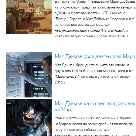
Екипажът на "Арес III" заварва на Марс удобства
като компютри, уреди за приготвяне на вечерята
в Деня на благодарността и АТВ, наречено
"Ровър". Героят на Мат Деймън в "Марсианецът"
използва ровъра, за да проследи
нефункциониращата сонда "Патфайндър", от
която последно сигнал е уловен през 1997 г.
Мат Деймън брои дните си на Марс
Мат Деймън брои дните си като отшелник на
друга планета от близо шест месеца - кадър от
"Марсианецът", по кината у нас от 2 октомври
2015 г.
Мат Деймън като оцеляващ ботаник
на Марс
"Уатни е ботаник и инженер-механик, изпратен
на Марс с мисия да вземе проби от почвата, да
проучи повече за нейния състав и
възможностите там да се отглеждат култури.