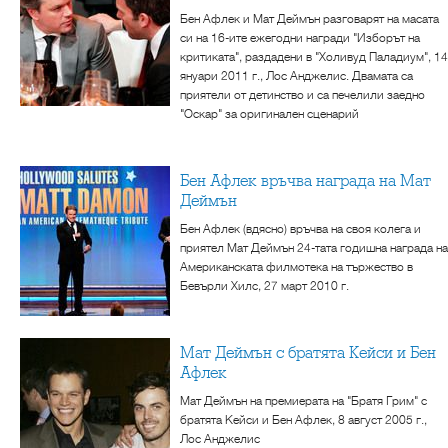
Бен Афлек и Мат Деймън разговарят на масата
си на 16-ите ежегодни награди "Изборът на
критиката", раздадени в "Холивуд Паладиум", 14
януари 2011 г., Лос Анджелис. Двамата са
приятели от детинство и са печелили заедно
"Оскар" за оригинален сценарий
Бен Афлек връчва награда на Мат
Деймън
Бен Афлек (вдясно) връчва на своя колега и
приятел Мат Деймън 24-тата годишна награда на
Американската филмотека на тържество в
Бевърли Хилс, 27 март 2010 г.
Мат Деймън с братята Кейси и Бен
Афлек
Мат Деймън на премиерата на "Братя Грим" с
братята Кейси и Бен Афлек, 8 август 2005 г.,
Лос Анджелис