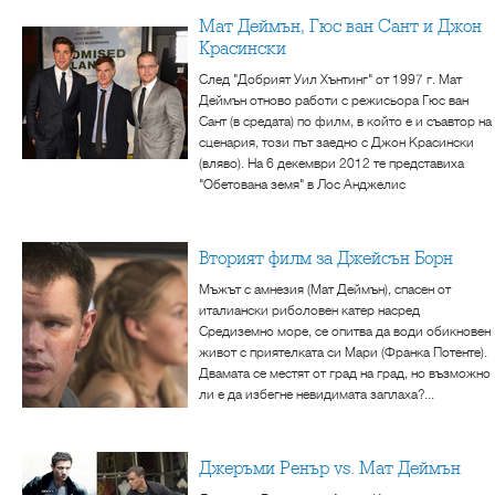
Мат Деймън, Гюс ван Сант и Джон
Красински
След "Добрият Уил Хънтинг" от 1997 г. Мат
Деймън отново работи с режисьора Гюс ван
Сант (в средата) по филм, в който е и съавтор на
сценария, този път заедно с Джон Красински
(вляво). На 6 декември 2012 те представиха
"Обетована земя" в Лос Анджелис
Вторият филм за Джейсън Борн
Мъжът с амнезия (Мат Деймън), спасен от
италиански риболовен катер насред
Средиземно море, се опитва да води обикновен
живот с приятелката си Мари (Франка Потенте).
Двамата се местят от град на град, но възможно
ли е да избегне невидимата заплаха?...
Джеръми Ренър vs. Мат Деймън