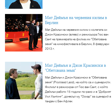
Мат Деймън на червения килим в
Берлин
Мат Деймън на червения килим с колегата си
Джон Красински (вляво) и режисьора Гюс ван
Сант на премиерата на филма им "Обетована
земя" на кинофестивала в Берлин, 8 февруари
2013 г.
Мат Деймън и Джон Красински в
"Обетована земя"
Мат Деймън и Джон Красински в "Обетована
земя" (Promised Land), на който са и сценаристи.
Филмът е режисиран от Гюс ван Сант, с който
Деймън работи 15 години по-рано и в "Добрият
Уил Хънтинг", донесъл му "Оскар" за сценарий в
тандем с Бен Афлек