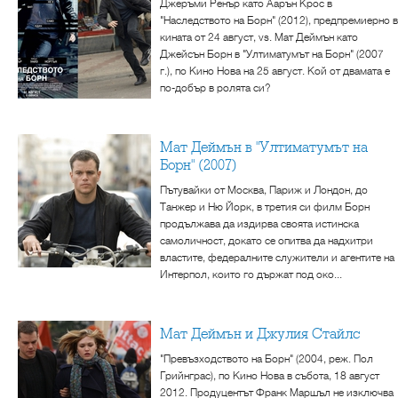
Джеръми Ренър като Аарън Крос в
"Наследството на Борн" (2012), предпремиерно в
кината от 24 август, vs. Мат Деймън като
Джейсън Борн в "Ултиматумът на Борн" (2007
г.), по Кино Нова на 25 август. Кой от двамата е
по-добър в ролята си?
Мат Деймън в "Ултиматумът на
Борн" (2007)
Пътувайки от Москва, Париж и Лондон, до
Танжер и Ню Йорк, в третия си филм Борн
продължава да издирва своята истинска
самоличност, докато се опитва да надхитри
властите, федералните служители и агентите на
Интерпол, които го държат под око...
Мат Деймън и Джулия Стайлс
"Превъзходството на Борн" (2004, реж. Пол
Грийнграс), по Кино Нова в събота, 18 август
2012. Продуцентът Франк Маршъл не изключва