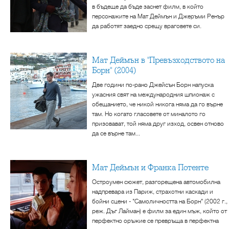
в бъдеще да бъде заснет филм, в който
персонажите на Мат Деймън и Джеръми Ренър
да работят заедно срещу враговете си.
Мат Деймън в "Превъзходството на
Борн" (2004)
Две години по-рано Джейсън Борн напуска
ужасния свят на международния шпионаж с
обещанието, че никой никога няма да го върне
там. Но когато гласовете от миналото го
призовават, той няма друг изход, освен отново
да се върне там...
Мат Деймън и Франка Потенте
Остроумен сюжет, разгорещена автомобилна
надпревара из Париж, страхотни каскади и
бойни сцени - "Самоличността на Борн" (2002 г.,
реж. Дъг Лайман) е филм за един мъж, който от
перфектно оръжие се превръща в перфектна