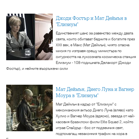
Джоди Фостър и Мат Деймън в
"Елизиум"
Единственият шанс за равенство между двата
свята, които обитават бедните и богатите през
XXII век, е Макс (Мат Деймън), чиято опасна
мисия го изправя срещу министъра по
сигурността на луксозната космическа станция
Елизиум - 108-годишната Делакорт (Джоди
Фостър), и нейните въоръжени сили
Мат Деймън, Диего Луна и Вагнер
Моура в "Елизиум"
Мат Деймън в кадър от "Елизиум" с
мексиканския актьор Диего Луна (вляво) като
Хулио и Вагнер Моура (вдясно), звезда от най-
касовия бразилски филм Elite Squad 2, който
играе Спайдър - бос от подземния свят,
подпомагащ незаконния трафик на хора в