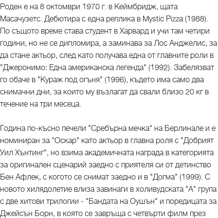
Роден е на 8 октомври 1970 г. в Кеймбридж, щата
Масачузетс. Дебютира с една реплика в Mystic Pizza (1988).
По същото време става студент в Харвард и учи там четири
години, но не се дипломира, а заминава за Лос Анджелис, за
да стане актьор, след като получава една от главните роли в
"Джеронимо: Една американска легенда" (1992). Забелязват
го обаче в "Кураж под огъня" (1996), където има само два
снимачни дни, за които му възлагат да свали близо 20 кг в
течение на три месеца.
Година по-късно печели "Сребърна мечка" на Берлинале и е
номиниран за "Оскар" като актьор в главна роля с "Добрият
Уил Хънтинг", но взима академичната награда в категорията
за оригинален сценарий заедно с приятеля си от детинство
Бен Афлек, с когото се снимат заедно и в "Догма" (1999). С
новото хилядолетие влиза завинаги в холивудската "А" група
с две хитови трилогии - "Бандата на Оушън" и поредицата за
Джейсън Борн, в която се завръща с четвърти филм през