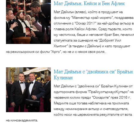
Мат Деймън, Кейси и Бен Афлек
Мат Деймън (вляво), който е продуцент на
филма му "Манчестър край морето", поздравява
отличения с "Оскар 2017" за най-добър актьор в
главна роля Кейси Афлек. Сред първите, които
му честитиха, беше и неговият брат Бен, печелил
статуетката за сценария на "Добрият Уил
Хънтинг" (в тандем с Деймън) и като продуцент
на режисьорския си филм "Арго", но не и с някоя своя роля..
Мат Деймън с "двойника си" Брайън
Кулинан
Мат Деймън с "двойника си" Брайън Кулинан от
одиторската фирма "ПрайсуотърхаусКупърс" на
червения килим преди "Оскарите" през 2016 г.
Медиите още тогава наблегнаха на приликата
между номинирания актьор и счетоводителя,
който носи на церемонията резултатите от вота
на киноакадемията.