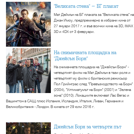
"Великата стена" - БГ плакат
Мат Деймън на БГ плаката за "Великата стена" на
Джан Имоу, предпремиерно в избрани кина от
27 януари 2017 г. и във всички кина на 3D, IMAX
3D и 4DX от 3 февруари.
На снимачната площадка на
"Джейсън Борн"
На снимачната площадка на "Джейсън Борн" -
четвъртият филм на Мат Деймън в тази роля и
четвъртият му филм с британския режисьор
Пол Грийнграс след "Превъзходството на Борн"
(2004), "Ултиматумът на Борн" (2007) и "Зелена
зона" (2010). Локациите включват Лас Вегас и
Вашингтон в САЩ плюс Испания, Исландия, Италия, Ливан, Германия и
Великобритания - Лондон. В кината от 29 юли 2016 г.
Джейсън Борн за четвърти път