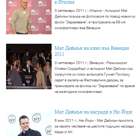
в Италия
3 септември 2011 г., Италия - Актьорът Мат
Деймън позира на фотосесия по повод новия си
филм "Заразяване", в програмата на 68-ия
кинофестивал във Венеция.
Мат Деймън на кино във Венеция
2011
3 септември 2011 г., Венеция - Режисьорът
Стивън Содърбърг и актьорът Мат Деймън със
съпругите си плюс актрисата Гуинет Полтроу
седят в залата на Фестивалния дворец за
премиерата на филма им "Заразяване" по време
на ежегодния кинофестивал.
Мат Деймън на награди в Ню Йорк
6 юни 2011 г., Ню Йорк - Мат Деймън пристига
за своето честване на шестите годишни награди
Made In NY.