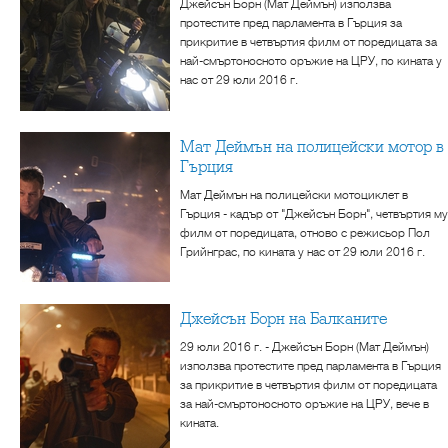
Джейсън Борн (Мат Деймън) използва
протестите пред парламента в Гърция за
прикритие в четвъртия филм от поредицата за
най-смъртоносното оръжие на ЦРУ, по кината у
нас от 29 юли 2016 г.
Мат Деймън на полицейски мотор в
Гърция
Мат Деймън на полицейски мотоциклет в
Гърция - кадър от "Джейсън Борн", четвъртия му
филм от поредицата, отново с режисьор Пол
Грийнграс, по кината у нас от 29 юли 2016 г.
Джейсън Борн на Балканите
29 юли 2016 г. - Джейсън Борн (Мат Деймън)
използва протестите пред парламента в Гърция
за прикритие в четвъртия филм от поредицата
за най-смъртоносното оръжие на ЦРУ, вече в
кината.