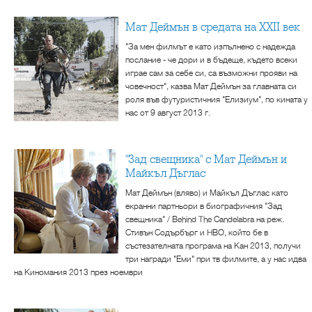
Мат Деймън в средата на XXII век
"За мен филмът е като изпълнено с надежда
послание - че дори и в бъдеще, където всеки
играе сам за себе си, са възможни прояви на
човечност", казва Мат Деймън за главната си
роля във футуристичния "Елизиум", по кината у
нас от 9 август 2013 г.
"Зад свещника" с Мат Деймън и
Майкъл Дъглас
Мат Деймън (вляво) и Майкъл Дъглас като
екранни партньори в биографичния "Зад
свещника" / Behind The Candelabra на реж.
Стивън Содърбърг и HBO, който бе в
състезателната програма на Кан 2013, получи
три награди "Еми" при тв филмите, а у нас идва
на Киномания 2013 през ноември