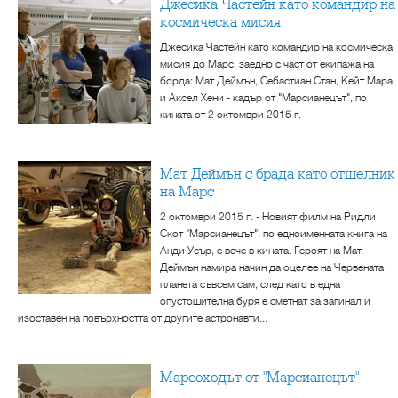
Джесика Частейн като командир на
космическа мисия
Джесика Частейн като командир на космическа
мисия до Марс, заедно с част от екипажа на
борда: Мат Деймън, Себастиан Стан, Кейт Мара
и Аксел Хени - кадър от "Марсианецът", по
кината от 2 октомври 2015 г.
Мат Деймън с брада като отшелник
на Марс
2 октомври 2015 г. - Новият филм на Ридли
Скот "Марсианецът", по едноименната книга на
Анди Уеър, е вече в кината. Героят на Мат
Деймън намира начин да оцелее на Червената
планета съвсем сам, след като в една
опустошителна буря е сметнат за загинал и
изоставен на повърхността от другите астронавти...
Марсоходът от "Марсианецът"