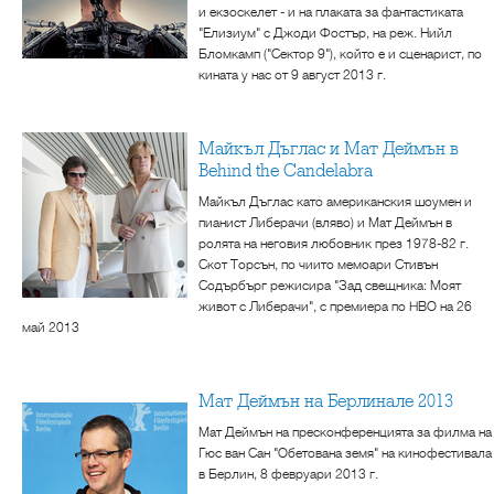
и екзоскелет - и на плаката за фантастиката
"Елизиум" с Джоди Фостър, на реж. Нийл
Бломкамп ("Сектор 9"), който е и сценарист, по
кината у нас от 9 август 2013 г.
Майкъл Дъглас и Мат Деймън в
Behind the Candelabra
Майкъл Дъглас като американския шоумен и
пианист Либерачи (вляво) и Мат Деймън в
ролята на неговия любовник през 1978-82 г.
Скот Торсън, по чиито мемоари Стивън
Содърбърг режисира "Зад свещника: Моят
живот с Либерачи", с премиера по HBO на 26
май 2013
Мат Деймън на Берлинале 2013
Мат Деймън на пресконференцията за филма на
Гюс ван Сан "Обетована земя" на кинофестивала
в Берлин, 8 февруари 2013 г.