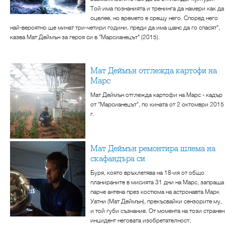
Той има познанията и тренинга да намери как да
оцелее, но времето е срещу него. Според него
най-вероятно ще минат три-четири години, преди да има шанс да го спасят",
казва Мат Деймън за героя си в "Марсианецът" (2015).
Мат Деймън отглежда картофи на
Марс
Мат Деймън отглежда картофи на Марс - кадър
от "Марсианецът", по кината от 2 октомври 2015
г.
Мат Деймън ремонтира шлема на
скафандъра си
Буря, която връхлетява на 18-ия от общо
планираните в мисията 31 дни на Марс, запраща
парче антена през костюма на астронавта Марк
Уатни (Мат Деймън), прекъсвайки сензорите му,
и той губи съзнание. От момента на този странен
инцидент неговата изобретателност,