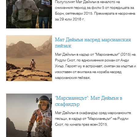
Полуголият Мат Деймън в началото на
снимачния период за филм 5 от поредицата за
Борн, септември 2015. Премиерата е насрочена
за 29 юли 2016 г.
Мат Деймън насред марсианския
пейзаж
Мат Деймън в кадър от "Марсианецът" (2015) на
Ридли Скот, по едноименния роман от Анди
Уиър. Героят му е астронавт, смятан за мъртъв и
изоставен от екипажа на кораба насред
марсианския пейзаж.
"Марсианецът": Мат Деймън в
скафандър
Мат Деймън в скафандър сред марсианските
пясъци, в кадър от "Марсианецът" на Ридли
Скот, по кината през есен 2015.