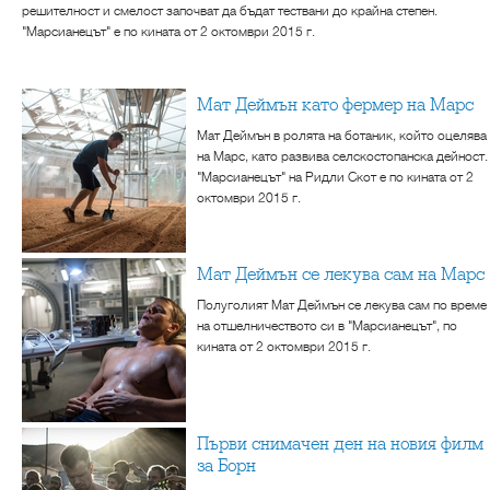
решителност и смелост започват да бъдат тествани до крайна степен.
"Марсианецът" е по кината от 2 октомври 2015 г.
Мат Деймън като фермер на Марс
Мат Деймън в ролята на ботаник, който оцелява
на Марс, като развива селскостопанска дейност.
"Марсианецът" на Ридли Скот е по кината от 2
октомври 2015 г.
Мат Деймън се лекува сам на Марс
Полуголият Мат Деймън се лекува сам по време
на отшелничеството си в "Марсианецът", по
кината от 2 октомври 2015 г.
Първи снимачен ден на новия филм
за Борн