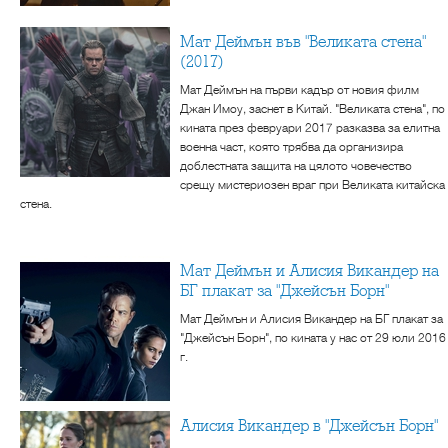
Мат Деймън във "Великата стена"
(2017)
Мат Деймън на първи кадър от новия филм
Джан Имоу, заснет в Китай. "Великата стена", по
кината през февруари 2017 разказва за елитна
военна част, която трябва да организира
доблестната защита на цялото човечество
срещу мистериозен враг при Великата китайска
стена.
Мат Деймън и Алисия Викандер на
БГ плакат за "Джейсън Борн"
Мат Деймън и Алисия Викандер на БГ плакат за
"Джейсън Борн", по кината у нас от 29 юли 2016
г.
Алисия Викандер в "Джейсън Борн"