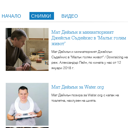
НАЧАЛО
СНИМКИ
ВИДЕО
Мат Деймън и миниатюрният
Джейсън Съдейкис в "Малък голям
живот"
Мат Деймън и миниатюрният Джейсън
Съдейкис в "Малък голям живот" / Downsizing на
реж. Александър Пейн, по кината у нас от 12
януари 2018 г.
Мат Деймън за Water.org
Мат Деймън позира за Water.org с капак на
тоалетна, нахлузен на шията.