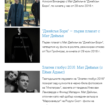
Алисия Викандер с Мат Деймън в "Джейсън
Борн", по кината у нас от 29 юли 2016 г.
"Джейсън Борн" - първи плакат с
Мат Деймън
Първи плакат с Мат Деймън за "Джейсън Борн",
четвъртия му филм в ролята, режисиран отново
от Пол Грийнграс, в кината от 29 юли 2016 г.
Златен глобус 2016: Мат Деймън (с
Ейми Адамс)
Тазгодишните лауреати на "Златен глобус 2016"
позират зад кулисите в черно-бяла фотосесия
за "Инстаграм", заснета от тандема Инез ван
Ламсверде и Финъд Матадин. Мат Деймън,
отличен като най-добър комедиен актьор в
"Марсианецът" на Ридли Скот - филм на