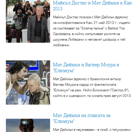
Майкъл Дъглас и Мат Деймън в Кан
2013
Майкъл Дъглас позира с Мат Деймън (вдясно)
на кинофестивала в Кан, 21 май 2013 г., където
се състезават за "Златна палма" с Behind The
Candelabra, в който изпълняват ролите на
шоумена Либерачи и неговият шофьор и гей
любовник.
Мат Деймън и Вагнер Моура в
"Елизиум"
Мат Деймън (вдясно) с бразилския актьор
Вагнер Моура в кадър от фантастиката
"Елизиум" на реж. Нийл Бломкамп ("Сектор 9"),
който е и сценарист, по кината през август 2013
Мат Деймън на плаката за
"Елизиум"
Мат Деймън е неузнаваем - в гръб, с татуировки