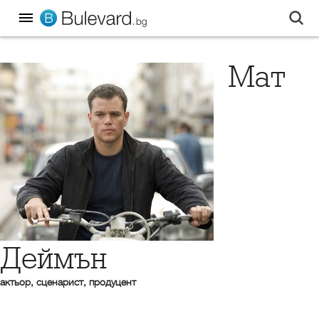
Мат
Деймън
актьор, сценарист, продуцент