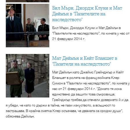
Бил Мъри, Джордж Клуни и Мат
Деймън в "Пазителите на
наследството"
Бил Мъри, Джордж Клуни и Мат Деймън в
"Пазителите на наследството", по кината у нас от
21 февруари 2014 г.
Мат Деймън и Кейт Бланшет в
"Пазители на наследството"
Мат Деймън като Джеймс Грейнджър и Кейт
Бланшет в ролята на французойката Клер
Симон в "Пазители на наследството", по кината у
нас от 21 февруари 2014 г. "Докато тя иска
единствено да защити това съкровище,
Грейнджър трябва да спечели доверието й и да
я убеди, че като го държи в тайна, не пази изкуството, а всъщност го
застрашава. В крайна сметка Клер осъзнава, че двамата са сродни души",
обяснява Деймън.