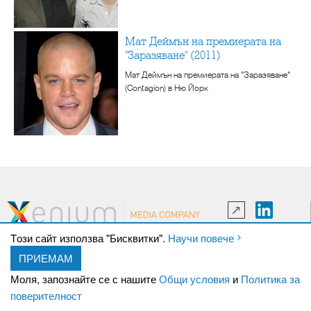
Мат Деймън на премиерата на
"Заразяване" (2011)
Мат Деймън на премиерата на "Заразяване"
(Contagion) в Ню Йорк
Tози сайт използва "Бисквитки".
Научи повече
ПРИЕМАМ
За нас
Кариери
Моля, запознайте се с нашите
Общи условия
и
Политика за
Новини
Контакти
поверителност