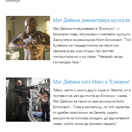
Елизиум.
Мат Деймън демонстрира мускули
Мат Деймън е неузнаваем в "Елизиум" - с
бръсната глава, татуировки и релефни мускули.
Заслугата е на режисьора Нийл Бломкамп. "Той
буквално ми подаде снимка на героя със
свалена риза, а аз отидох при фитнес
инструктора ми и му казах: "Накарай ме да
изглеждам така."
Мат Деймън като Макс в "Елизиум"
"Макс, както и много други хора от Земята, си е
поставил за цел да стигне до Елизиум - казва
Мат Деймън за героя си във филма на Нийл
Бломкамп. - Това е мечтата му, но той израства
от дребен престъпник на Земята, където
ресурсите са толкова оскъдни, до единствения
човек, който може да промени нещата."