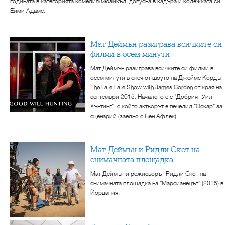
годината в категорията комедия/мюзикъл, допусна в кадъра и колежката си
Ейми Адамс.
Мат Деймън разиграва всичките си
филми в осем минути
Мат Деймън разиграва всичките си филми в
осем минути в скеч от шоуто на Джеймс Кордън
The Late Late Show with James Corden от края на
септември 2015. Началото е с "Добрият Уил
Хънтинг", с който актьорът е печелил "Оскар" за
сценарий (заедно с Бен Афлек).
Мат Деймън и Ридли Скот на
снимачната площадка
Мат Деймън и режисьорът Ридли Скот на
снимачната площадка на "Марсианецът" (2015) в
Йордания.