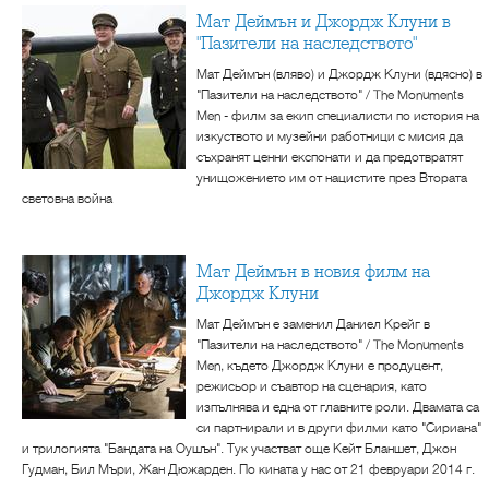
Мат Деймън и Джордж Клуни в
"Пазители на наследството"
Мат Деймън (вляво) и Джордж Клуни (вдясно) в
"Пазители на наследството" / The Monuments
Men - филм за екип специалисти по история на
изкуството и музейни работници с мисия да
съхранят ценни експонати и да предотвратят
унищожението им от нацистите през Втората
световна война
Мат Деймън в новия филм на
Джордж Клуни
Мат Деймън е заменил Даниел Крейг в
"Пазители на наследството" / The Monuments
Men, където Джордж Клуни е продуцент,
режисьор и съавтор на сценария, като
изпълнява и една от главните роли. Двамата са
си партнирали и в други филми като "Сириана"
и трилогията "Бандата на Оушън". Тук участват още Кейт Бланшет, Джон
Гудман, Бил Мъри, Жан Дюжарден. По кината у нас от 21 февруари 2014 г.