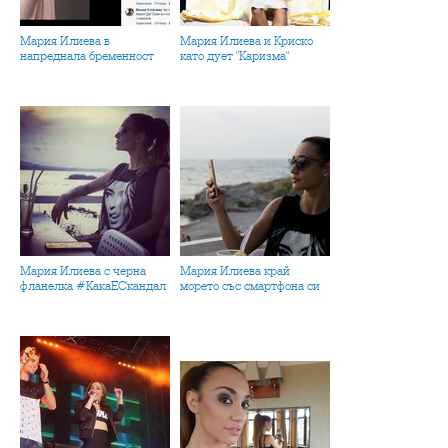
Мария Илиева в
Мария Илиева и Криско
напреднала бременност
като дует "Каризма"
Мария Илиева с черна
Мария Илиева край
фланелка #КакаЕСкандал
морето със смартфона си