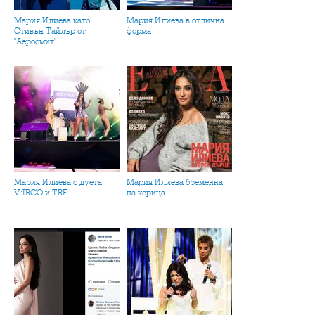
Мария Илиева като
Мария Илиева в отлична
Стивън Тайлър от
форма
"Аеросмит"
Мария Илиева с дуета
Мария Илиева бременна
V:IRGO и TRF
на корица