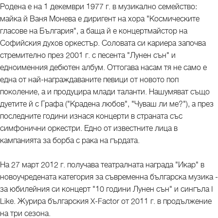
Родена е на 1 декември 1977 г. в музикално семейство:
майка й Ваня Монева е диригент на хора "Космическите
гласове на България", а баща й е концертмайстор на
Софийския духов оркестър. Соловата си кариера започва
стремително през 2001 г. с песента "Лунен сън" и
едноименния дебютен албум. Оттогава насам тя не само е
една от най-награждаваните певици от новото поп
поколение, а и продуцира млади таланти. Нашумяват също
дуетите й с Графа ("Крадена любов", "Чуваш ли ме?"), а през
последните години изнася концерти в страната със
симфонични оркестри. Едно от известните лица в
кампанията за борба с рака на гърдата.
На 27 март 2012 г. получава театралната награда "Икар" в
новоучредената категория за съвременна българска музика -
за юбилейния си концерт "10 години Лунен сън" и сингъла I
Like. Журира българския X-Factor от 2011 г. в продължение
на три сезона.