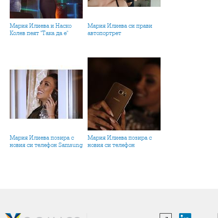
Мария Илиева и Наско
Мария Илиева си прави
Колев пеят "Така да е"
автопортрет
Мария Илиева позира с
Мария Илиева позира с
новия си телефон Samsung
новия си телефон