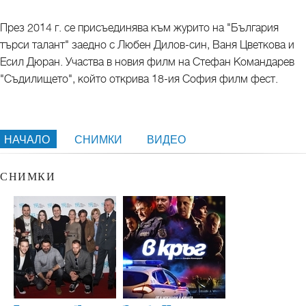
През 2014 г. се присъединява към журито на "България
търси талант" заедно с Любен Дилов-син, Ваня Цветкова и
Есил Дюран. Участва в новия филм на Стефан Командарев
"Съдилището", който открива 18-ия София филм фест.
НАЧАЛО
СНИМКИ
ВИДЕО
СНИМКИ