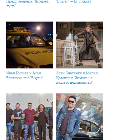
Предпремиера: "Ягодова
"В кръг" - БГ плакат
луна"
Иван Бърнев и Асен
Асен Блатечки и Малин
Блатечки във "В кръг"
Кръстев в "Зимата на
нашето недоволство"