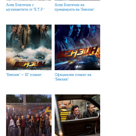
Асен Блатечки с
Асен Блатечки на
музикантите от "Б.Т.Р."
премиерата на "Бензин"
"Бензин" - БГ плакат
Официален плакат на
"Бензин"