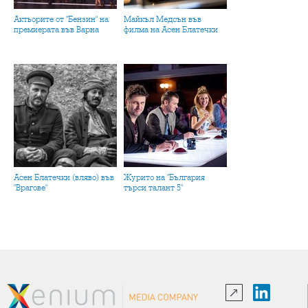
Актьорите от "Бензин" на
Майкъл Медсън във
премиерата във Варна
филма на Асен Блатечки
Асен Блатечки (вляво) във
Журито на "България
"Врагове"
търси талант 5"