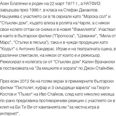
Асен Блатечки е роден на 22 март 1971 г., а НАТФИЗ
завършва през 1996 г. в класа на Стефан Данаилов.
Нашумява с участието си в тв сериали като "Морска сол" и
"Стъклен дом", където влиза в ролята на Чарли, а с някои
свои колеги оттам се снима и в новия "Фамилията". Участвал
е както в български филми ("Прогноза", "Шивачки", "Мила от
Марс", "Стъпки в пясъка"), така и в чужди продукции като
"Кодът" с Антонио Бандерас. Играе и на театралната сцена, в
различни спектакли, на някои от които е и режисьор.
Режисирал е колегата си от "Стъклен дом" Калин Врачански
в постановката на "За мишките и хората" по Джон Стайнбек.
През есен 2012 бе на голям екран в премиерните български
филми "Пистолет, куфар и 3 смърдящи варела" на Георги
Костов и "Пъзел" на Иво Стайков, след като няколко месеца
по-рано предизвика противоречиви реакции с участието си в
клип на Би Ти Ви от кампанията им "за честна игра в
интернет".