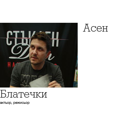
Асен
Блатечки
актьор, режисьор